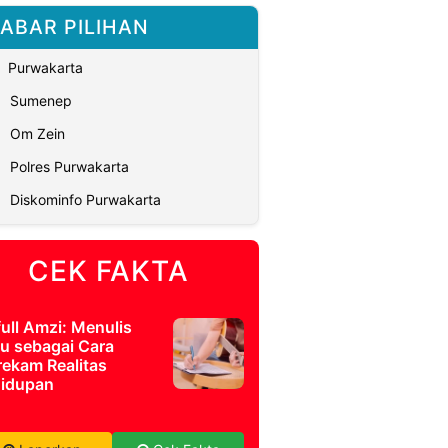
ABAR PILIHAN
Purwakarta
Sumenep
Om Zein
Polres Purwakarta
Diskominfo Purwakarta
CEK FAKTA
full Amzi: Menulis
u sebagai Cara
ekam Realitas
idupan