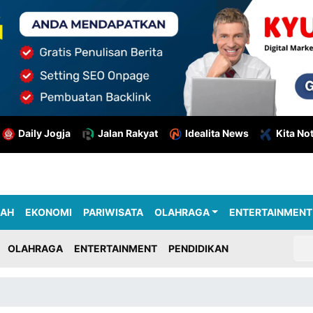
Daily Jogja
Jalan Rakyat
Idealita News
Kita No
RAH
EKONOMI
PARIWISATA
OLAHRAGA
ENTERTAINMENT
OLAHRAGA
ENTERTAINMENT
PENDIDIKAN