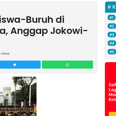
K
swa-Buruh di
ta, Anggap Jokowi-
views
Sai
Lag
Mer
Keh