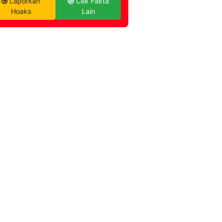
Laporkan
Cek Fakta
Hoaks
Lain