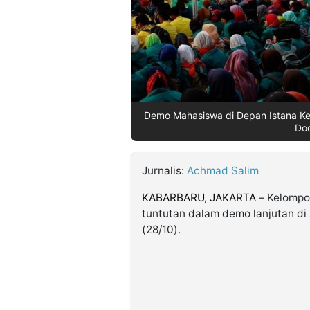
©
Kabarbaru.co
-
2026
PT.
Demo Mahasiswa di Depan Istana Kep
Kabarbaru
Media
Doc
Holding
Jurnalis:
Achmad Salim
KABARBARU,
JAKARTA
– Kelomp
tuntutan dalam demo lanjutan di 
(28/10).