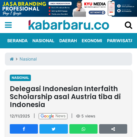
BERANDA
NASIONAL
DAERAH
EKONOMI
PARIWISATA
Informasi
KabarbaruTV
Kirim
Tentang
Nasional
Iklan
Berita
Kami
NASIONAL
Berita
Delegasi Indonesian Interfaith
Nasional
International
Olahraga
Entertainment
Daerah
Pariwisata
Kuliner
Kolom
Scholarship asal Austria tiba di
Indonesia
Network
12/11/2025
|
|
5
views
PT
TREETAN