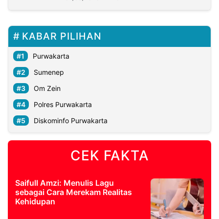
KABAR PILIHAN
Purwakarta
Sumenep
Om Zein
Polres Purwakarta
Diskominfo Purwakarta
CEK FAKTA
Saifull Amzi: Menulis Lagu
sebagai Cara Merekam Realitas
Kehidupan