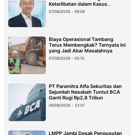
Keterlibatan dalam Kasus
Hilangnya Dana Nasabah Rp2,58
07/08/2026 - 09:06
Miliar
Biaya Operasional Tambang
Terus Membengkak? Ternyata Ini
yang Jadi Akar Masalahnya
07/08/2026 - 00:15
PT Paramitra Alfa Sekuritas dan
Sejumlah Nasabah Tuntut BCA
Ganti Rugi Rp2,8 Triliun
06/08/2026 - 22:51
LMPP Jambi Desak Pengusutan