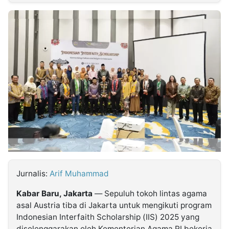
MULTIMEDIA
INDONESIA
Partner
Insight
Suara
Lens
Daily
Jalan
Idealita
Kita
Dinamikapost.com
Radar
Seedbacklink
NTB
Time
IDN
Jogja
Rakyat
News
Notice
Baru
Follow
Kabarbaru
Jurnalis:
Arif Muhammad
Kabar Baru, Jakarta
— Sepuluh tokoh lintas agama
asal Austria tiba di Jakarta untuk mengikuti program
Indonesian Interfaith Scholarship (IIS) 2025 yang
diselenggarakan oleh Kementerian Agama RI bekerja