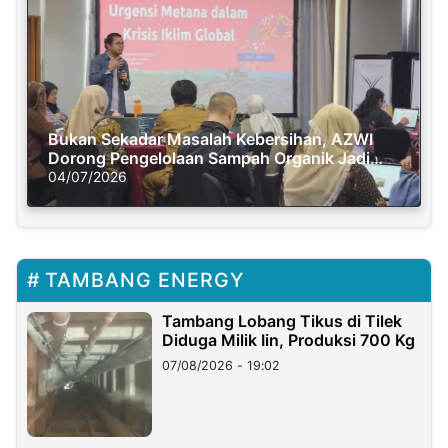
Bukan Sekadar Masalah Kebersihan, AZWI
Dorong Pengelolaan Sampah Organik Jadi
Solusi Krisis Iklim
04/07/2026
TAMBANG ENERGY
Tambang Lobang Tikus di Tilek
Diduga Milik Iin, Produksi 700 Kg
07/08/2026 - 19:02