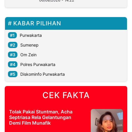
06/08/2026 - 14:22
KABAR PILIHAN
Purwakarta
Sumenep
Om Zein
Polres Purwakarta
Diskominfo Purwakarta
CEK FAKTA
Tolak Pakai Stuntman, Acha
Septriasa Rela Gelantungan
Demi Film Munafik