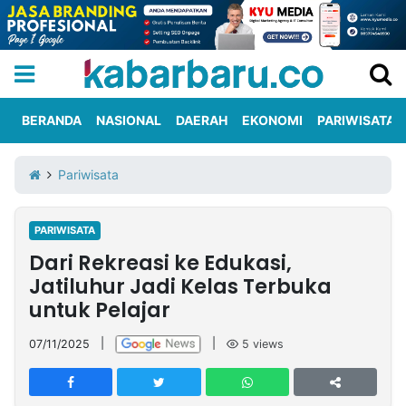
BERANDA
NASIONAL
DAERAH
EKONOMI
PARIWISATA
Informasi
KabarbaruTV
Kirim
Tentang
Pariwisata
Iklan
Berita
Kami
PARIWISATA
Berita
Dari Rekreasi ke Edukasi,
Nasional
International
Olahraga
Entertainment
Daerah
Pariwisata
Kuliner
Kolom
Jatiluhur Jadi Kelas Terbuka
untuk Pelajar
Network
07/11/2025
|
|
5
views
PT
TREETAN