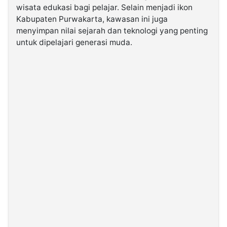
wisata edukasi bagi pelajar. Selain menjadi ikon
Kabupaten Purwakarta, kawasan ini juga
©
menyimpan nilai sejarah dan teknologi yang penting
Kabarbaru.co
-
untuk dipelajari generasi muda.
2026
PT.
Kabarbaru
Media
Holding