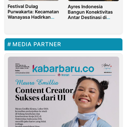
Festival Dulag
Ayres Indonesia
Purwakarta: Kecamatan
Bangun Konektivitas
Wanayasa Hadirkan
Antar Destinasi di
Harmoni Alam dan
Pulau Flores untuk
Religi
Meningkatkan
Pariwisata Lokal
MEDIA PARTNER