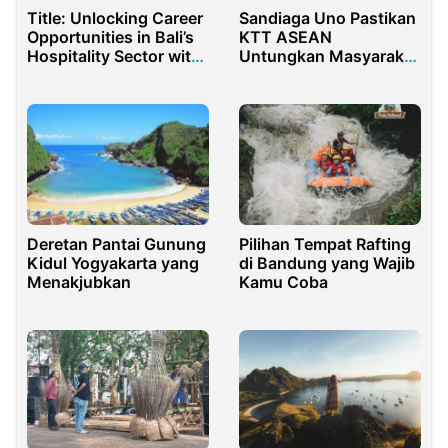
Title: Unlocking Career
Sandiaga Uno Pastikan
Opportunities in Bali’s
KTT ASEAN
Hospitality Sector with
Untungkan Masyarakat
Bali Finder
di Labuan Bajo
Pilihan Tempat Rafting
Deretan Pantai Gunung
di Bandung yang Wajib
Kidul Yogyakarta yang
Kamu Coba
Menakjubkan