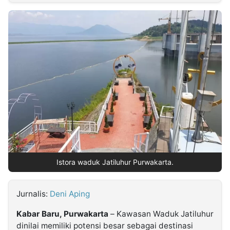
MULTIMEDIA
INDONESIA
Partner
Insight
Suara
Lens
Daily
Jalan
Idealita
Kita
Dinamikapost.com
Radar
Seedbacklink
NTB
Time
IDN
Jogja
Rakyat
News
Notice
Baru
Follow
Kabarbaru
Istora waduk Jatiluhur Purwakarta.
Jurnalis:
Deni Aping
Kabar Baru, Purwakarta
– Kawasan Waduk Jatiluhur
dinilai memiliki potensi besar sebagai destinasi