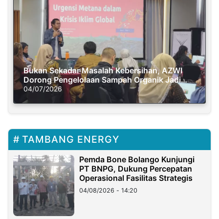
Bukan Sekadar Masalah Kebersihan, AZWI
Dorong Pengelolaan Sampah Organik Jadi
Solusi Krisis Iklim
04/07/2026
TAMBANG ENERGY
Pemda Bone Bolango Kunjungi
PT BNPG, Dukung Percepatan
Operasional Fasilitas Strategis
04/08/2026 - 14:20