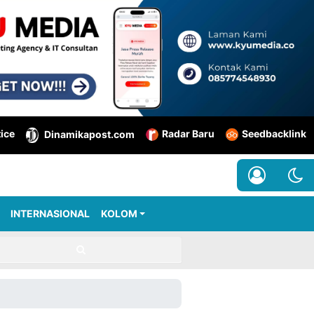
tice
Radar Baru
Seedbacklink
Dinamikapost.com
INTERNASIONAL
KOLOM