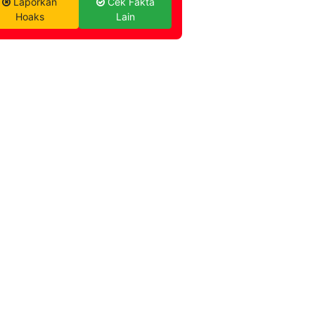
Laporkan
Cek Fakta
Hoaks
Lain