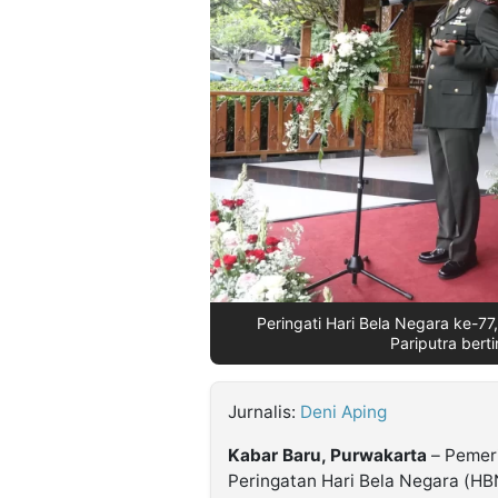
©
Kabarbaru.co
-
2026
PT.
Kabarbaru
Media
Holding
Peringati Hari Bela Negara ke-7
Pariputra bert
Jurnalis:
Deni Aping
Kabar Baru, Purwakarta
– Pemer
Peringatan Hari Bela Negara (H