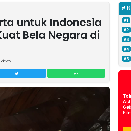
K
rta untuk Indonesia
Kuat Bela Negara di
views
Tol
Ach
Gel
Fil