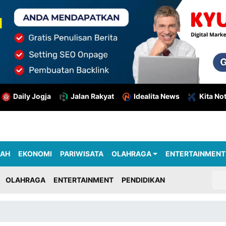
Daily Jogja
Jalan Rakyat
Idealita News
Kita No
RAH
EKONOMI
PARIWISATA
OLAHRAGA
ENTERTAINMENT
OLAHRAGA
ENTERTAINMENT
PENDIDIKAN