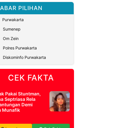
ABAR PILIHAN
Purwakarta
Sumenep
Om Zein
Polres Purwakarta
Diskominfo Purwakarta
CEK FAKTA
ak Pakai Stuntman,
a Septriasa Rela
antungan Demi
m Munafik