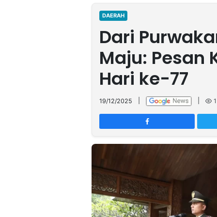
MULTIMEDIA
INDONESIA
DAERAH
Dari Purwaka
Partner
Maju: Pesan 
Insight
Suara
Lens
Daily
Jalan
Idealita
Kita
Dinamikapost.com
Radar
Seedbacklink
Hari ke-77
NTB
Time
IDN
Jogja
Rakyat
News
Notice
Baru
19/12/2025
|
|
1
Follow
Kabarbaru