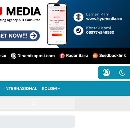
tice
Radar Baru
Seedbacklink
Dinamikapost.com
INTERNASIONAL
KOLOM