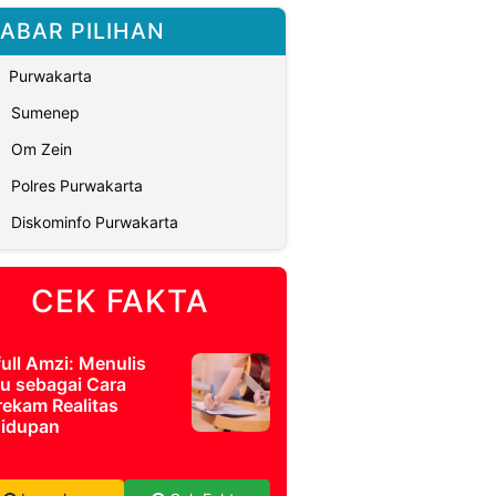
ABAR PILIHAN
Purwakarta
Sumenep
Om Zein
Polres Purwakarta
Diskominfo Purwakarta
CEK FAKTA
full Amzi: Menulis
u sebagai Cara
ekam Realitas
idupan