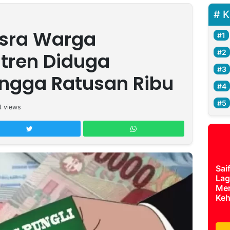
K
esra Warga
tren Diduga
ngga Ratusan Ribu
4
views
Sai
Lag
Mer
Keh