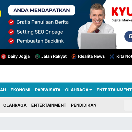
Daily Jogja
Jalan Rakyat
Idealita News
Kita No
RAH
EKONOMI
PARIWISATA
OLAHRAGA
ENTERTAINMENT
OLAHRAGA
ENTERTAINMENT
PENDIDIKAN