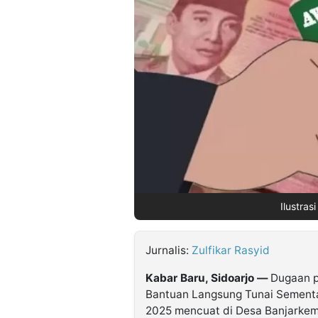
©
Kabarbaru.co
-
2026
PT.
Kabarbaru
Media
Holding
Ilustras
Jurnalis:
Zulfikar Rasyid
Kabar Baru, Sidoarjo —
Dugaan pr
Bantuan Langsung Tunai Sementa
2025 mencuat di Desa Banjarke