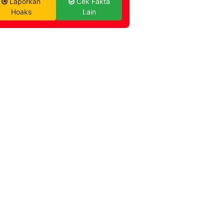
Laporkan
Cek Fakta
Hoaks
Lain