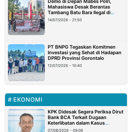
Demo di Depan Mabes Polri,
Mahasiswa Desak Berantas
Tambang Batu Bara Ilegal di
Lampung
14/07/2026 - 21:50
PT BNPG Tegaskan Komitmen
Investasi yang Sehat di Hadapan
DPRD Provinsi Gorontalo
12/07/2026 - 10:40
EKONOMI
KPK Didesak Segera Periksa Dirut
Bank BCA Terkait Dugaan
Keterlibatan dalam Kasus
Hilangnya Dana Nasabah Rp2,58
07/08/2026 - 09:06