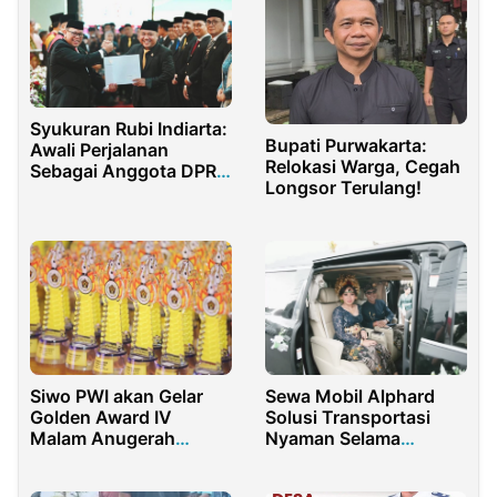
Syukuran Rubi Indiarta:
Bupati Purwakarta:
Awali Perjalanan
Relokasi Warga, Cegah
Sebagai Anggota DPRD
Longsor Terulang!
Kota Palembang
dengan Penuh Syukur
Siwo PWI akan Gelar
Sewa Mobil Alphard
Golden Award IV
Solusi Transportasi
Malam Anugerah
Nyaman Selama
Olahraga Siwo
Liburan di Bali