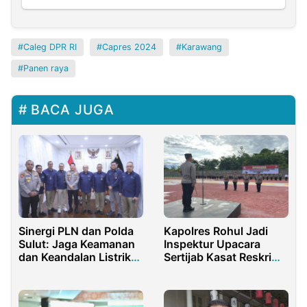
Caleg DPR RI
Capres 2024
Karawang
Panen raya
BACA JUGA
Kapolres Rohul Jadi
Sinergi PLN dan Polda
Inspektur Upacara
Sulut: Jaga Keamanan
Sertijab Kasat Reskrim,
dan Keandalan Listrik
Binmas Serta
untuk Masyarakat
Pelepasan Purna Bakti
Personil