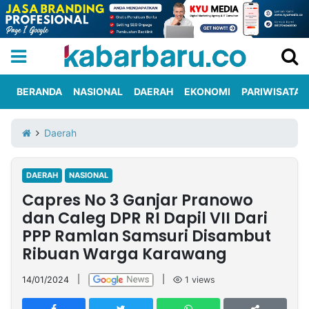
BERANDA
NASIONAL
DAERAH
EKONOMI
PARIWISATA
Informasi
KabarbaruTV
Kirim
Tentang
Daerah
Iklan
Berita
Kami
DAERAH
NASIONAL
Berita
Capres No 3 Ganjar Pranowo
Nasional
International
Olahraga
Entertainment
Daerah
Pariwisata
Kuliner
Kolom
dan Caleg DPR RI Dapil VII Dari
PPP Ramlan Samsuri Disambut
Ribuan Warga Karawang
Network
14/01/2024
|
|
1
views
PT
TREETAN