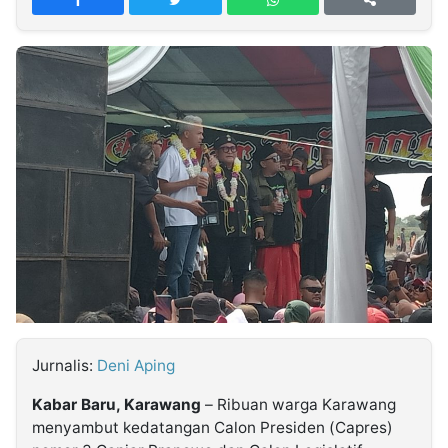
MULTIMEDIA
INDONESIA
Partner
Insight
Suara
Lens
Daily
Jalan
Idealita
Kita
Dinamikapost.com
Radar
Seedbacklink
NTB
Time
IDN
Jogja
Rakyat
News
Notice
Baru
Follow
Kabarbaru
Jurnalis:
Deni Aping
Kabar Baru, Karawang
– Ribuan warga Karawang
menyambut kedatangan Calon Presiden (Capres)