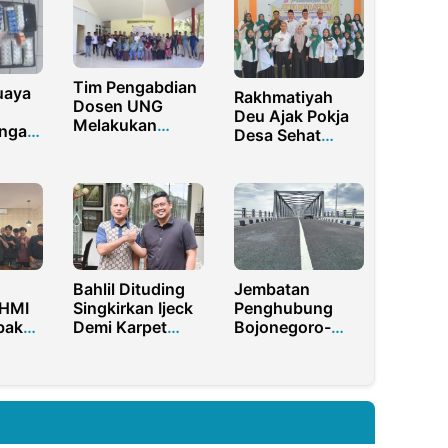
Tim Pengabdian
uaya
Rakhmatiyah
Dosen UNG
Deu Ajak Pokja
Melakukan
ngan
Desa Sehat
Pelatihan
 Obat
Pertahankan
Manajemen
ODF Kelola
Perpustakaan
Sampah
Desa Pintar
Bersama
Tanjung Kramat
Melalui Hibah
Kemdiktisaintek
Bahlil Dituding
Jembatan
 HMI
Singkirkan Ijeck
Penghubung
bak
Demi Karpet
Bojonegoro-
Merah Bobby
Tuban Akan
nan
Nasution di
Diresmikan Hari
dan
2029
Ini
LB