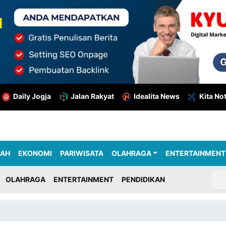
Daily Jogja
Jalan Rakyat
Idealita News
Kita No
RAH
EKONOMI
PARIWISATA
OLAHRAGA
ENTERTAINMENT
OLAHRAGA
ENTERTAINMENT
PENDIDIKAN