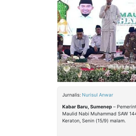
©
Kabarbaru.co
-
2026
PT.
Kabarbaru
Media
Holding
Jurnalis:
Nurisul Anwar
Kabar Baru, Sumenep
– Pemerin
Maulid Nabi Muhammad SAW 144
Keraton, Senin (15/9) malam.