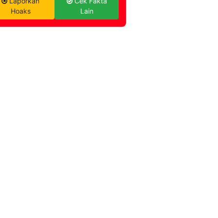
Laporkan
Cek Fakta
Hoaks
Lain