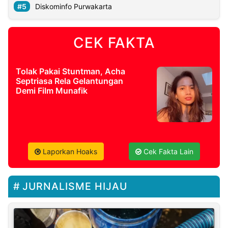
Diskominfo Purwakarta
CEK FAKTA
Tolak Pakai Stuntman, Acha
Septriasa Rela Gelantungan
Demi Film Munafik
Laporkan Hoaks
Cek Fakta Lain
JURNALISME HIJAU