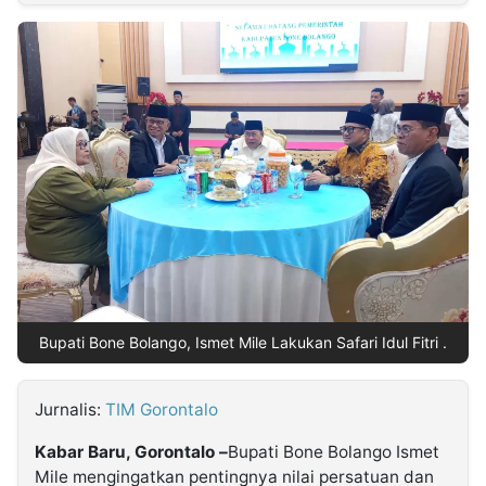
MULTIMEDIA
INDONESIA
Partner
Insight
Suara
Lens
Daily
Jalan
Idealita
Kita
Dinamikapost.com
Radar
Seedbacklink
NTB
Time
IDN
Jogja
Rakyat
News
Notice
Baru
Follow
Kabarbaru
Bupati Bone Bolango, Ismet Mile Lakukan Safari Idul Fitri .
Jurnalis:
TIM Gorontalo
Kabar Baru, Gorontalo –
Bupati Bone Bolango Ismet
Mile mengingatkan pentingnya nilai persatuan dan