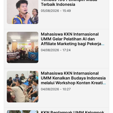
Terbaik Indonesia
05/08/2026 - 15:49
Mahasiswa KKN Internasional
UMM Gelar Pelatihan AI dan
Affiliate Marketing bagi Pekerja
Migran Indonesia di Taiwan
04/08/2026 - 17:24
Mahasiswa KKN Internasional
UMM Kenalkan Budaya Indonesia
melalui Workshop Konten Kreatif
di Taiwan
04/08/2026 - 10:27
KKN Berdampak UMM Kelompok