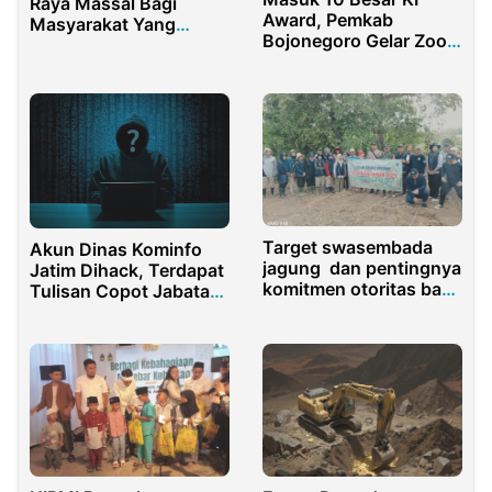
Raya Massal Bagi
Award, Pemkab
Masyarakat Yang
Bojonegoro Gelar Zoom
Belum Nikah Gereja
Meeting
Target swasembada
Akun Dinas Kominfo
jagung dan pentingnya
Jatim Dihack, Terdapat
komitmen otoritas bagi
Tulisan Copot Jabatan
kemajuan pertanian
dan Penjarakan
Khofifah