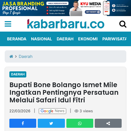
BERANDA
NASIONAL
DAERAH
EKONOMI
PARIWISATA
Informasi
KabarbaruTV
Kirim
Tentang
Daerah
Iklan
Berita
Kami
DAERAH
Berita
Bupati Bone Bolango Ismet Mile
Nasional
International
Olahraga
Entertainment
Daerah
Pariwisata
Kuliner
Kolom
Ingatkan Pentingnya Persatuan
Melalui Safari Idul Fitri ​
Network
22/03/2026
|
|
3
views
PT
TREETAN