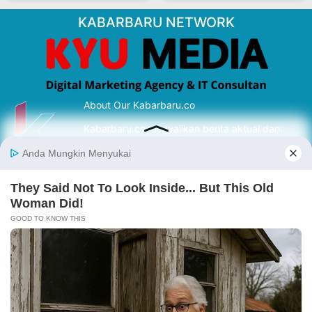
KABARBARU NETWORK
About Our Kabarbaru.co
Kabarbaru.co menyajikan berita aktual dan
inspiratif dari sudut pandang berbaik sangka
serta terverifikasi dari sumber yang tepat.
Follow Kabarbaru
Kabarbaru.co