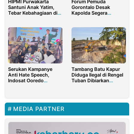
HIPMI Purwakarta
Forum Pemuda
Santuni Anak Yatim,
Gorontalo Desak
Tebar Kebahagiaan di
Kapolda Segera
Bulan Ramadan
Tangkap Haji Suci,
Diduga Aktor Tambang
Ilegal di Pohuwato
Serukan Kampanye
Tambang Batu Kapur
Anti Hate Speech,
Diduga Ilegal di Rengel
Indosat Ooredo
Tuban Dibiarkan
Hutchison Gelar
Beroperasi Bebas
Kompetisi dan Festival
Film Pendek
MEDIA PARTNER