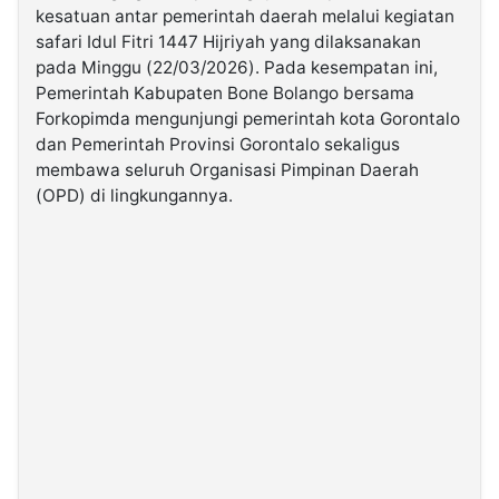
kesatuan antar pemerintah daerah melalui kegiatan
safari Idul Fitri 1447 Hijriyah yang dilaksanakan
©
pada Minggu (22/03/2026). Pada kesempatan ini,
Kabarbaru.co
-
Pemerintah Kabupaten Bone Bolango bersama
2026
Forkopimda mengunjungi pemerintah kota Gorontalo
dan Pemerintah Provinsi Gorontalo sekaligus
PT.
membawa seluruh Organisasi Pimpinan Daerah
Kabarbaru
Media
(OPD) di lingkungannya.
Holding