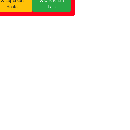
Laporkan
Cek Fakta
Hoaks
Lain