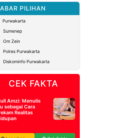
ABAR PILIHAN
Purwakarta
Sumenep
Om Zein
Polres Purwakarta
Diskominfo Purwakarta
CEK FAKTA
full Amzi: Menulis
u sebagai Cara
ekam Realitas
idupan