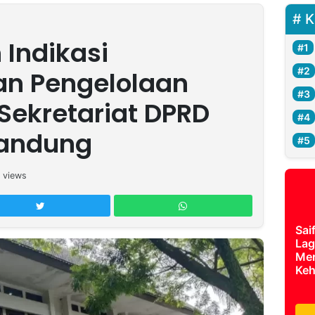
K
Indikasi
n Pengelolaan
Sekretariat DPRD
andung
views
Sai
Lag
Mer
Keh