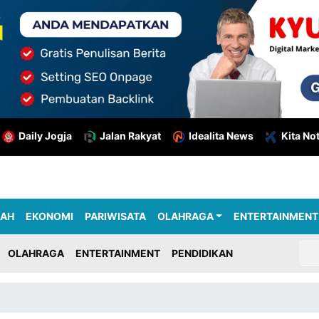
Daily Jogja
Jalan Rakyat
Idealita News
Kita No
RAH
EKONOMI
PARIWISATA
OLAHRAGA
ENTERTAINMENT
OLAHRAGA
ENTERTAINMENT
PENDIDIKAN