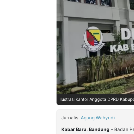
©
Kabarbaru.co
-
2026
PT.
Kabarbaru
Media
Holding
Ilustrasi kantor Anggota DPRD Kabupa
Jurnalis:
Agung Wahyudi
Kabar Baru, Bandung
– Badan Pe