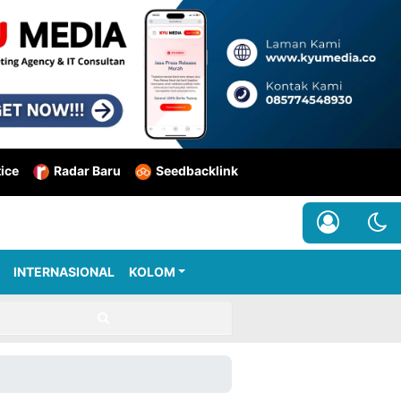
tice
Radar Baru
Seedbacklink
INTERNASIONAL
KOLOM