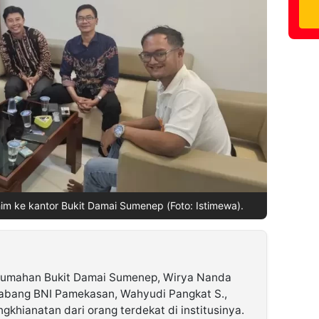
im ke kantor Bukit Damai Sumenep (Foto: Istimewa).
umahan Bukit Damai Sumenep, Wirya Nanda
abang BNI Pamekasan, Wahyudi Pangkat S.,
gkhianatan dari orang terdekat di institusinya.