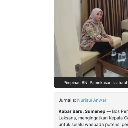
©
Kabarbaru.co
-
2026
PT.
Kabarbaru
Media
Holding
Pimpinan BNI Pamekasan silaturah
Jurnalis:
Nurisul Anwar
Kabar Baru, Sumenep
— Bos Per
Laksana, mengingatkan Kepala C
untuk selalu waspada potensi pen