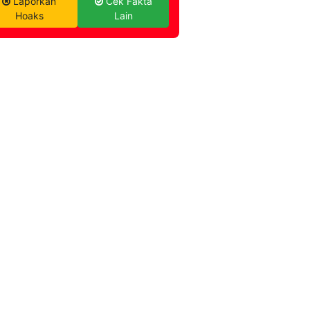
Laporkan
Cek Fakta
Hoaks
Lain