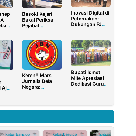
Inovasi Digital di
enep
Besok! Kejari
Peternakan:
DA
Bakal Periksa
Dukungan PJ
ebab
Pejabat
Bupati untuk
 Hulu
Diskominfo
Aplikasi
Pamekasan
CEKATAN dalam
Terkait Kasus
Kesehatan
DBHCHT 2021
Hewan
Bupati Ismet
Keren!! Mars
Mile Apresiasi
Jurnalis Bela
r
Dedikasi Guru
Negara:
 Ajak
dalam
Menguatkan
t
Peringatan
Nasionalisme
n
Hardiknas 2026
sebagai Benteng
ibran
Pertahanan
Bangsa