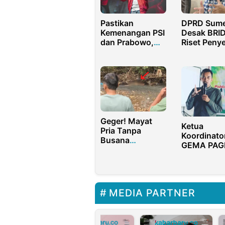
Pastikan
DPRD Sum
Kemenangan PSI
Desak BRI
dan Prabowo,
Riset Peny
Kaesang
Banjir dari
Pangarep
ke Hilir
Kunjungi Banten
Geger! Mayat
Ketua
Pria Tanpa
Koordinato
Busana
GEMA PAGI
Ditemukan di
Masyaraka
Kali Cilangkap,
Menangka
Purwakarta
Prabowo-G
MEDIA PARTNER