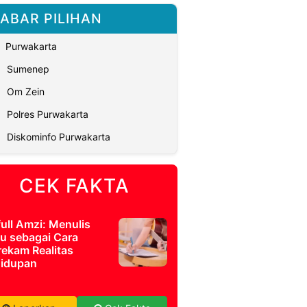
ABAR PILIHAN
Purwakarta
Sumenep
Om Zein
Polres Purwakarta
Diskominfo Purwakarta
CEK FAKTA
full Amzi: Menulis
u sebagai Cara
ekam Realitas
idupan