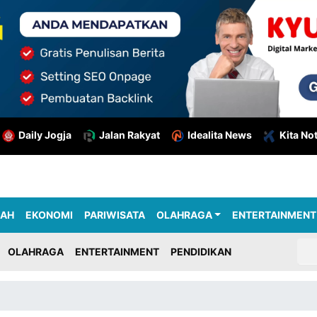
Daily Jogja
Jalan Rakyat
Idealita News
Kita No
RAH
EKONOMI
PARIWISATA
OLAHRAGA
ENTERTAINMENT
OLAHRAGA
ENTERTAINMENT
PENDIDIKAN