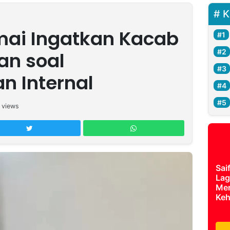
K
mai Ingatkan Kacab
an soal
n Internal
views
Sai
Lag
Mer
Keh