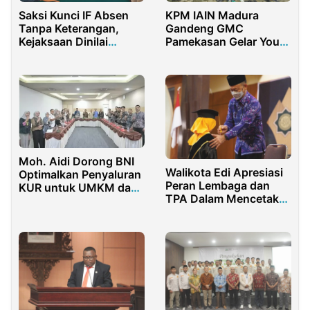
Saksi Kunci IF Absen
KPM IAIN Madura
Tanpa Keterangan,
Gandeng GMC
Kejaksaan Dinilai
Pamekasan Gelar Youth
‘Lembek’ di Kasus
Gathering
Korupsi PT Tonduk
Majeng
Moh. Aidi Dorong BNI
Walikota Edi Apresiasi
Optimalkan Penyaluran
Peran Lembaga dan
KUR untuk UMKM dan
TPA Dalam Mencetak
Petani
Generasi