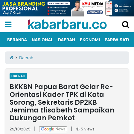
BERANDA
NASIONAL
DAERAH
EKONOMI
PARIWISATA
Informasi
KabarbaruTV
Kirim
Tentang
Daerah
Iklan
Berita
Kami
DAERAH
Berita
BKKBN Papua Barat Gelar Re-
Nasional
International
Olahraga
Entertainment
Daerah
Pariwisata
Kuliner
Kolom
Orientasi Kader TPK di Kota
Sorong, Sekretaris DP2KB
Jemima Elisabeth Sampaikan
Network
Dukungan Pemkot
PT
TREETAN
29/10/2025
|
|
5
views