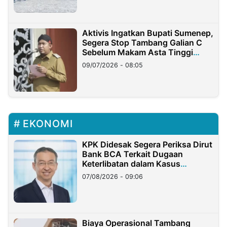
Aktivis Ingatkan Bupati Sumenep,
Segera Stop Tambang Galian C
Sebelum Makam Asta Tinggi
Longsor
09/07/2026 - 08:05
EKONOMI
KPK Didesak Segera Periksa Dirut
Bank BCA Terkait Dugaan
Keterlibatan dalam Kasus
Hilangnya Dana Nasabah Rp2,58
07/08/2026 - 09:06
Miliar
Biaya Operasional Tambang