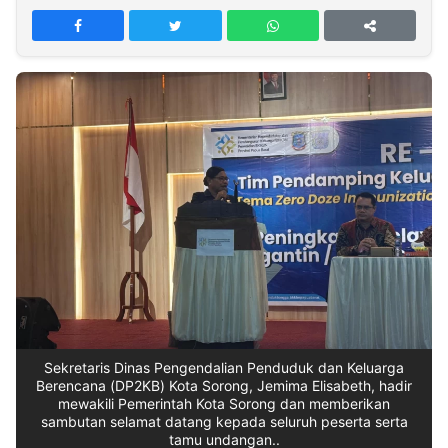
MULTIMEDIA
INDONESIA
Partner
Insight
Suara
Lens
Daily
Jalan
Idealita
Kita
Dinamikapost.com
Radar
Seedbacklink
NTB
Time
IDN
Jogja
Rakyat
News
Notice
Baru
Follow
Kabarbaru
Sekretaris Dinas Pengendalian Penduduk dan Keluarga
Berencana (DP2KB) Kota Sorong, Jemima Elisabeth, hadir
mewakili Pemerintah Kota Sorong dan memberikan
sambutan selamat datang kepada seluruh peserta serta
tamu undangan..