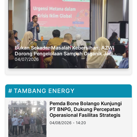
Bukan Sekadar Masalah Kebersihan, AZWI
Dorong Pengelolaan Sampah Organik Jadi
Solusi Krisis Iklim
04/07/2026
TAMBANG ENERGY
Pemda Bone Bolango Kunjungi
PT BNPG, Dukung Percepatan
Operasional Fasilitas Strategis
04/08/2026 - 14:20