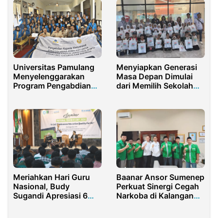
Universitas Pamulang
Menyiapkan Generasi
Menyelenggarakan
Masa Depan Dimulai
Program Pengabdian
dari Memilih Sekolah
Masyarakat di
yang Tepat
Sukabumi
Meriahkan Hari Guru
Baanar Ansor Sumenep
Nasional, Budy
Perkuat Sinergi Cegah
Sugandi Apresiasi 6
Narkoba di Kalangan
Program Prioritas
Pelajar
Kemendikdasmen