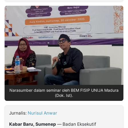
MULTIMEDIA
INDONESIA
Partner
Insight
Suara
Lens
Daily
Jalan
Idealita
Kita
Dinamikapost.com
Radar
Seedbacklink
NTB
Time
IDN
Jogja
Rakyat
News
Notice
Baru
Follow
Kabarbaru
Narasumber dalam seminar oleh BEM FISIP UNIJA Madura
(Dok. Ist).
Jurnalis:
Nurisul Anwar
Kabar Baru, Sumenep
— Badan Eksekutif