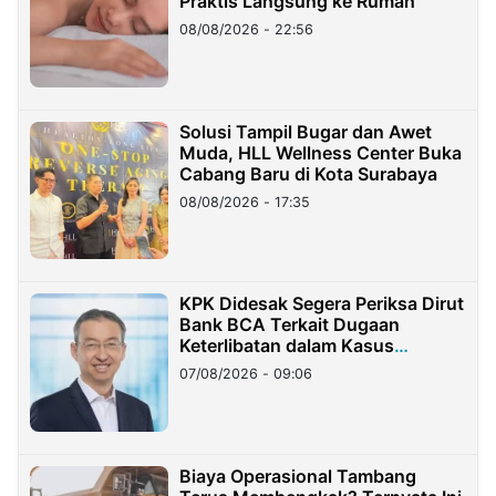
Praktis Langsung ke Rumah
08/08/2026 - 22:56
Solusi Tampil Bugar dan Awet
Muda, HLL Wellness Center Buka
Cabang Baru di Kota Surabaya
08/08/2026 - 17:35
KPK Didesak Segera Periksa Dirut
Bank BCA Terkait Dugaan
Keterlibatan dalam Kasus
Hilangnya Dana Nasabah Rp2,58
07/08/2026 - 09:06
Miliar
Biaya Operasional Tambang