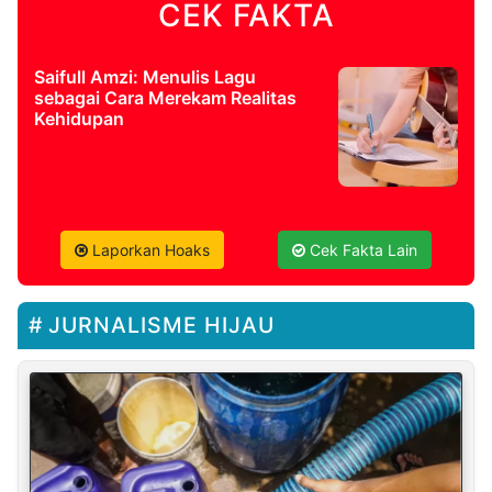
CEK FAKTA
Saifull Amzi: Menulis Lagu
sebagai Cara Merekam Realitas
Kehidupan
Laporkan Hoaks
Cek Fakta Lain
JURNALISME HIJAU