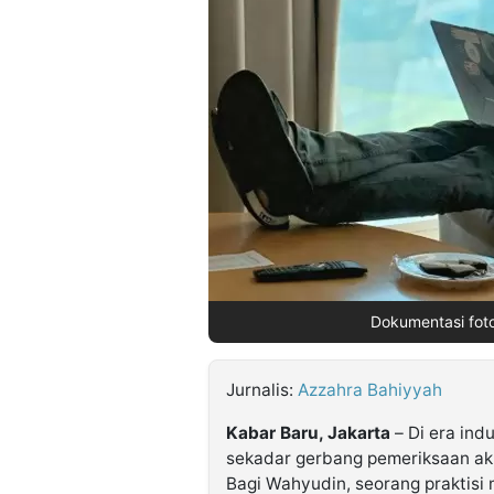
©
Kabarbaru.co
-
2026
PT.
Kabarbaru
Media
Holding
Dokumentasi fot
Jurnalis:
Azzahra Bahiyyah
Kabar Baru, Jakarta
– Di era ind
sekadar gerbang pemeriksaan akhi
Bagi Wahyudin, seorang praktisi