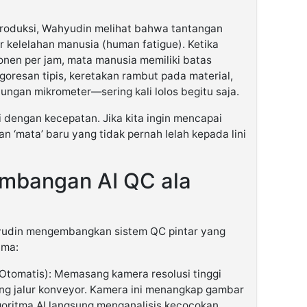
produksi, Wahyudin melihat bahwa tantangan
r kelelahan manusia (human fatigue). Ketika
nen per jam, mata manusia memiliki batas
oresan tipis, keretakan rambut pada material,
tungan mikrometer—sering kali lolos begitu saja.
 dengan kecepatan. Jika kita ingin mencapai
n ‘mata’ baru yang tidak pernah lelah kepada lini
embangan AI QC ala
yudin mengembangkan sistem QC pintar yang
ama:
 Otomatis): Memasang kamera resolusi tinggi
ng jalur konveyor. Kamera ini menangkap gambar
lgoritma AI langsung menganalisis kecocokan