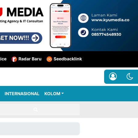
tice
Radar Baru
Seedbacklink
INTERNASIONAL
KOLOM