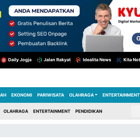
Daily Jogja
Jalan Rakyat
Idealita News
Kita No
RAH
EKONOMI
PARIWISATA
OLAHRAGA
ENTERTAINMENT
OLAHRAGA
ENTERTAINMENT
PENDIDIKAN