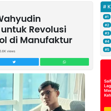
K
Wahyudin
untuk Revolusi
ol di Manufaktur
6.6K
views
Sai
Lag
Mer
Keh