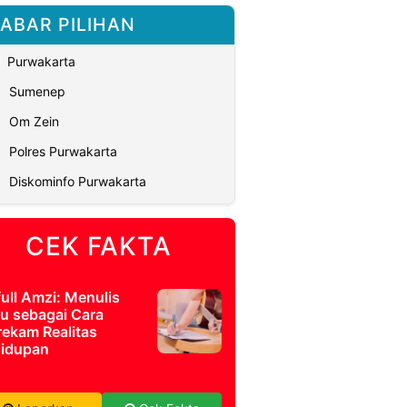
ABAR PILIHAN
Purwakarta
Sumenep
Om Zein
Polres Purwakarta
Diskominfo Purwakarta
CEK FAKTA
full Amzi: Menulis
u sebagai Cara
ekam Realitas
idupan