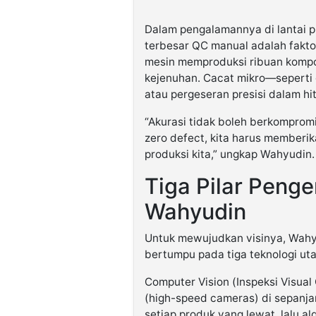
Dalam pengalamannya di lantai 
terbesar QC manual adalah fakto
mesin memproduksi ribuan kompo
kejenuhan. Cacat mikro—seperti g
atau pergeseran presisi dalam hi
“Akurasi tidak boleh berkompromi
zero defect, kita harus memberika
produksi kita,” ungkap Wahyudin.
Tiga Pilar Peng
Wahyudin
Untuk mewujudkan visinya, Wah
bertumpu pada tiga teknologi ut
Computer Vision (Inspeksi Visual
(high-speed cameras) di sepanja
setiap produk yang lewat, lalu a