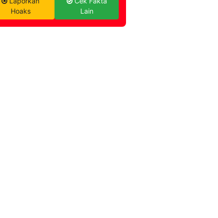
Laporkan
Cek Fakta
Hoaks
Lain