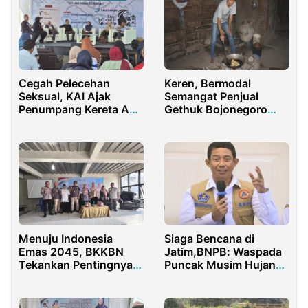
Cegah Pelecehan
Keren, Bermodal
Seksual, KAI Ajak
Semangat Penjual
Penumpang Kereta Api
Gethuk Bojonegoro
Berani Melapor
Lolos CPNS
Menuju Indonesia
Siaga Bencana di
Emas 2045, BKKBN
Jatim,BNPB: Waspada
Tekankan Pentingnya
Puncak Musim Hujan
Ketahanan Keluarga
Bulan Februari