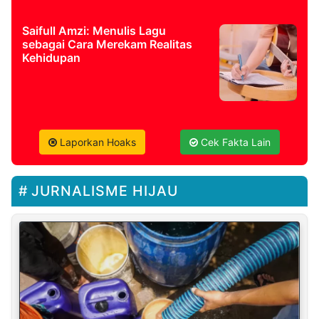
Saifull Amzi: Menulis Lagu
sebagai Cara Merekam Realitas
Kehidupan
Laporkan Hoaks
Cek Fakta Lain
JURNALISME HIJAU