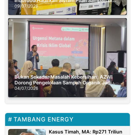
Indofood Hadirkan Sistem Pilah Sampah di
Semasa Piknik
09/07/2026
Bukan Sekadar Masalah Kebersihan, AZWI
Dorong Pengelolaan Sampah Organik Jadi
Solusi Krisis Iklim
04/07/2026
TAMBANG ENERGY
Kasus Timah, MA: Rp271 Triliun