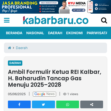
BERANDA
NASIONAL
DAERAH
EKONOMI
PARIWISATA
Informasi
KabarbaruTV
Kirim
Tentang
Daerah
Iklan
Berita
Kami
DAERAH
Berita
Ambil Formulir Ketua REI Kalbar,
Nasional
International
Olahraga
Entertainment
Daerah
Pariwisata
Kuliner
Kolom
H. Baharudin Tancap Gas
Menuju 2025–2028
Network
05/06/2025
|
|
1
views
PT
TREETAN