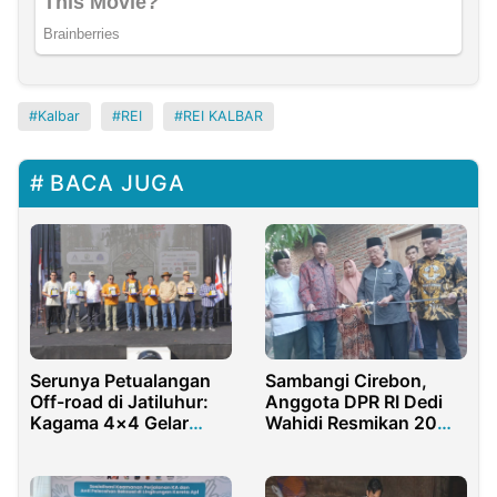
Kalbar
REI
REI KALBAR
BACA JUGA
Sambangi Cirebon,
Serunya Petualangan
Anggota DPR RI Dedi
Off-road di Jatiluhur:
Wahidi Resmikan 20
Kagama 4×4 Gelar
Rumah Layak Huni dan
Event Perdana yang
2 Irigasi Desa
Dukung Ekonomi Lokal
dan Pariwisata