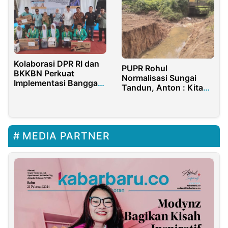
Kolaborasi DPR RI dan
PUPR Rohul
BKKBN Perkuat
Normalisasi Sungai
Implementasi Bangga
Tandun, Anton : Kita
Kencana di Karawang
Fungsikan Lagi Aliran
Sungai Bagi Ekosistem
Sekitar
MEDIA PARTNER