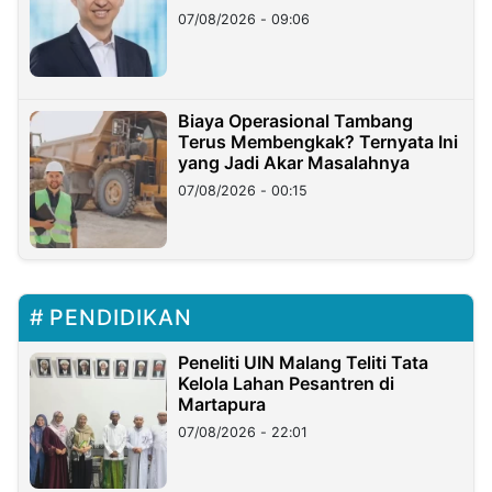
Hilangnya Dana Nasabah Rp2,58
07/08/2026 - 09:06
Miliar
Biaya Operasional Tambang
Terus Membengkak? Ternyata Ini
yang Jadi Akar Masalahnya
07/08/2026 - 00:15
PENDIDIKAN
Peneliti UIN Malang Teliti Tata
Kelola Lahan Pesantren di
Martapura
07/08/2026 - 22:01