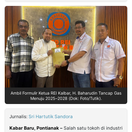
MULTIMEDIA
INDONESIA
Partner
Insight
Suara
Lens
Daily
Jalan
Idealita
Kita
Dinamikapost.com
Radar
Seedbacklink
NTB
Time
IDN
Jogja
Rakyat
News
Notice
Baru
Follow
Kabarbaru
Ambil Formulir Ketua REI Kalbar, H. Baharudin Tancap Gas
Menuju 2025–2028 (Dok: Foto/Tutik).
Jurnalis:
Sri Hartutik Sandora
Kabar Baru
,
Pontianak
–
Salah satu tokoh di industri