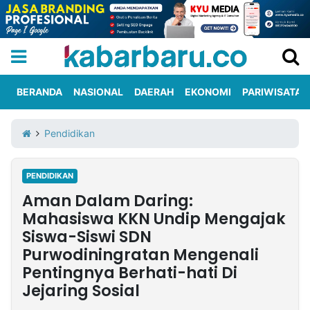
BERANDA
NASIONAL
DAERAH
EKONOMI
PARIWISATA
Informasi
KabarbaruTV
Kirim
Tentang
Pendidikan
Iklan
Berita
Kami
PENDIDIKAN
Berita
Aman Dalam Daring:
Nasional
International
Olahraga
Entertainment
Daerah
Pariwisata
Kuliner
Kolom
Mahasiswa KKN Undip Mengajak
Siswa-Siswi SDN
Purwodiningratan Mengenali
Network
Pentingnya Berhati-hati Di
PT
Jejaring Sosial
TREETAN