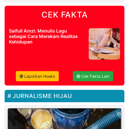
CEK FAKTA
Saifull Amzi: Menulis Lagu
sebagai Cara Merekam Realitas
Kehidupan
Laporkan Hoaks
Cek Fakta Lain
JURNALISME HIJAU