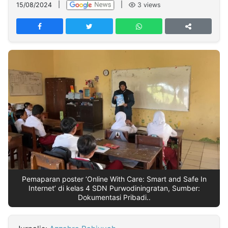
MULTIMEDIA
15/08/2024
|
|
3
views
INDONESIA
Partner
Insight
Suara
Lens
Daily
Jalan
Idealita
Kita
Dinamikapost.com
Radar
Seedbacklink
NTB
Time
IDN
Jogja
Rakyat
News
Notice
Baru
Follow
Kabarbaru
Pemaparan poster ‘Online With Care: Smart and Safe In
Internet’ di kelas 4 SDN Purwodiningratan, Sumber:
Dokumentasi Pribadi..