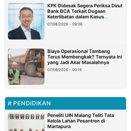
KPK Didesak Segera Periksa Dirut
Bank BCA Terkait Dugaan
Keterlibatan dalam Kasus
Hilangnya Dana Nasabah Rp2,58
07/08/2026 - 09:06
Miliar
Biaya Operasional Tambang
Terus Membengkak? Ternyata Ini
yang Jadi Akar Masalahnya
07/08/2026 - 00:15
PENDIDIKAN
Peneliti UIN Malang Teliti Tata
Kelola Lahan Pesantren di
Martapura