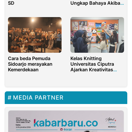
SD
Ungkap Bahaya Akibat
Tak Paham Pancasila
Cara beda Pemuda
Kelas Knitting
Sidoarjo merayakan
Universitas Ciputra
Kemerdekaan
Ajarkan Kreativitas
Dimulai dari Dasar
MEDIA PARTNER