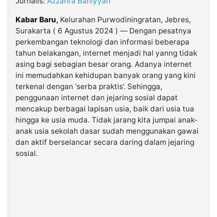
Jurnalis:
Azzahra Bahiyyah
Kabar Baru
,
Kelurahan Purwodiningratan, Jebres,
©
Surakarta ( 6 Agustus 2024 ) — Dengan pesatnya
Kabarbaru.co
-
perkembangan teknologi dan informasi beberapa
2026
tahun belakangan, internet menjadi hal yanng tidak
asing bagi sebagian besar orang. Adanya internet
PT.
ini memudahkan kehidupan banyak orang yang kini
Kabarbaru
Media
terkenal dengan ‘serba praktis’. Sehingga,
Holding
penggunaan internet dan jejaring sosial dapat
mencakup berbagai lapisan usia, baik dari usia tua
hingga ke usia muda. Tidak jarang kita jumpai anak-
anak usia sekolah dasar sudah menggunakan gawai
dan aktif berselancar secara daring dalam jejaring
sosial.