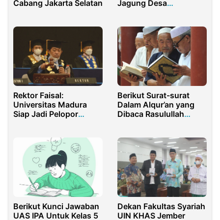
Cabang Jakarta Selatan
Jagung Desa
Tridharma
Rektor Faisal:
Berikut Surat-surat
Universitas Madura
Dalam Alqur’an yang
Siap Jadi Pelopor
Dibaca Rasulullah
Kampus Antikorupsi di
Setiap Hari Jumat
Madura
Berikut Kunci Jawaban
Dekan Fakultas Syariah
UAS IPA Untuk Kelas 5
UIN KHAS Jember