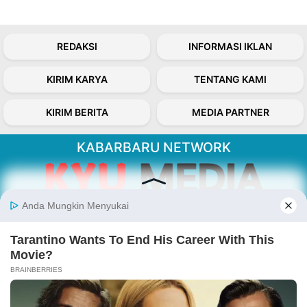
REDAKSI
INFORMASI IKLAN
KIRIM KARYA
TENTANG KAMI
KIRIM BERITA
MEDIA PARTNER
KABARBARU NETWORK
About Our Kabarbaru.co
Kabarbaru.co menyajikan berita aktual dan
inspiratif dari sudut pandang berbaik sangka
serta terverifikasi dari sumber yang tepat.