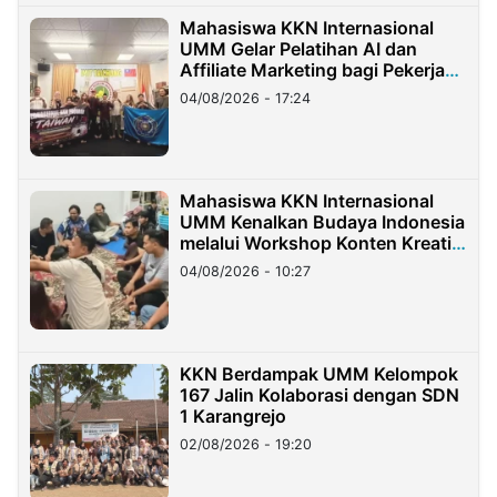
Mahasiswa KKN Internasional
UMM Gelar Pelatihan AI dan
Affiliate Marketing bagi Pekerja
Migran Indonesia di Taiwan
04/08/2026 - 17:24
Mahasiswa KKN Internasional
UMM Kenalkan Budaya Indonesia
melalui Workshop Konten Kreatif
di Taiwan
04/08/2026 - 10:27
KKN Berdampak UMM Kelompok
167 Jalin Kolaborasi dengan SDN
1 Karangrejo
02/08/2026 - 19:20