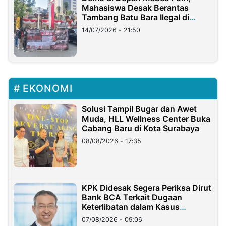
Mahasiswa Desak Berantas
Tambang Batu Bara Ilegal di
Lampung
14/07/2026 - 21:50
EKONOMI
Solusi Tampil Bugar dan Awet
Muda, HLL Wellness Center Buka
Cabang Baru di Kota Surabaya
08/08/2026 - 17:35
KPK Didesak Segera Periksa Dirut
Bank BCA Terkait Dugaan
Keterlibatan dalam Kasus
Hilangnya Dana Nasabah Rp2,58
07/08/2026 - 09:06
Miliar