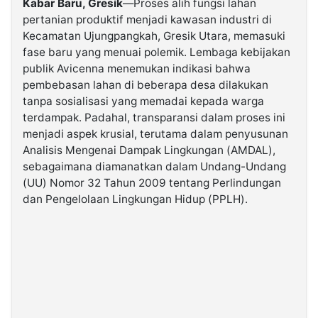
Kabar Baru, Gresik
—Proses alih fungsi lahan
pertanian produktif menjadi kawasan industri di
Kecamatan Ujungpangkah, Gresik Utara, memasuki
©
Kabarbaru.co
fase baru yang menuai polemik. Lembaga kebijakan
-
2026
publik Avicenna menemukan indikasi bahwa
pembebasan lahan di beberapa desa dilakukan
tanpa sosialisasi yang memadai kepada warga
PT.
Kabarbaru
terdampak. Padahal, transparansi dalam proses ini
Media
Holding
menjadi aspek krusial, terutama dalam penyusunan
Analisis Mengenai Dampak Lingkungan (AMDAL),
sebagaimana diamanatkan dalam Undang-Undang
(UU) Nomor 32 Tahun 2009 tentang Perlindungan
dan Pengelolaan Lingkungan Hidup (PPLH).