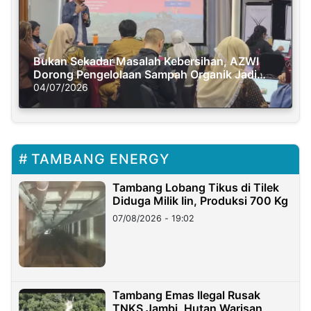
Bukan Sekadar Masalah Kebersihan, AZWI
Dorong Pengelolaan Sampah Organik Jadi
Solusi Krisis Iklim
04/07/2026
TAMBANG ENERGY
Tambang Lobang Tikus di Tilek
Diduga Milik Iin, Produksi 700 Kg
07/08/2026 - 19:02
Tambang Emas Ilegal Rusak
TNKS Jambi, Hutan Warisan