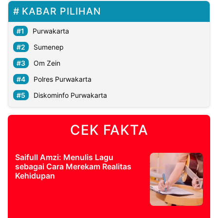
KABAR PILIHAN
Purwakarta
Sumenep
Om Zein
Polres Purwakarta
Diskominfo Purwakarta
CEK FAKTA
Saifull Amzi: Menulis Lagu
sebagai Cara Merekam Realitas
Kehidupan