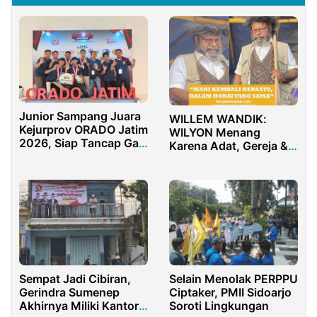
Junior Sampang Juara
WILLEM WANDIK:
Kejurprov ORADO Jatim
WILYON Menang
2026, Siap Tancap Gas
Karena Adat, Gereja &
ke Kejurnas Bogor
Rakyat. Mari Bersatu
Kembali Dalam HONAI
Yang Sama
Sempat Jadi Cibiran,
Selain Menolak PERPPU
Gerindra Sumenep
Ciptaker, PMII Sidoarjo
Akhirnya Miliki Kantor
Soroti Lingkungan