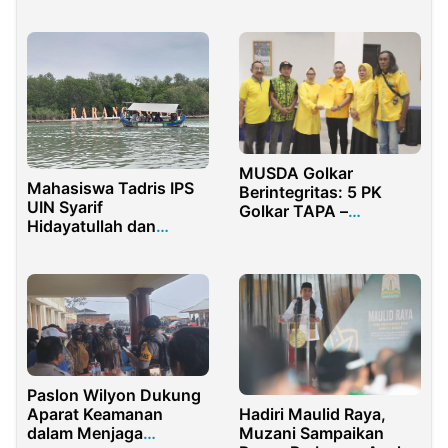
Resmi
MUSDA Golkar
Mahasiswa Tadris IPS
Berintegritas: 5 PK
UIN Syarif
Golkar TAPA –
Hidayatullah dan
BULANGO Solid
Pendidikan IPS STKIP
Dukung Pedro Bau
Al Amin Lakukan
Observasi Ekosistem
Mangrove di
Karangsong
Paslon Wilyon Dukung
Hadiri Maulid Raya,
Aparat Keamanan
Muzani Sampaikan
dalam Menjaga