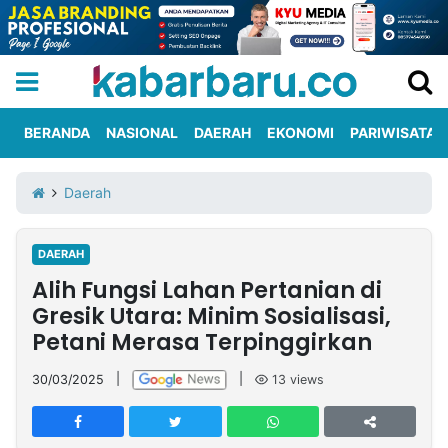
BERANDA
NASIONAL
DAERAH
EKONOMI
PARIWISATA
Informasi
KabarbaruTV
Kirim
Tentang
Daerah
Iklan
Berita
Kami
DAERAH
Berita
Alih Fungsi Lahan Pertanian di
Nasional
International
Olahraga
Entertainment
Daerah
Pariwisata
Kuliner
Kolom
Gresik Utara: Minim Sosialisasi,
Petani Merasa Terpinggirkan
Network
30/03/2025
|
|
13
views
PT
TREETAN