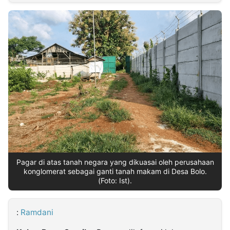
MULTIMEDIA
INDONESIA
Partner
Insight
Suara
Lens
Daily
Jalan
Idealita
Kita
Dinamikapost.com
Radar
Seedbacklink
NTB
Time
IDN
Jogja
Rakyat
News
Notice
Baru
Follow
Kabarbaru
Pagar di atas tanah negara yang dikuasai oleh perusahaan
konglomerat sebagai ganti tanah makam di Desa Bolo.
(Foto: Ist).
:
Ramdani