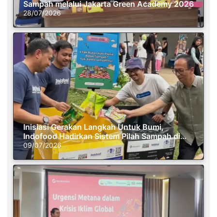
Sampah melalui Jakarta Green Academy 2026
28/07/2026
Inisiasi Gerakan Langkah Untuk Bumi,
Indofood Hadirkan Sistem Pilah Sampah di
Semasa Piknik
09/07/2026