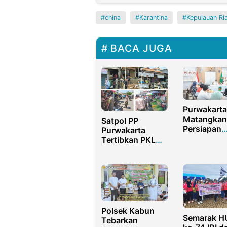
china
Karantina
Kepulauan Ri
BACA JUGA
Purwakarta
Matangkan
Satpol PP
Persiapan
Purwakarta
Roadshow
Tertibkan PKL
2025, Ban
Pasca Lebaran,
Budaya
Arus Lalu Lintas
Antikorupsi
Kembali Lancar
Daerah
Polsek Kabun
Semarak H
Tebarkan