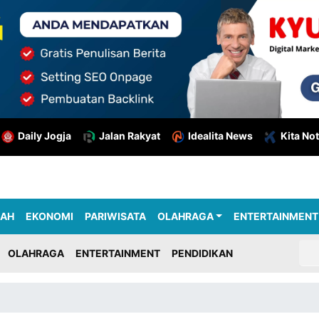
Daily Jogja
Jalan Rakyat
Idealita News
Kita Not
RAH
EKONOMI
PARIWISATA
OLAHRAGA
ENTERTAINMENT
OLAHRAGA
ENTERTAINMENT
PENDIDIKAN