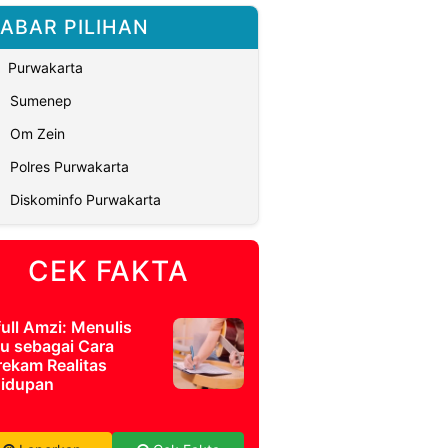
ABAR PILIHAN
Purwakarta
Sumenep
Om Zein
Polres Purwakarta
Diskominfo Purwakarta
CEK FAKTA
full Amzi: Menulis
u sebagai Cara
ekam Realitas
idupan