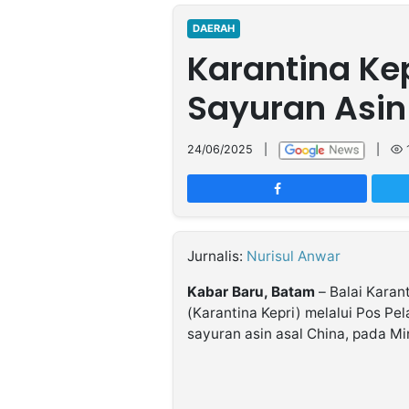
MULTIMEDIA
INDONESIA
DAERAH
Karantina Kep
Partner
Sayuran Asin
Insight
Suara
Lens
Daily
Jalan
Idealita
Kita
Radar
Seedbacklink
NTB
Time
IDN
Jogja
Rakyat
News
Notice
Baru
24/06/2025
|
|
Follow
Kabarbaru
Jurnalis:
Nurisul Anwar
Kabar Baru, Batam
– Balai Karan
(Karantina Kepri) melalui Pos P
sayuran asin asal China, pada Mi