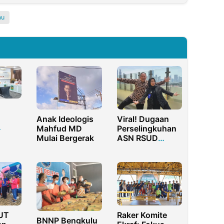
au
Anak Ideologis
Viral! Dugaan
Mahfud MD
Perselingkuhan
 KPK
Mulai Bergerak
ASN RSUD
gun
Tangerang,
Aktivis Desak
 dari
Pemkab
Tanggerang
Lakukan
Pemeriksaan
UT
Raker Komite
BNNP Bengkulu