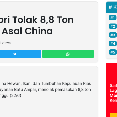
K
ri Tolak 8,8 Ton
 Asal China
1
views
tina Hewan, Ikan, dan Tumbuhan Kepulauan Riau
Sai
elayanan Batu Ampar, menolak pemasukan 8,8 ton
Lag
Mer
nggu (22/6).
Keh