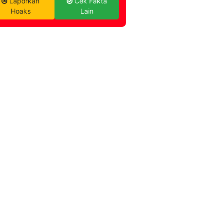
Laporkan
Cek Fakta
Hoaks
Lain