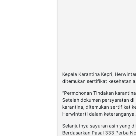
©
Kabarbaru.co
-
2026
PT.
Kabarbaru
Media
Holding
Kepala Karantina Kepri, Herwinta
ditemukan sertifikat kesehatan as
“Permohonan Tindakan karantina 
Setelah dokumen persyaratan di v
karantina, ditemukan sertifikat k
Herwintarti dalam keteranganya, 
Selanjutnya sayuran asin yang di
Berdasarkan Pasal 333 Perba No