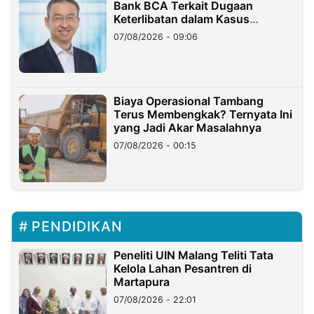
Bank BCA Terkait Dugaan
Keterlibatan dalam Kasus
Hilangnya Dana Nasabah Rp2,58
07/08/2026 - 09:06
Miliar
Biaya Operasional Tambang
Terus Membengkak? Ternyata Ini
yang Jadi Akar Masalahnya
07/08/2026 - 00:15
PENDIDIKAN
Peneliti UIN Malang Teliti Tata
Kelola Lahan Pesantren di
Martapura
07/08/2026 - 22:01