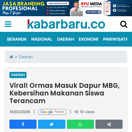
BERANDA
NASIONAL
DAERAH
EKONOMI
PARIWISATA
Informasi
KabarbaruTV
Kirim
Tentang
Daerah
Iklan
Berita
Kami
DAERAH
Berita
Viral! Ormas Masuk Dapur MBG,
Nasional
International
Olahraga
Entertainment
Daerah
Pariwisata
Kuliner
Kolom
Kebersihan Makanan Siswa
Terancam
Network
15/02/2026
|
|
19
views
PT
TREETAN