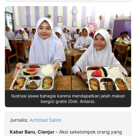
MULTIMEDIA
INDONESIA
Partner
Insight
Suara
Lens
Daily
Jalan
Idealita
Kita
Dinamikapost.com
Radar
Seedbacklink
NTB
Time
IDN
Jogja
Rakyat
News
Notice
Baru
Follow
Kabarbaru
Ilustrasi siswa bahagia karena mendapatkan jatah makan
bergizi gratis (Dok: Antara).
Jurnalis:
Achmad Salim
Kabar Baru, Cianjur
– Aksi sekelompok orang yang