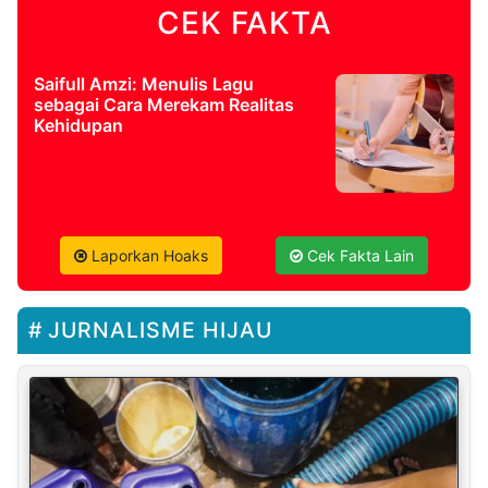
CEK FAKTA
Saifull Amzi: Menulis Lagu
sebagai Cara Merekam Realitas
Kehidupan
Laporkan Hoaks
Cek Fakta Lain
JURNALISME HIJAU