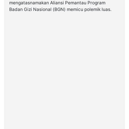
mengatasnamakan Aliansi Pemantau Program
Badan Gizi Nasional (BGN) memicu polemik luas.
©
Kabarbaru.co
-
2026
PT.
Kabarbaru
Media
Holding