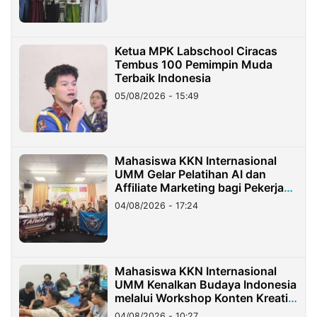
Ketua MPK Labschool Ciracas
Tembus 100 Pemimpin Muda
Terbaik Indonesia
05/08/2026 - 15:49
Mahasiswa KKN Internasional
UMM Gelar Pelatihan AI dan
Affiliate Marketing bagi Pekerja
Migran Indonesia di Taiwan
04/08/2026 - 17:24
Mahasiswa KKN Internasional
UMM Kenalkan Budaya Indonesia
melalui Workshop Konten Kreatif
di Taiwan
04/08/2026 - 10:27