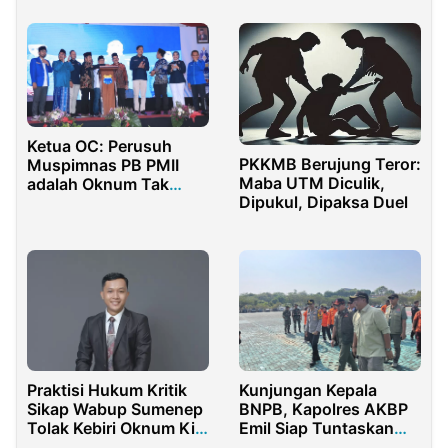
Ketua OC: Perusuh
PKKMB Berujung Teror:
Muspimnas PB PMII
Maba UTM Diculik,
adalah Oknum Tak
Dipukul, Dipaksa Duel
Bertanggung Jawab
Praktisi Hukum Kritik
Kunjungan Kepala
Sikap Wabup Sumenep
BNPB, Kapolres AKBP
Tolak Kebiri Oknum Kiai
Emil Siap Tuntaskan
Cabul
Karhutla di Rohul