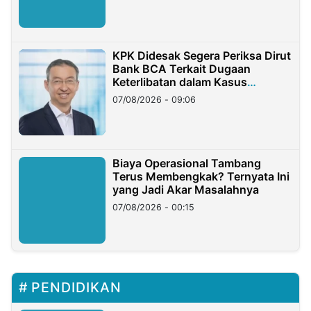
KPK Didesak Segera Periksa Dirut
Bank BCA Terkait Dugaan
Keterlibatan dalam Kasus
Hilangnya Dana Nasabah Rp2,58
07/08/2026 - 09:06
Miliar
Biaya Operasional Tambang
Terus Membengkak? Ternyata Ini
yang Jadi Akar Masalahnya
07/08/2026 - 00:15
PENDIDIKAN