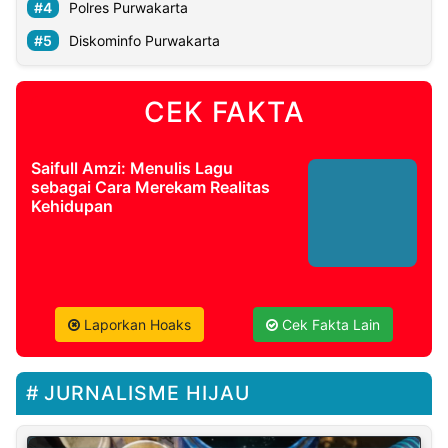
Polres Purwakarta
Diskominfo Purwakarta
CEK FAKTA
Saifull Amzi: Menulis Lagu
sebagai Cara Merekam Realitas
Kehidupan
Laporkan Hoaks
Cek Fakta Lain
JURNALISME HIJAU