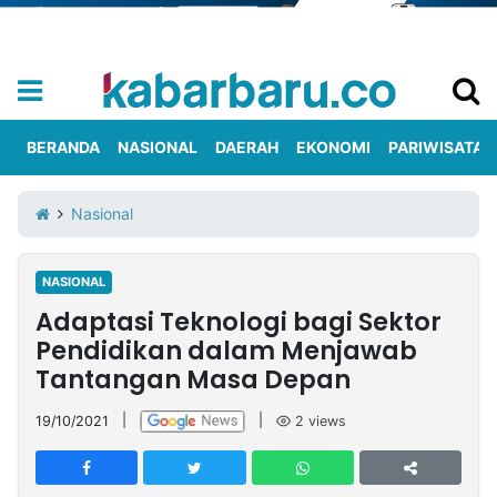
BERANDA
NASIONAL
DAERAH
EKONOMI
PARIWISATA
Informasi
KabarbaruTV
Kirim
Tentang
Nasional
Iklan
Berita
Kami
NASIONAL
Berita
Adaptasi Teknologi bagi Sektor
Nasional
International
Olahraga
Entertainment
Daerah
Pariwisata
Kuliner
Kolom
Pendidikan dalam Menjawab
Tantangan Masa Depan
Network
19/10/2021
|
|
2
views
PT
TREETAN