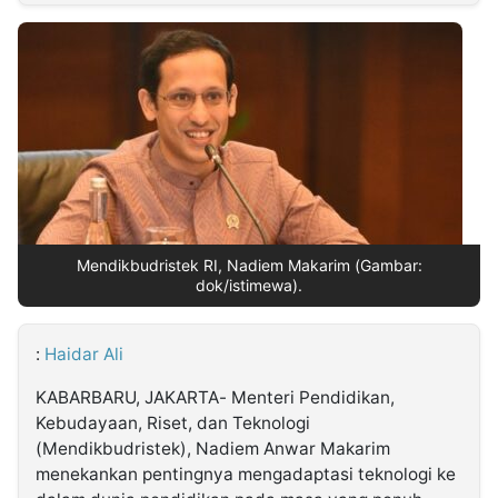
MULTIMEDIA
INDONESIA
Partner
Insight
Suara
Lens
Daily
Jalan
Idealita
Kita
Dinamikapost.com
Radar
Seedbacklink
NTB
Time
IDN
Jogja
Rakyat
News
Notice
Baru
Follow
Kabarbaru
Mendikbudristek RI, Nadiem Makarim (Gambar:
dok/istimewa).
:
Haidar Ali
KABARBARU, JAKARTA- Menteri Pendidikan,
Kebudayaan, Riset, dan Teknologi
(Mendikbudristek), Nadiem Anwar Makarim
menekankan pentingnya mengadaptasi teknologi ke