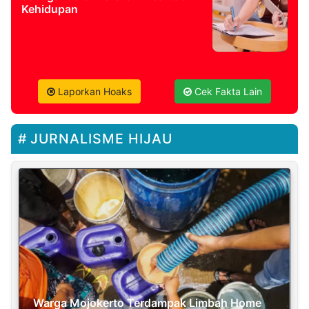
Kehidupan
Laporkan Hoaks
Cek Fakta Lain
JURNALISME HIJAU
Warga Mojokerto Terdampak Limbah Home