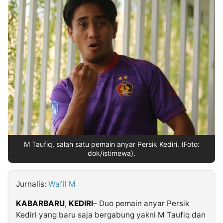
MULTIMEDIA
INDONESIA
Partner
Insight
Suara
Lens
Daily
Jalan
Idealita
Kita
Dinamikapost.com
Radar
Seedbacklink
NTB
Time
IDN
Jogja
Rakyat
News
Notice
Baru
Follow
Kabarbaru
M Taufiq, salah satu pemain anyar Persik Kediri. (Foto:
dok/istimewa).
Jurnalis:
Wafil M
KABARBARU
,
KEDIRI
– Duo pemain anyar Persik
Kediri yang baru saja bergabung yakni M Taufiq dan