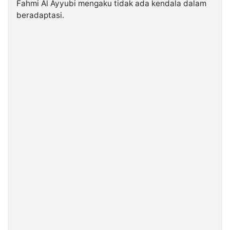
Fahmi Al Ayyubi mengaku tidak ada kendala dalam
beradaptasi.
©
Kabarbaru.co
-
2026
PT.
Kabarbaru
Media
Holding