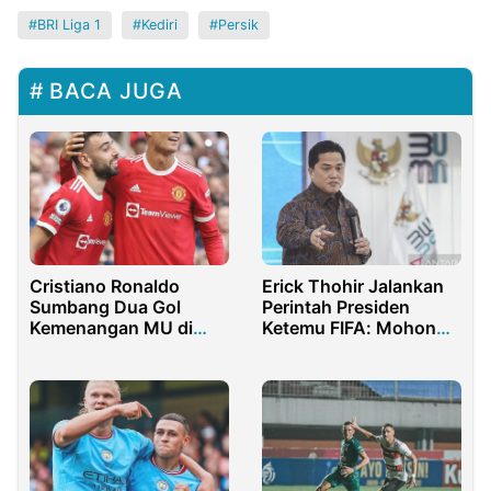
BRI Liga 1
Kediri
Persik
BACA JUGA
Cristiano Ronaldo
Erick Thohir Jalankan
Sumbang Dua Gol
Perintah Presiden
Kemenangan MU di
Ketemu FIFA: Mohon
Pekan ke-4 Liga Inggris
Doanya