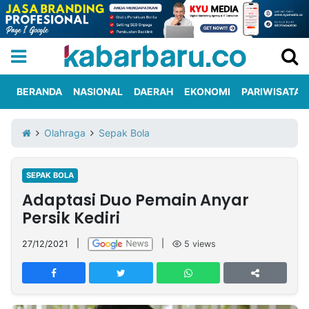
BERANDA
NASIONAL
DAERAH
EKONOMI
PARIWISATA
Informasi
KabarbaruTV
Kirim
Tentang
Olahraga
Sepak Bola
Iklan
Berita
Kami
SEPAK BOLA
Berita
Adaptasi Duo Pemain Anyar
Nasional
International
Olahraga
Entertainment
Daerah
Pariwisata
Kuliner
Kolom
Persik Kediri
27/12/2021
|
|
5
views
Network
PT
TREETAN