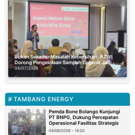
Bukan Sekadar Masalah Kebersihan, AZWI
Dorong Pengelolaan Sampah Organik Jadi
Solusi Krisis Iklim
04/07/2026
TAMBANG ENERGY
Pemda Bone Bolango Kunjungi
PT BNPG, Dukung Percepatan
Operasional Fasilitas Strategis
04/08/2026 - 14:20