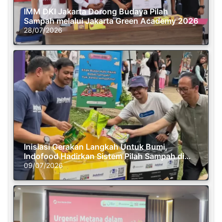
IMM DKI Jakarta Dorong Budaya Pilah
Sampah melalui Jakarta Green Academy 2026
28/07/2026
Inisiasi Gerakan Langkah Untuk Bumi,
Indofood Hadirkan Sistem Pilah Sampah di
Semasa Piknik
09/07/2026