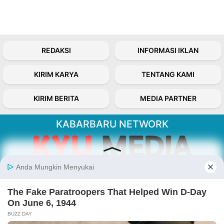
REDAKSI
INFORMASI IKLAN
KIRIM KARYA
TENTANG KAMI
KIRIM BERITA
MEDIA PARTNER
KABARBARU NETWORK
About Our Kabarbaru.co
Kabarbaru.co menyajikan berita aktual dan
inspiratif dari sudut pandang berbaik sangka
serta terverifikasi dari sumber yang tepat.