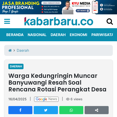
BERANDA
NASIONAL
DAERAH
EKONOMI
PARIWISATA
Informasi
KabarbaruTV
Kirim
Tentang
Daerah
Iklan
Berita
Kami
DAERAH
Berita
Warga Kedungringin Muncar
Nasional
International
Olahraga
Entertainment
Daerah
Pariwisata
Kuliner
Kolom
Banyuwangi Resah Soal
Rencana Rotasi Perangkat Desa
Network
16/04/2025
|
|
6
views
PT
TREETAN