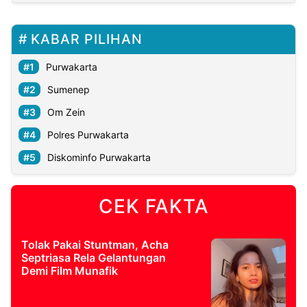
KABAR PILIHAN
Purwakarta
Sumenep
Om Zein
Polres Purwakarta
Diskominfo Purwakarta
CEK FAKTA
Tolak Pakai Stuntman, Acha
Septriasa Rela Gelantungan
Demi Film Munafik