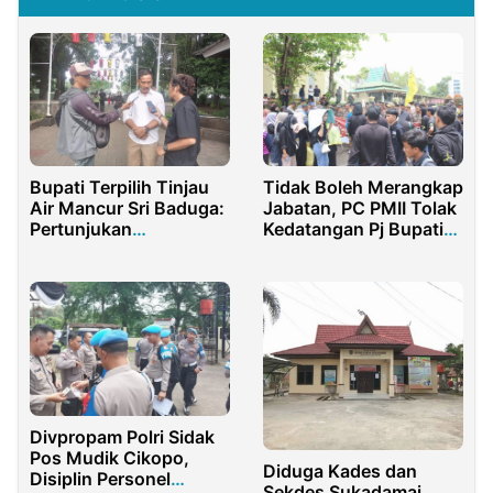
Bupati Terpilih Tinjau
Tidak Boleh Merangkap
Air Mancur Sri Baduga:
Jabatan, PC PMII Tolak
Pertunjukan
Kedatangan Pj Bupati
Spektakuler Segera
Sarolangun
Digelar! Ini Penjelasan
Kadiskominfo
Divpropam Polri Sidak
Pos Mudik Cikopo,
Diduga Kades dan
Disiplin Personel
Sekdes Sukadamai