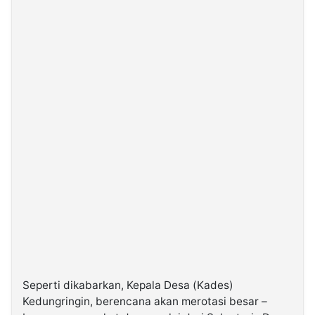
©
Kabarbaru.co
-
2026
PT.
Kabarbaru
Media
Holding
Seperti dikabarkan, Kepala Desa (Kades)
Kedungringin, berencana akan merotasi besar –