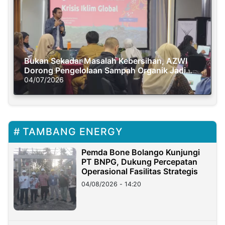
Bukan Sekadar Masalah Kebersihan, AZWI
Dorong Pengelolaan Sampah Organik Jadi
Solusi Krisis Iklim
04/07/2026
TAMBANG ENERGY
Pemda Bone Bolango Kunjungi
PT BNPG, Dukung Percepatan
Operasional Fasilitas Strategis
04/08/2026 - 14:20