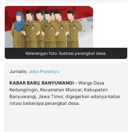
MULTIMEDIA
INDONESIA
Partner
Insight
Suara
Lens
Daily
Jalan
Idealita
Kita
Dinamikapost.com
Radar
Seedbacklink
NTB
Time
IDN
Jogja
Rakyat
News
Notice
Baru
Keterangan foto: Ilustrasi perangkat desa.
Follow
Kabarbaru
Jurnalis:
Joko Prasetyo
KABAR BARU, BANYUWANGI
– Warga Desa
Kedungringin, Kecamatan Muncar, Kabupaten
Banyuwangi, Jawa Timur, digegerkan adanya kabar
rotasi beberapa perangkat desa.