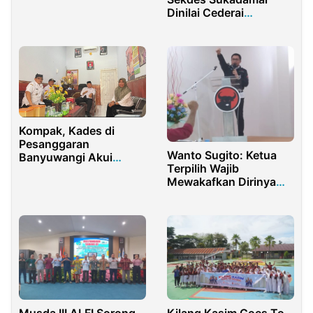
Diperiksa
Dinilai Cederai
Pembentukan Kopdes
Merah Putih
Kompak, Kades di
Pesanggaran
Wanto Sugito: Ketua
Banyuwangi Akui
Terpilih Wajib
Keberadaan PT BSI
Mewakafkan Dirinya
Membawa Perubahan
untuk PDI Perjuangan
Luar Biasa Bagi
Masyarakat
Musda III ALFI Sorong
Kilang Kasim Goes To