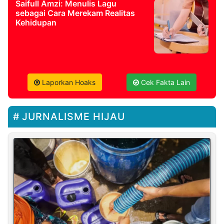
Saifull Amzi: Menulis Lagu
sebagai Cara Merekam Realitas
Kehidupan
Laporkan Hoaks
Cek Fakta Lain
JURNALISME HIJAU