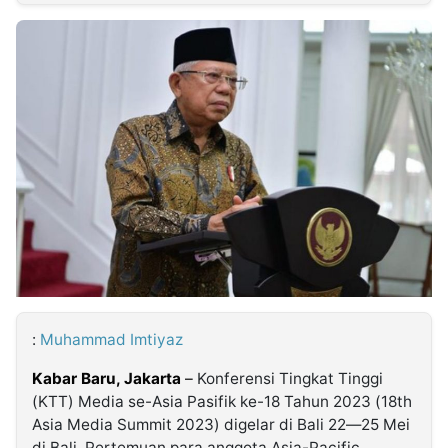
MULTIMEDIA
INDONESIA
Partner
Insight
Suara
Lens
Daily
Jalan
Idealita
Kita
Dinamikapost.com
Radar
Seedbacklink
NTB
Time
IDN
Jogja
Rakyat
News
Notice
Baru
Follow
Kabarbaru
:
Muhammad Imtiyaz
Kabar Baru, Jakarta
–
Konferensi Tingkat Tinggi
(KTT) Media se-Asia Pasifik ke-18 Tahun 2023 (18th
Asia Media Summit 2023) digelar di Bali 22—25 Mei
di Bali. Pertemuan para anggota Asia-Pacific