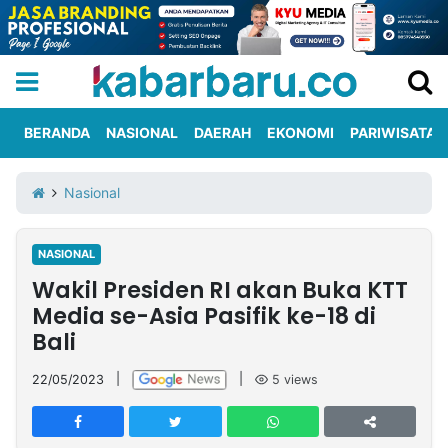
BERANDA
NASIONAL
DAERAH
EKONOMI
PARIWISATA
Informasi
KabarbaruTV
Kirim
Tentang
Nasional
Iklan
Berita
Kami
NASIONAL
Berita
Wakil Presiden RI akan Buka KTT
Nasional
International
Olahraga
Entertainment
Daerah
Pariwisata
Kuliner
Kolom
Media se-Asia Pasifik ke-18 di
Bali
Network
22/05/2023
|
|
5
views
PT
TREETAN