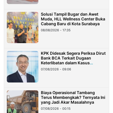
Solusi Tampil Bugar dan Awet
Muda, HLL Wellness Center Buka
Cabang Baru di Kota Surabaya
08/08/2026 - 17:35
KPK Didesak Segera Periksa Dirut
Bank BCA Terkait Dugaan
Keterlibatan dalam Kasus
Hilangnya Dana Nasabah Rp2,58
07/08/2026 - 09:06
Miliar
Biaya Operasional Tambang
Terus Membengkak? Ternyata Ini
yang Jadi Akar Masalahnya
07/08/2026 - 00:15