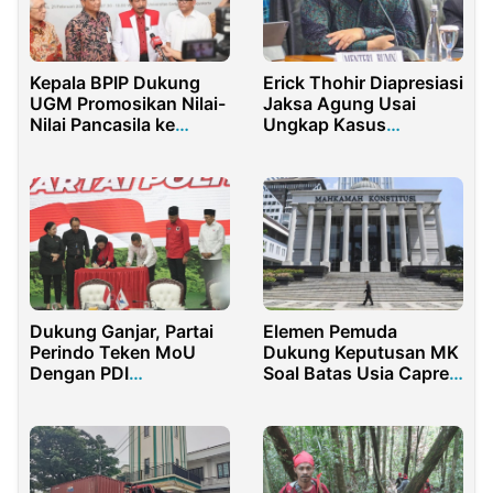
Kepala BPIP Dukung
Erick Thohir Diapresiasi
UGM Promosikan Nilai-
Jaksa Agung Usai
Nilai Pancasila ke
Ungkap Kasus
Penjuru Dunia
Jiwasraya dan Asabri
Dukung Ganjar, Partai
Elemen Pemuda
Perindo Teken MoU
Dukung Keputusan MK
Dengan PDI
Soal Batas Usia Capres
Perjuangan
dan Cawapres