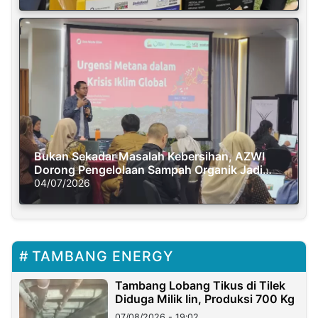
Bukan Sekadar Masalah Kebersihan, AZWI
Dorong Pengelolaan Sampah Organik Jadi
Solusi Krisis Iklim
04/07/2026
TAMBANG ENERGY
Tambang Lobang Tikus di Tilek
Diduga Milik Iin, Produksi 700 Kg
07/08/2026 - 19:02