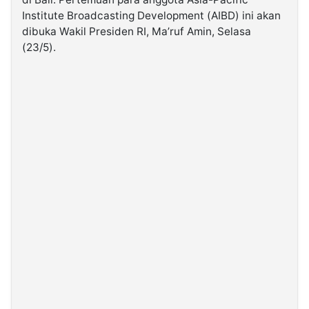
Institute Broadcasting Development (AIBD) ini akan
dibuka Wakil Presiden RI, Ma’ruf Amin, Selasa
©
Kabarbaru.co
(23/5).
-
2026
PT.
Kabarbaru
Media
Holding