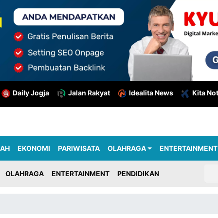
Daily Jogja
Jalan Rakyat
Idealita News
Kita No
RAH
EKONOMI
PARIWISATA
OLAHRAGA
ENTERTAINMENT
OLAHRAGA
ENTERTAINMENT
PENDIDIKAN