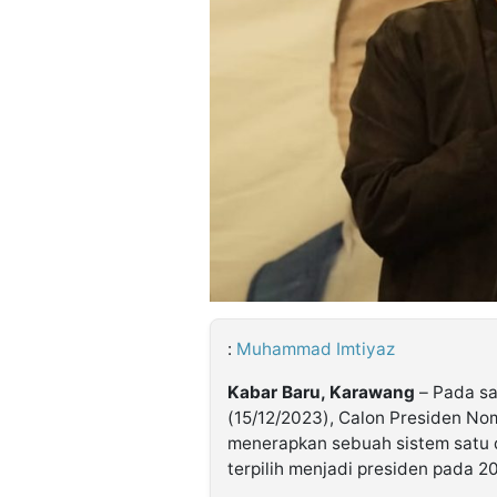
©
Kabarbaru.co
-
2026
PT.
Kabarbaru
Media
Holding
:
Muhammad Imtiyaz
Kabar Baru, Karawang
– Pada sa
(15/12/2023), Calon Presiden N
menerapkan sebuah sistem satu da
terpilih menjadi presiden pada 2