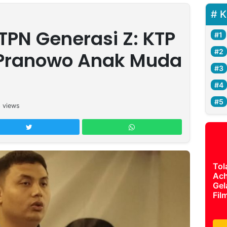
K
TPN Generasi Z: KTP
 Pranowo Anak Muda
3
views
Tol
Ach
Gel
Fil