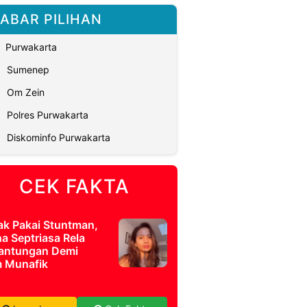
ABAR PILIHAN
Purwakarta
Sumenep
Om Zein
Polres Purwakarta
Diskominfo Purwakarta
CEK FAKTA
ak Pakai Stuntman,
a Septriasa Rela
antungan Demi
m Munafik