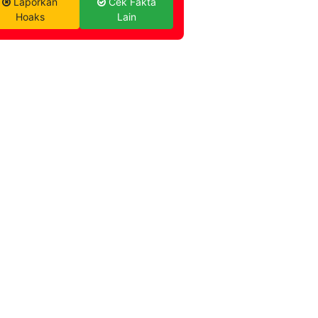
Laporkan
Cek Fakta
Hoaks
Lain