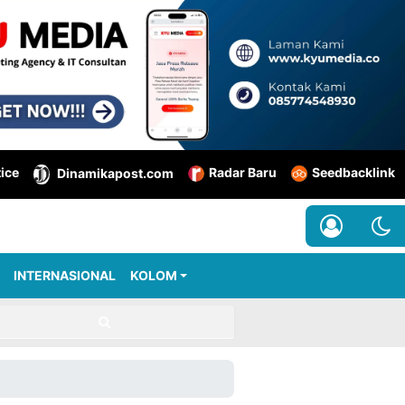
tice
Radar Baru
Seedbacklink
Dinamikapost.com
INTERNASIONAL
KOLOM