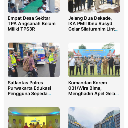
Empat Desa Sekitar
Jelang Dua Dekade,
TPA Angsanah Belum
IKA PMII Ibnu Rusyd
Miliki TPS3R
Gelar Silaturahim Lintas
Generasi
Satlantas Polres
Komandan Korem
Purwakarta Edukasi
031/Wira Bima,
Pengguna Sepeda
Menghadiri Apel Gelar
Listrik Dengan
Pasukan Operasi
Humanis
Keselamatan Lancang
Kuning 2025