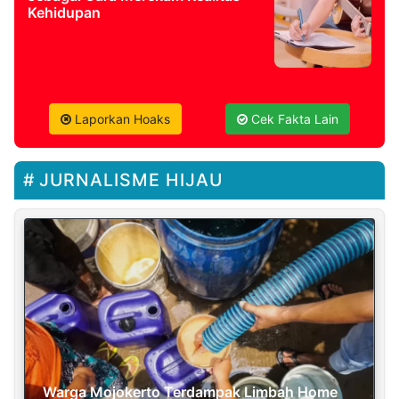
Kehidupan
Laporkan Hoaks
Cek Fakta Lain
JURNALISME HIJAU
Warga Mojokerto Terdampak Limbah Home