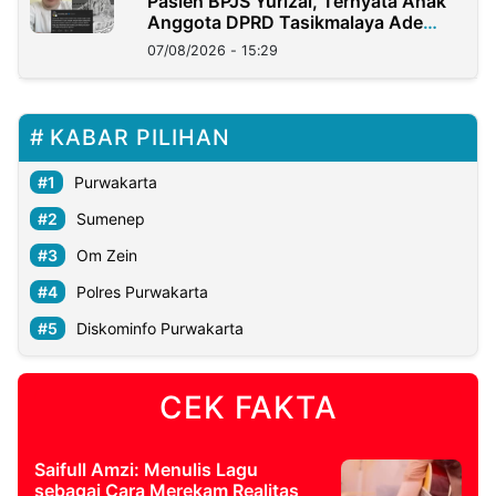
Pasien BPJS Yurizal, Ternyata Anak
Anggota DPRD Tasikmalaya Ade
Lukman
07/08/2026 - 15:29
KABAR PILIHAN
Purwakarta
Sumenep
Om Zein
Polres Purwakarta
Diskominfo Purwakarta
CEK FAKTA
Saifull Amzi: Menulis Lagu
sebagai Cara Merekam Realitas