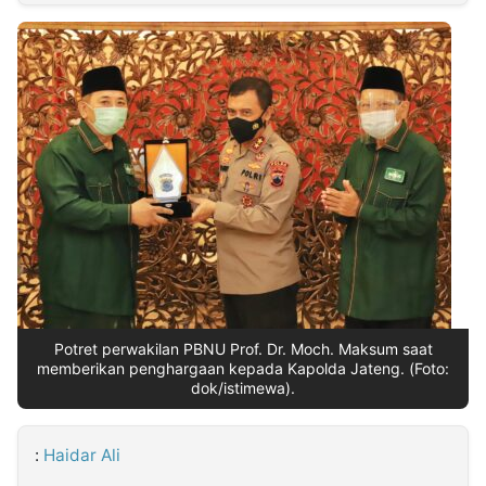
MULTIMEDIA
INDONESIA
Partner
Insight
Suara
Lens
Daily
Jalan
Idealita
Kita
Radar
Seedbacklink
NTB
Time
IDN
Jogja
Rakyat
News
Notice
Baru
Follow
Kabarbaru
Potret perwakilan PBNU Prof. Dr. Moch. Maksum saat
memberikan penghargaan kepada Kapolda Jateng. (Foto:
dok/istimewa).
:
Haidar Ali