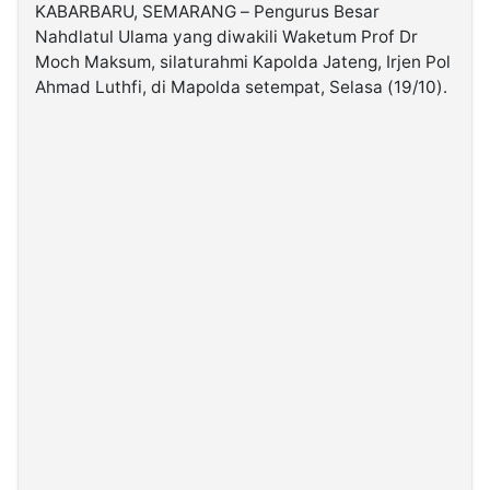
KABARBARU, SEMARANG – Pengurus Besar
Nahdlatul Ulama yang diwakili Waketum Prof Dr
©
Moch Maksum, silaturahmi Kapolda Jateng, Irjen Pol
Kabarbaru.co
-
Ahmad Luthfi, di Mapolda setempat, Selasa (19/10).
2026
PT.
Kabarbaru
Media
Holding