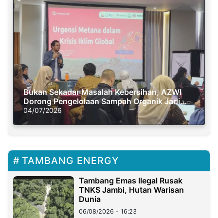
Bukan Sekadar Masalah Kebersihan, AZWI
Dorong Pengelolaan Sampah Organik Jadi
Solusi Krisis Iklim
04/07/2026
TAMBANG ENERGY
Tambang Emas Ilegal Rusak
TNKS Jambi, Hutan Warisan
Dunia
06/08/2026 - 16:23