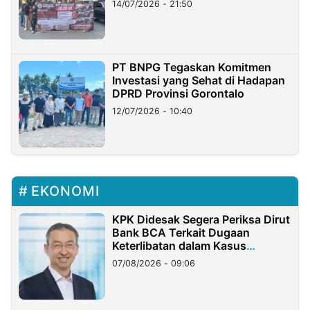
14/07/2026 - 21:50
PT BNPG Tegaskan Komitmen
Investasi yang Sehat di Hadapan
DPRD Provinsi Gorontalo
12/07/2026 - 10:40
EKONOMI
KPK Didesak Segera Periksa Dirut
Bank BCA Terkait Dugaan
Keterlibatan dalam Kasus
Hilangnya Dana Nasabah Rp2,58
07/08/2026 - 09:06
Miliar