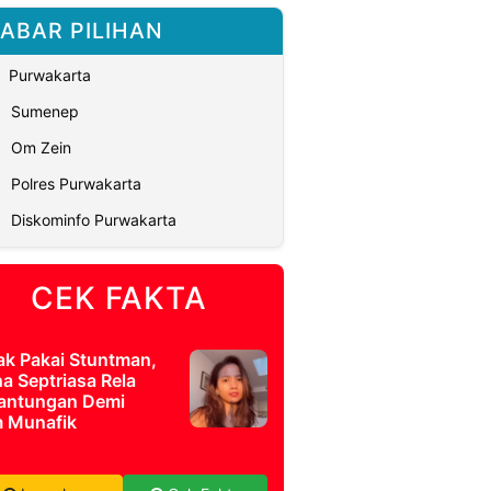
ABAR PILIHAN
Purwakarta
Sumenep
Om Zein
Polres Purwakarta
Diskominfo Purwakarta
CEK FAKTA
ak Pakai Stuntman,
a Septriasa Rela
antungan Demi
m Munafik