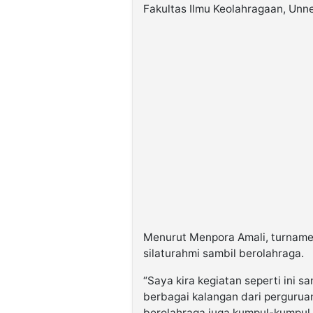
Fakultas Ilmu Keolahragaan, Unne
Menurut Menpora Amali, turnamen
silaturahmi sambil berolahraga.
“Saya kira kegiatan seperti ini s
berbagai kalangan dari perguruan 
berolahraga juga kumpul-kumpul u