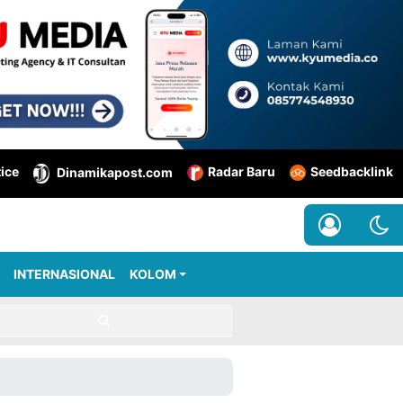
tice
Radar Baru
Seedbacklink
Dinamikapost.com
INTERNASIONAL
KOLOM