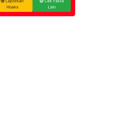
Laporkan
Cek Fakta
Hoaks
Lain