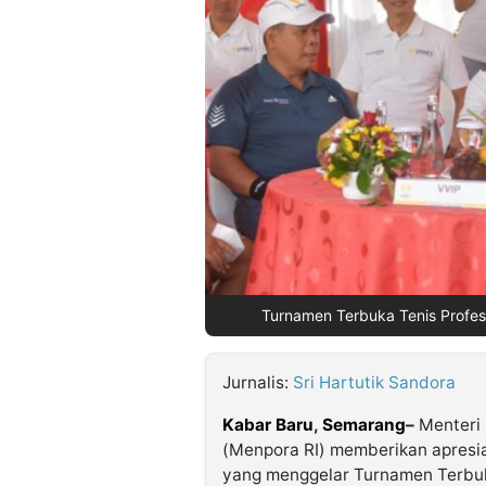
©
Kabarbaru.co
-
2026
PT.
Kabarbaru
Media
Holding
Turnamen Terbuka Tenis Profes
Jurnalis:
Sri Hartutik Sandora
Kabar Baru
,
Semarang
–
Menteri 
(Menpora RI) memberikan apresi
yang menggelar Turnamen Terbuk