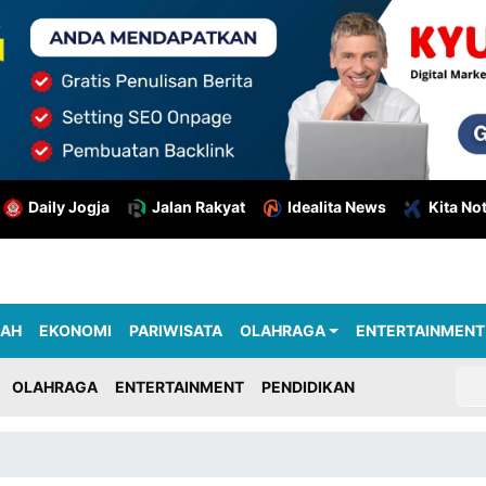
Daily Jogja
Jalan Rakyat
Idealita News
Kita No
RAH
EKONOMI
PARIWISATA
OLAHRAGA
ENTERTAINMENT
OLAHRAGA
ENTERTAINMENT
PENDIDIKAN