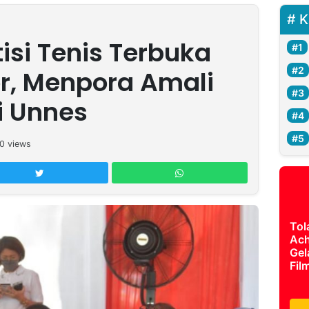
K
isi Tenis Terbuka
or, Menpora Amali
i Unnes
0
views
Tol
Ach
Gel
Fil