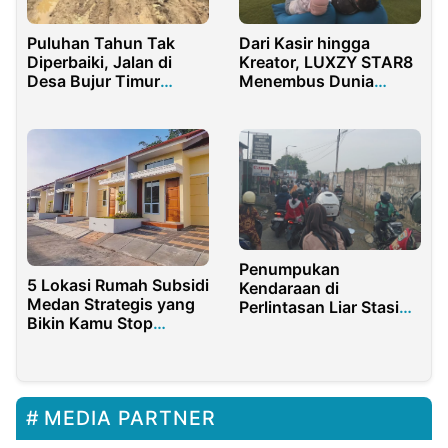
Puluhan Tahun Tak
Dari Kasir hingga
Diperbaiki, Jalan di
Kreator, LUXZY STAR8
Desa Bujur Timur
Menembus Dunia
Pamekasan Jadi
Kreatif Digital
Kubangan Lumpur
Penumpukan
5 Lokasi Rumah Subsidi
Kendaraan di
Medan Strategis yang
Perlintasan Liar Stasiun
Bikin Kamu Stop
Purwakarta
Ngontrak di 2026!
Mengganggu
Pengguna Jalan
Lainnya
MEDIA PARTNER