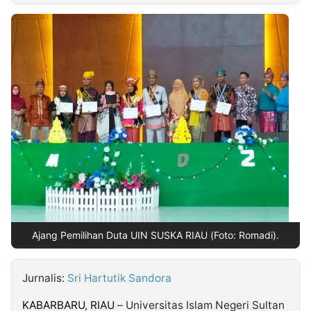
MULTIMEDIA
INDONESIA
Partner
Insight
Suara
Lens
Daily
Jalan
Idealita
Kita
Dinamikapost.com
Radar
Seedbacklink
NTB
Time
IDN
Jogja
Rakyat
News
Notice
Baru
Follow
Kabarbaru
Ajang Pemilihan Duta UIN SUSKA RIAU (Foto: Romadi).
Jurnalis:
Sri Hartutik Sandora
KABARBARU
,
RIAU
– Universitas Islam Negeri Sultan