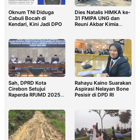
Oknum TNI Diduga
Dies Natalis HIMKA ke-
Cabuli Bocah di
31 FMIPA UNG dan
Kendari, Kini Jadi DPO
Reuni Akbar Kimia
2025 Sukses dengan
Chemistry Funwalk dan
Gala Dinner
Sah, DPRD Kota
Rahayu Kaino Suarakan
Cirebon Setujui
Aspirasi Nelayan Bone
Raperda RPJMD 2025–
Pesisir di DPD RI
2029