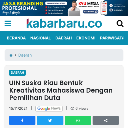
BERANDA
NASIONAL
DAERAH
EKONOMI
PARIWISATA
Informasi
KabarbaruTV
Kirim
Tentang
Daerah
Iklan
Berita
Kami
DAERAH
Berita
UIN Suska Riau Bentuk
Nasional
International
Olahraga
Entertainment
Daerah
Pariwisata
Kuliner
Kolom
Kreativitas Mahasiswa Dengan
Pemilihan Duta
Network
15/11/2021
|
|
6
views
PT
TREETAN