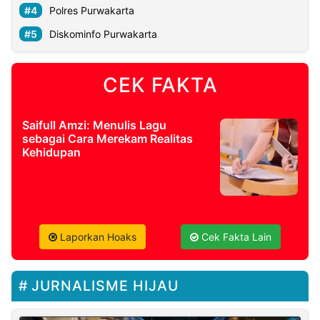
Polres Purwakarta
Diskominfo Purwakarta
CEK FAKTA
Saifull Amzi: Menulis Lagu
sebagai Cara Merekam Realitas
Kehidupan
Laporkan Hoaks
Cek Fakta Lain
JURNALISME HIJAU