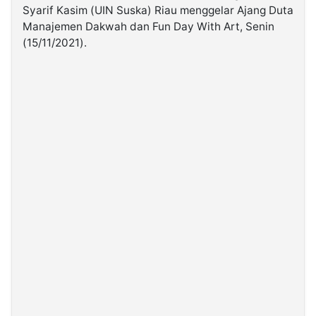
Syarif Kasim (UIN Suska) Riau menggelar Ajang Duta
Manajemen Dakwah dan Fun Day With Art, Senin
©
(15/11/2021).
Kabarbaru.co
-
2026
PT.
Kabarbaru
Media
Holding