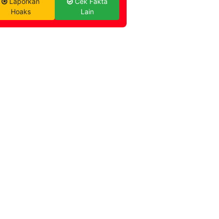
Laporkan
Cek Fakta
Hoaks
Lain