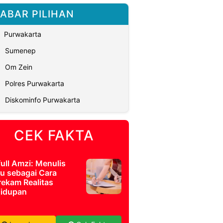
ABAR PILIHAN
Purwakarta
Sumenep
Om Zein
Polres Purwakarta
Diskominfo Purwakarta
CEK FAKTA
full Amzi: Menulis
u sebagai Cara
ekam Realitas
idupan