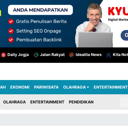
Daily Jogja
Jalan Rakyat
Idealita News
Kita No
RAH
EKONOMI
PARIWISATA
OLAHRAGA
ENTERTAINMENT
OLAHRAGA
ENTERTAINMENT
PENDIDIKAN