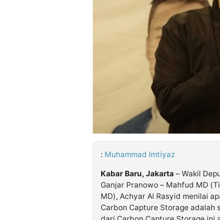
©
Kabarbaru.co
-
2026
PT.
Kabarbaru
Media
Holding
:
Muhammad Imtiyaz
Kabar Baru, Jakarta
– Wakil Depu
Ganjar Pranowo – Mahfud MD (
MD), Achyar Al Rasyid menilai a
Carbon Capture Storage adalah 
dari Carbon Capture Storage ini 