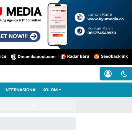
tice
Radar Baru
Seedbacklink
Dinamikapost.com
INTERNASIONAL
KOLOM