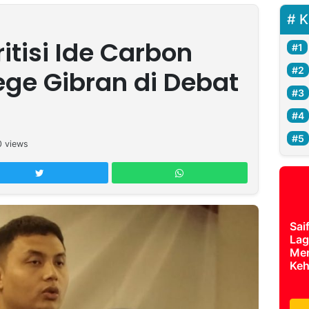
K
itisi Ide Carbon
ege Gibran di Debat
0
views
Sai
Lag
Mer
Keh