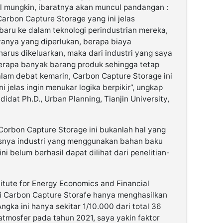
l mungkin, ibaratnya akan muncul pandangan :
Carbon Capture Storage yang ini jelas
aru ke dalam teknologi perindustrian mereka,
yanya yang diperlukan, berapa biaya
harus dikeluarkan, maka dari industri yang saya
erapa banyak barang produk sehingga tetap
alam debat kemarin, Carbon Capture Storage ini
 jelas ingin menukar logika berpikir”, ungkap
dat Ph.D., Urban Planning, Tianjin University,
orbon Capture Storage ini bukanlah hal yang
usnya industri yang menggunakan bahan baku
ini belum berhasil dapat dilihat dari penelitian-
itute for Energy Economics and Financial
asi Carbon Capture Storafe hanya menghasilkan
Angka ini hanya sekitar 1/10.000 dari total 36
 atmosfer pada tahun 2021, saya yakin faktor