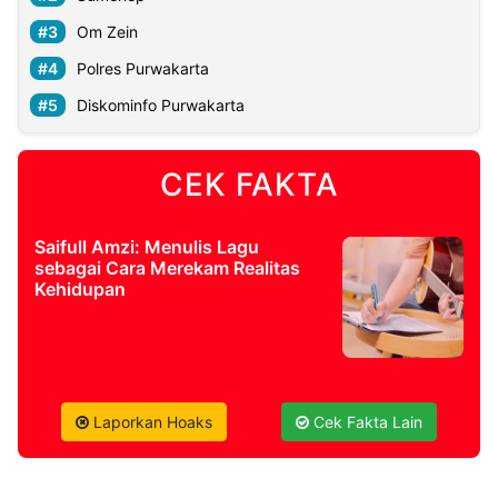
Om Zein
©
Polres Purwakarta
Kabarbaru.co
-
2026
Diskominfo Purwakarta
PT.
Kabarbaru
CEK FAKTA
Media
Holding
Saifull Amzi: Menulis Lagu
sebagai Cara Merekam Realitas
Kehidupan
Laporkan Hoaks
Cek Fakta Lain