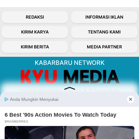
REDAKSI
INFORMASI IKLAN
KIRIM KARYA
TENTANG KAMI
KIRIM BERITA
MEDIA PARTNER
KABARBARU NETWORK
About Our Kabarbaru.co
Kabarbaru.co menyajikan berita aktual dan
inspiratif dari sudut pandang berbaik sangka
serta terverifikasi dari sumber yang tepat.
Follow Kabarbaru