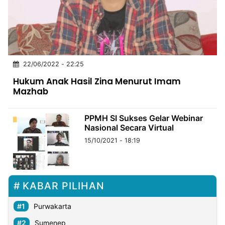
MULTIMEDIA
INDONESIA
Partner
22/06/2022 - 22:25
Insight
Suara
Lens
Daily
Jalan
Idealita
Kita
Dinamikapost.com
Radar
Seedbacklink
Hukum Anak Hasil Zina Menurut Imam
NTB
Time
IDN
Jogja
Rakyat
News
Notice
Baru
Mazhab
Follow
Kabarbaru
PPMH SI Sukses Gelar Webinar
Nasional Secara Virtual
15/10/2021 - 18:19
KABAR PILIHAN
Purwakarta
Sumenep