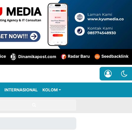
ice
Radar Baru
Seedbacklink
Dinamikapost.com
INTERNASIONAL
KOLOM