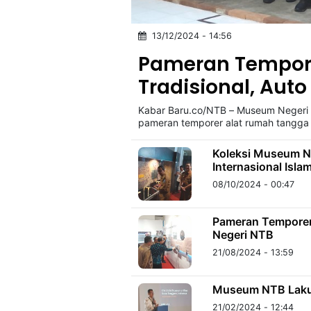
13/12/2024 - 14:56
©
Kabarbaru.co
Pameran Tempor
-
2026
Tradisional, Auto
Kabar Baru.co/NTB – Museum Neger
PT.
Kabarbaru
pameran temporer alat rumah tangga
Media
Holding
Koleksi Museum 
Internasional Isla
08/10/2024 - 00:47
Pameran Temporer
Negeri NTB
21/08/2024 - 13:59
Museum NTB Lakuk
21/02/2024 - 12:44