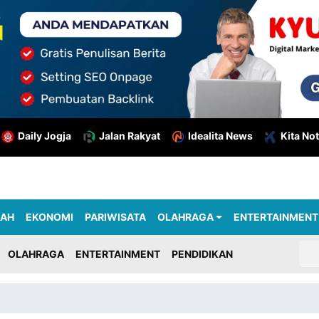
Daily Jogja
Jalan Rakyat
Idealita News
Kita Not
RAH
EKONOMI
PARIWISATA
OLAHRAGA
ENTERTAINMENT
OLAHRAGA
ENTERTAINMENT
PENDIDIKAN