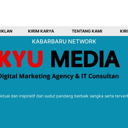
 IKLAN
KIRIM KARYA
TENTANG KAMI
KIR
KABARBARU NETWORK
tual dan inspiratif dari sudut pandang berbaik sangka serta terveri