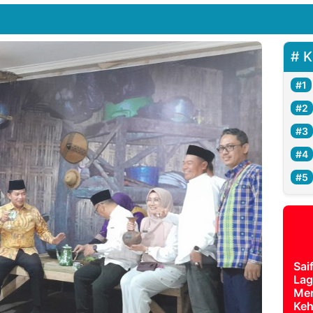
K
Sai
Lag
Mer
Keh