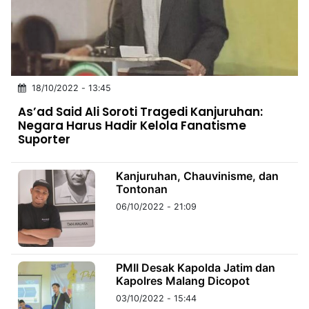
MULTIMEDIA
INDONESIA
Partner
18/10/2022 - 13:45
Insight
Suara
Lens
Daily
Jalan
Idealita
Kita
Dinamikapost.com
Radar
Seedbacklink
As’ad Said Ali Soroti Tragedi Kanjuruhan:
NTB
Time
IDN
Jogja
Rakyat
News
Notice
Baru
Negara Harus Hadir Kelola Fanatisme
Suporter
Follow
Kabarbaru
Kanjuruhan, Chauvinisme, dan
Tontonan
06/10/2022 - 21:09
PMII Desak Kapolda Jatim dan
Kapolres Malang Dicopot
03/10/2022 - 15:44