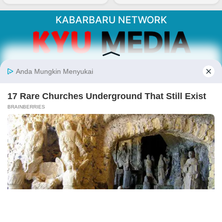
KABARBARU NETWORK
About Our Kabarbaru.co
Kabarbaru.co menyajikan berita aktual dan
inspiratif dari sudut pandang berbaik sangka
serta terverifikasi dari sumber yang tepat.
Follow Kabarbaru
Kabarbaru.co