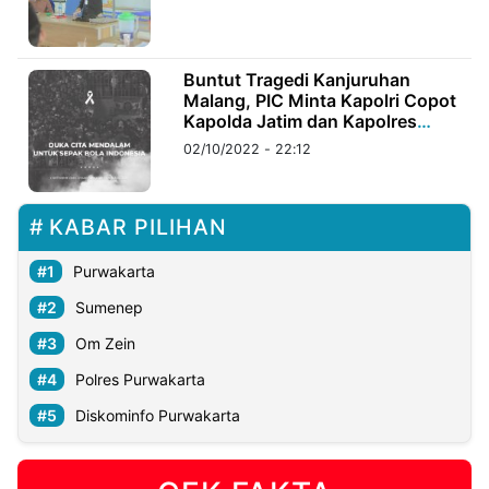
©
Kabarbaru.co
Buntut Tragedi Kanjuruhan
-
2026
Malang, PIC Minta Kapolri Copot
Kapolda Jatim dan Kapolres
Malang
02/10/2022 - 22:12
PT.
Kabarbaru
Media
Holding
KABAR PILIHAN
Purwakarta
Sumenep
Om Zein
Polres Purwakarta
Diskominfo Purwakarta