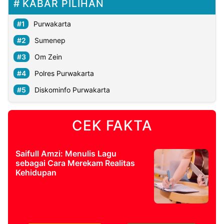
KABAR PILIHAN
Purwakarta
Sumenep
Om Zein
Polres Purwakarta
Diskominfo Purwakarta
CEK FAKTA
Saifull Amzi: Menulis Lagu
sebagai Cara Merekam Realitas
Kehidupan