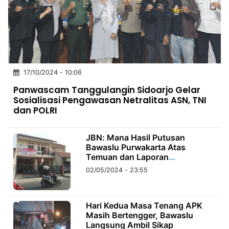
MULTIMEDIA
INDONESIA
Partner
Insight
Suara
Lens
Daily
Jalan
Idealita
Kita
Radar
Seedbacklink
17/10/2024 - 10:06
NTB
Time
IDN
Jogja
Rakyat
News
Notice
Baru
Panwascam Tanggulangin Sidoarjo Gelar
Sosialisasi Pengawasan Netralitas ASN, TNI
dan POLRI
Follow
Kabarbaru
JBN: Mana Hasil Putusan
Bawaslu Purwakarta Atas
Temuan dan Laporan
Penindakan Pelanggaran Pemilu
02/05/2024 - 23:55
2024
Hari Kedua Masa Tenang APK
Masih Bertengger, Bawaslu
Langsung Ambil Sikap