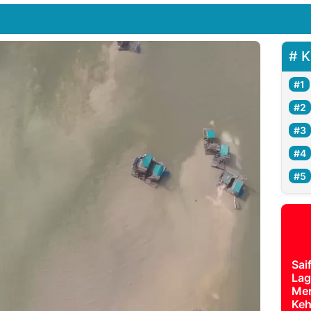
K
Sai
Lag
Mer
Keh