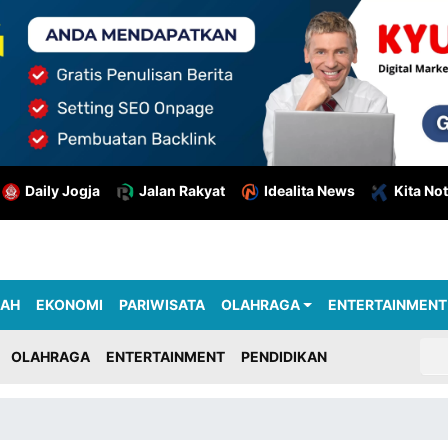
Daily Jogja
Jalan Rakyat
Idealita News
Kita Not
RAH
EKONOMI
PARIWISATA
OLAHRAGA
ENTERTAINMENT
OLAHRAGA
ENTERTAINMENT
PENDIDIKAN