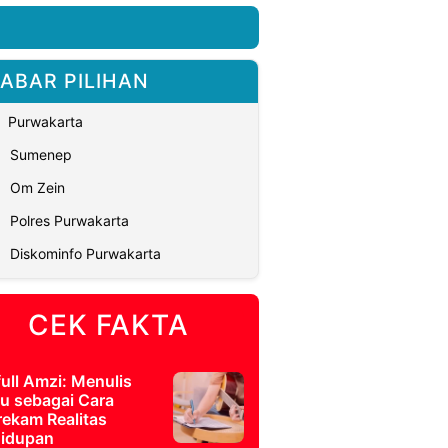
ABAR PILIHAN
Purwakarta
Sumenep
Om Zein
Polres Purwakarta
Diskominfo Purwakarta
CEK FAKTA
full Amzi: Menulis
u sebagai Cara
ekam Realitas
idupan