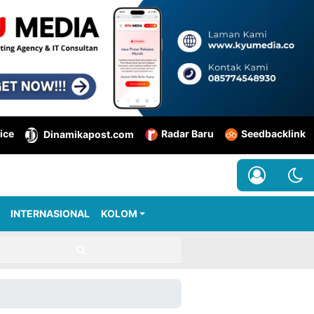
ice
Radar Baru
Seedbacklink
Dinamikapost.com
INTERNASIONAL
KOLOM