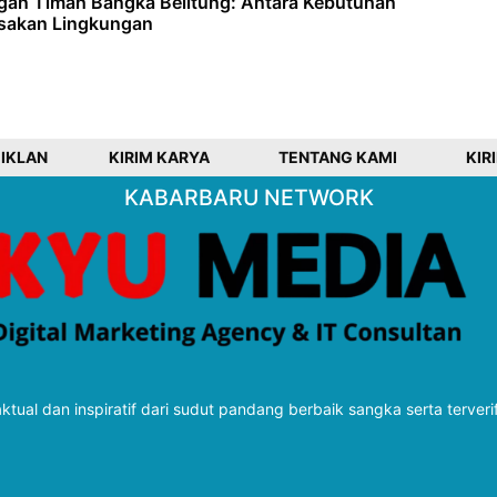
gan Timah Bangka Belitung: Antara Kebutuhan
sakan Lingkungan
 IKLAN
KIRIM KARYA
TENTANG KAMI
KIR
KABARBARU NETWORK
tual dan inspiratif dari sudut pandang berbaik sangka serta terveri