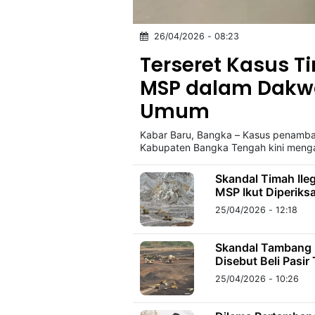
26/04/2026 - 08:23
©
Kabarbaru.co
Terseret Kasus Ti
-
2026
MSP dalam Dakw
Umum
PT.
Kabarbaru
Media
Kabar Baru, Bangka – Kasus penamban
Holding
Kabupaten Bangka Tengah kini meng
Skandal Timah Ileg
MSP Ikut Diperiks
25/04/2026 - 12:18
Skandal Tambang 
Disebut Beli Pasir 
25/04/2026 - 10:26