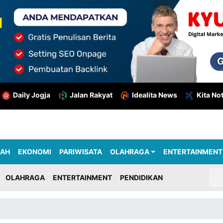
Daily Jogja
Jalan Rakyat
Idealita News
Kita No
RAH
EKONOMI
PARIWISATA
OLAHRAGA
ENTERTAINMENT
OLAHRAGA
ENTERTAINMENT
PENDIDIKAN