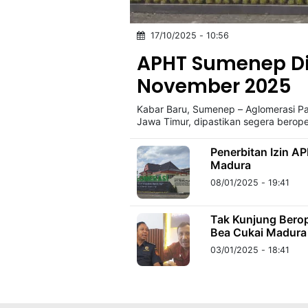
17/10/2025 - 10:56
©
Kabarbaru.co
APHT Sumenep Di
-
2026
November 2025
Kabar Baru, Sumenep – Aglomerasi P
PT.
Kabarbaru
Jawa Timur, dipastikan segera berope
Media
Holding
Penerbitan Izin A
Madura
08/01/2025 - 19:41
Tak Kunjung Bero
Bea Cukai Madura
03/01/2025 - 18:41