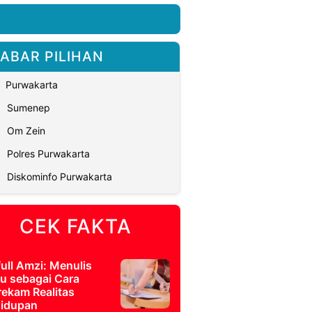
ABAR PILIHAN
Purwakarta
Sumenep
Om Zein
Polres Purwakarta
Diskominfo Purwakarta
CEK FAKTA
full Amzi: Menulis
u sebagai Cara
ekam Realitas
idupan