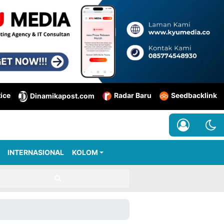
tice
Radar Baru
Seedbacklink
Dinamikapost.com
INTERNASIONAL
KOLOM