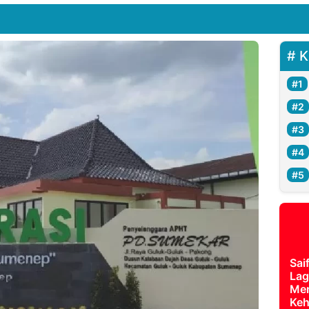
K
Sai
Lag
Mer
Keh