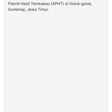
Pabrik Hasil Tembakau (APHT) di Guluk-guluk,
Sumenep, Jawa Timur.
©
Kabarbaru.co
-
2026
PT.
Kabarbaru
Media
Holding