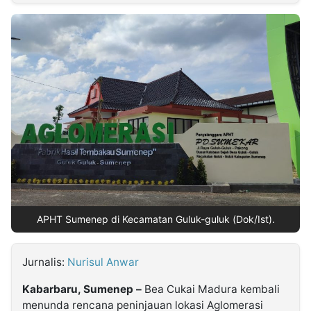
MULTIMEDIA
INDONESIA
Partner
Insight
Suara
Lens
Daily
Jalan
Idealita
Kita
Dinamikapost.com
Radar
Seedbacklink
NTB
Time
IDN
Jogja
Rakyat
News
Notice
Baru
Follow
Kabarbaru
APHT Sumenep di Kecamatan Guluk-guluk (Dok/Ist).
Jurnalis:
Nurisul Anwar
Kabarbaru, Sumenep –
Bea Cukai Madura kembali
menunda rencana peninjauan lokasi Aglomerasi