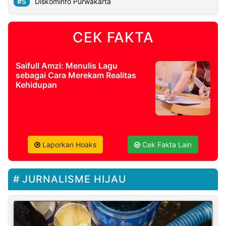
Diskominfo Purwakarta
CEK FAKTA
Saifull Amzi: Menulis Lagu
sebagai Cara Merekam Realitas
Kehidupan
Laporkan Hoaks
Cek Fakta Lain
JURNALISME HIJAU