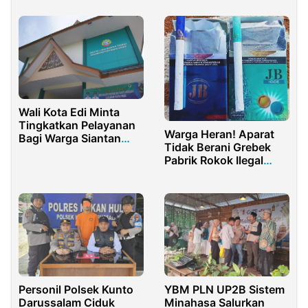
Akurat
Wali Kota Edi Minta
Tingkatkan Pelayanan
Warga Heran! Aparat
Bagi Warga Siantan
Tidak Berani Grebek
Tengah
Pabrik Rokok Ilegal
Merek JB di
Gondanglegi
Personil Polsek Kunto
YBM PLN UP2B Sistem
Darussalam Ciduk
Minahasa Salurkan