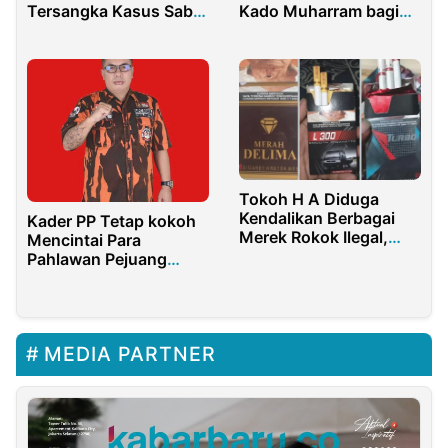
Tersangka Kasus Sabu
Kado Muharram bagi
Di Kelurahan Kota Lama
45 Anak Yatim dan
Dhuafa Tomohon
Tokoh H A Diduga
Kendalikan Berbagai
Kader PP Tetap kokoh
Merek Rokok Ilegal,
Mencintai Para
KPK Didesak Usut
Pahlawan Pejuang
Tuntas
Kemerdekaan
MEDIA PARTNER