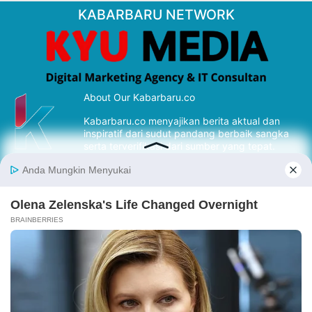
KABARBARU NETWORK
About Our Kabarbaru.co
Kabarbaru.co menyajikan berita aktual dan
inspiratif dari sudut pandang berbaik sangka
serta terverifikasi dari sumber yang tepat.
Follow Kabarbaru
Kabarbaru.co
Copyright © 2026. All rights reserved