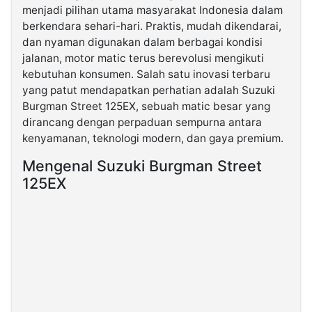
menjadi pilihan utama masyarakat Indonesia dalam
berkendara sehari-hari. Praktis, mudah dikendarai,
©
dan nyaman digunakan dalam berbagai kondisi
Kabarbaru.co
-
jalanan, motor matic terus berevolusi mengikuti
2026
kebutuhan konsumen. Salah satu inovasi terbaru
yang patut mendapatkan perhatian adalah Suzuki
PT.
Burgman Street 125EX, sebuah matic besar yang
Kabarbaru
Media
dirancang dengan perpaduan sempurna antara
Holding
kenyamanan, teknologi modern, dan gaya premium.
Mengenal Suzuki Burgman Street
125EX