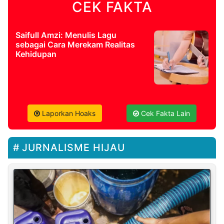
CEK FAKTA
Saifull Amzi: Menulis Lagu
sebagai Cara Merekam Realitas
Kehidupan
Laporkan Hoaks
Cek Fakta Lain
JURNALISME HIJAU