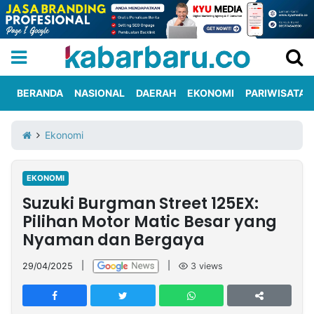
BERANDA
NASIONAL
DAERAH
EKONOMI
PARIWISATA
Informasi
KabarbaruTV
Kirim
Tentang
Ekonomi
Iklan
Berita
Kami
EKONOMI
Berita
Suzuki Burgman Street 125EX:
Nasional
International
Olahraga
Entertainment
Daerah
Pariwisata
Kuliner
Kolom
Pilihan Motor Matic Besar yang
Nyaman dan Bergaya
Network
29/04/2025
|
|
3
views
PT
TREETAN