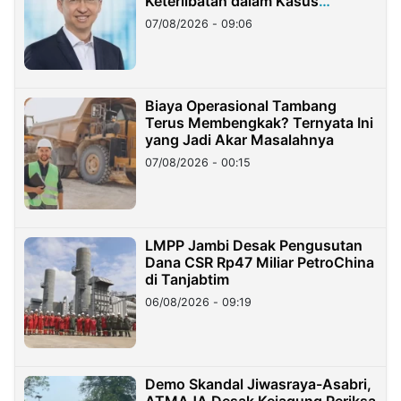
Keterlibatan dalam Kasus
Hilangnya Dana Nasabah Rp2,58
07/08/2026 - 09:06
Miliar
Biaya Operasional Tambang
Terus Membengkak? Ternyata Ini
yang Jadi Akar Masalahnya
07/08/2026 - 00:15
LMPP Jambi Desak Pengusutan
Dana CSR Rp47 Miliar PetroChina
di Tanjabtim
06/08/2026 - 09:19
Demo Skandal Jiwasraya-Asabri,