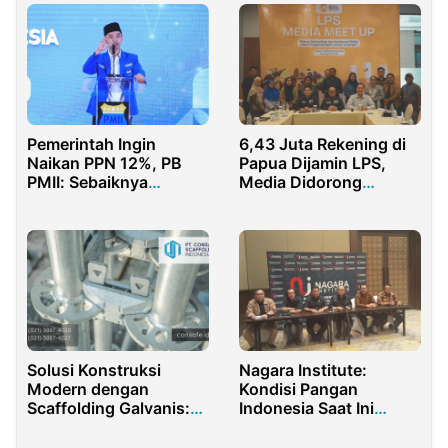
Pemerintah Ingin
6,43 Juta Rekening di
Naikan PPN 12%, PB
Papua Dijamin LPS,
PMII: Sebaiknya
Media Didorong
Dibatalkan!
Tingkatkan Literasi
Keuangan
Solusi Konstruksi
Nagara Institute:
Modern dengan
Kondisi Pangan
Scaffolding Galvanis:
Indonesia Saat Ini
Investasi Efektif dan
Sangat
Efisien untuk Proyek
Memprihatinkan