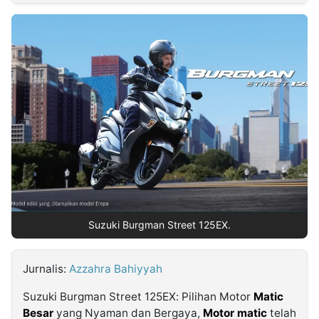
MULTIMEDIA
INDONESIA
Partner
Insight
Suara
Lens
Daily
Jalan
Idealita
Kita
Dinamikapost.com
Radar
Seedbacklink
NTB
Time
IDN
Jogja
Rakyat
News
Notice
Baru
Follow
Kabarbaru
Suzuki Burgman Street 125EX.
Jurnalis:
Azzahra Bahiyyah
Suzuki Burgman Street 125EX: Pilihan Motor
Matic
Besar
yang Nyaman dan Bergaya,
Motor matic
telah