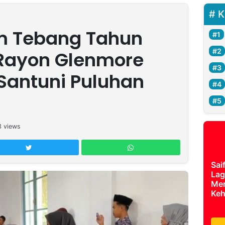
K
m Tebang Tahun
 Rayon Glenmore
Santuni Puluhan
3
views
Sai
Lag
Mer
Keh