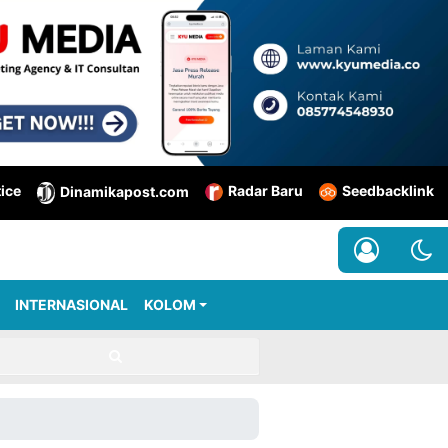
tice
Radar Baru
Seedbacklink
Dinamikapost.com
INTERNASIONAL
KOLOM