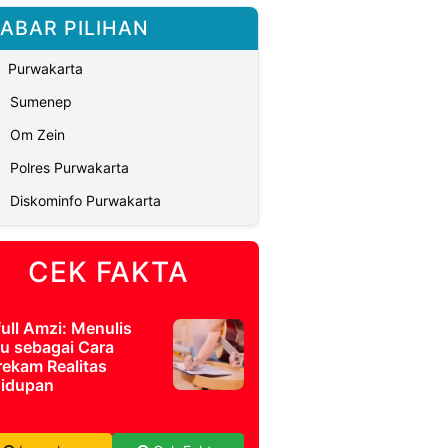
ABAR PILIHAN
Purwakarta
Sumenep
Om Zein
Polres Purwakarta
Diskominfo Purwakarta
CEK FAKTA
full Amzi: Menulis
u sebagai Cara
ekam Realitas
idupan