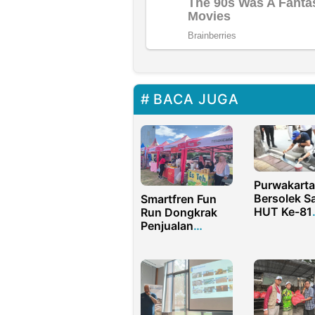
BACA JUGA
Purwakarta
Bersolek S
Smartfren Fun
HUT Ke-81
Run Dongkrak
Kemerdekaa
Penjualan
Om Zein Tu
UMKM
Langsung 
Gorontalo
Trotoar