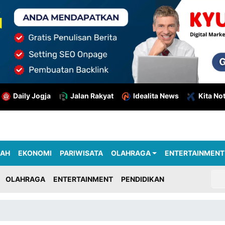
Daily Jogja
Jalan Rakyat
Idealita News
Kita No
RAH
EKONOMI
PARIWISATA
OLAHRAGA
ENTERTAINMENT
OLAHRAGA
ENTERTAINMENT
PENDIDIKAN