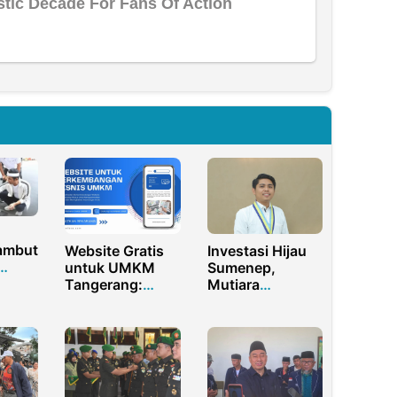
ambut
Website Gratis
Investasi Hijau
untuk UMKM
Sumenep,
n RI,
Tangerang:
Mutiara
run
Dukung
Pembangunan
Cat
Digitalisasi Lokal
Berkelanjutan