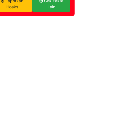
Laporkan
Cek Fakta
Hoaks
Lain