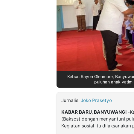
©
Kabarbaru.co
-
2026
PT.
Kabarbaru
Media
Holding
Kebun Rayon Glenmore, Banyuwan
puluhan anak yatim 
Jurnalis:
Joko Prasetyo
KABAR BARU, BANYUWANGI
-Ke
(Baksos) dengan menyantuni pulu
Kegiatan sosial itu dilaksanakan 