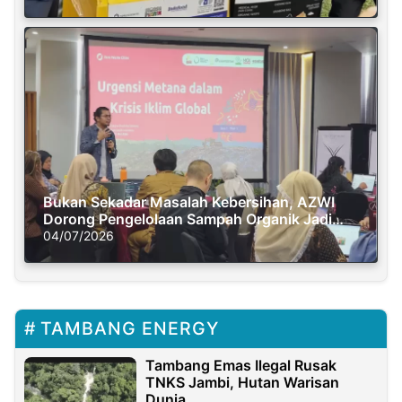
Bukan Sekadar Masalah Kebersihan, AZWI
Dorong Pengelolaan Sampah Organik Jadi
Solusi Krisis Iklim
04/07/2026
TAMBANG ENERGY
Tambang Emas Ilegal Rusak
TNKS Jambi, Hutan Warisan
Dunia