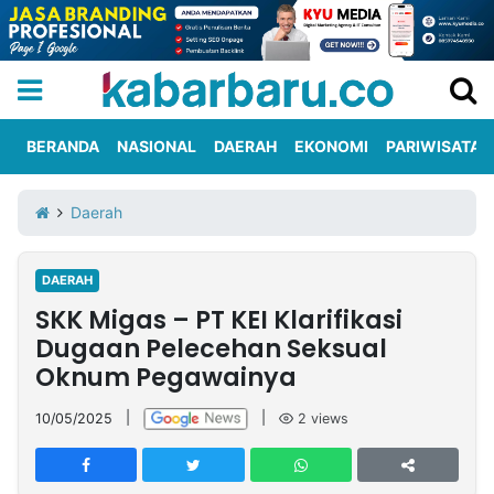
BERANDA
NASIONAL
DAERAH
EKONOMI
PARIWISATA
Informasi
KabarbaruTV
Kirim
Tentang
Daerah
Iklan
Berita
Kami
DAERAH
Berita
SKK Migas – PT KEI Klarifikasi
Nasional
International
Olahraga
Entertainment
Daerah
Pariwisata
Kuliner
Kolom
Dugaan Pelecehan Seksual
Oknum Pegawainya
Network
10/05/2025
|
|
2
views
PT
TREETAN