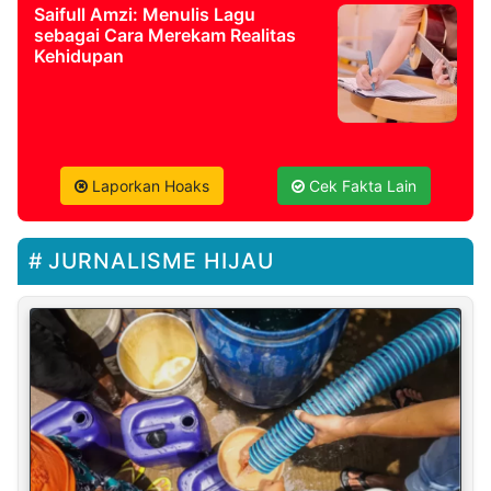
Saifull Amzi: Menulis Lagu
sebagai Cara Merekam Realitas
Kehidupan
Laporkan Hoaks
Cek Fakta Lain
JURNALISME HIJAU