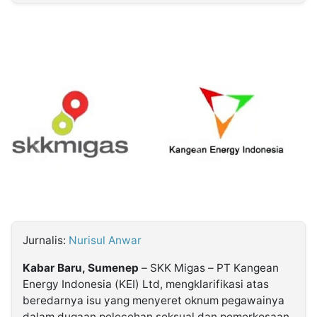
MULTIMEDIA
INDONESIA
Partner
Insight
Suara
Lens
Daily
Jalan
Idealita
Kita
Dinamikapost.com
Radar
Seedbacklink
NTB
Time
IDN
Jogja
Rakyat
News
Notice
Baru
Follow
Kabarbaru
Jurnalis:
Nurisul Anwar
Kabar Baru, Sumenep
– SKK Migas – PT Kangean
Energy Indonesia (KEI) Ltd, mengklarifikasi atas
beredarnya isu yang menyeret oknum pegawainya
dalam dugaan pelecehan seksual dan pemerkosaan.