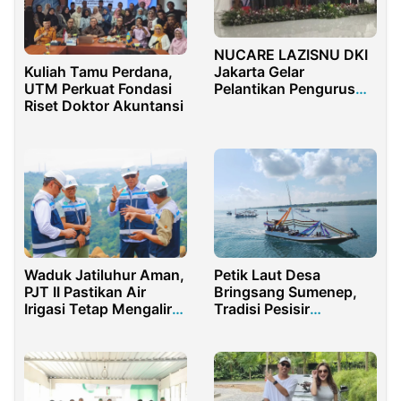
NUCARE LAZISNU DKI
Kuliah Tamu Perdana,
Jakarta Gelar
UTM Perkuat Fondasi
Pelantikan Pengurus
Riset Doktor Akuntansi
dan Gerakan Orang Tua
Asuh
Waduk Jatiluhur Aman,
Petik Laut Desa
PJT II Pastikan Air
Bringsang Sumenep,
Irigasi Tetap Mengalir
Tradisi Pesisir
untuk Petani
Hidupkan Harmoni Laut