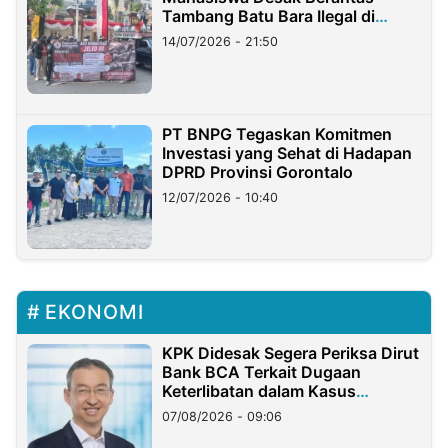
Tambang Batu Bara Ilegal di
Lampung
14/07/2026 - 21:50
PT BNPG Tegaskan Komitmen
Investasi yang Sehat di Hadapan
DPRD Provinsi Gorontalo
12/07/2026 - 10:40
EKONOMI
KPK Didesak Segera Periksa Dirut
Bank BCA Terkait Dugaan
Keterlibatan dalam Kasus
Hilangnya Dana Nasabah Rp2,58
07/08/2026 - 09:06
Miliar