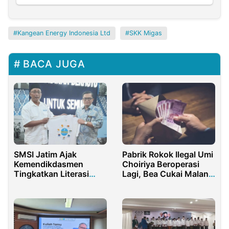
Kangean Energy Indonesia Ltd
SKK Migas
BACA JUGA
SMSI Jatim Ajak
Pabrik Rokok Ilegal Umi
Kemendikdasmen
Choiriya Beroperasi
Tingkatkan Literasi
Lagi, Bea Cukai Malang
Guru & Siswa
Diduga Terima Suap