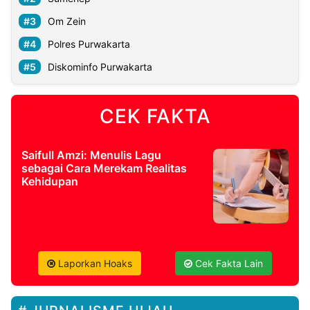
Om Zein
Polres Purwakarta
Diskominfo Purwakarta
CEK FAKTA
Saifull Amzi: Menulis Lagu
sebagai Cara Merekam Realitas
Kehidupan
Laporkan Hoaks
Cek Fakta Lain