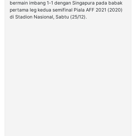
bermain imbang 1-1 dengan Singapura pada babak
pertama leg kedua semifinal Piala AFF 2021 (2020)
©
di Stadion Nasional, Sabtu (25/12).
Kabarbaru.co
-
2026
PT.
Kabarbaru
Media
Holding