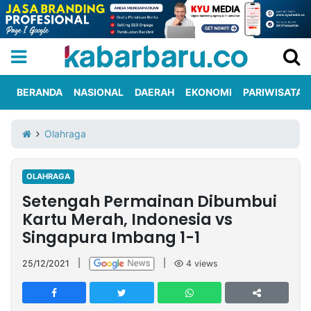
BERANDA
NASIONAL
DAERAH
EKONOMI
PARIWISATA
Informasi
KabarbaruTV
Kirim
Tentang
Olahraga
Iklan
Berita
Kami
OLAHRAGA
Berita
Setengah Permainan Dibumbui
Nasional
International
Olahraga
Entertainment
Daerah
Pariwisata
Kuliner
Kolom
Kartu Merah, Indonesia vs
Singapura Imbang 1-1
Network
25/12/2021
|
|
4
views
PT
TREETAN