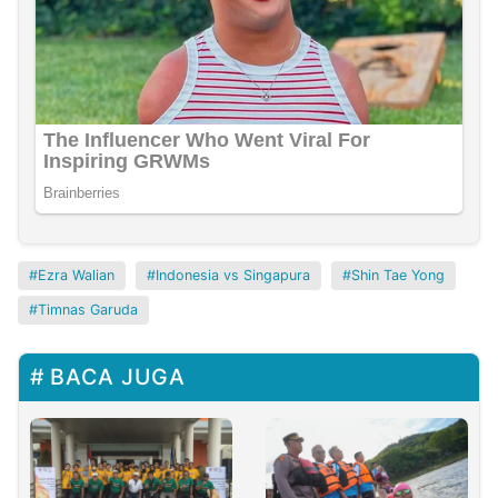
Ezra Walian
Indonesia vs Singapura
Shin Tae Yong
Timnas Garuda
BACA JUGA