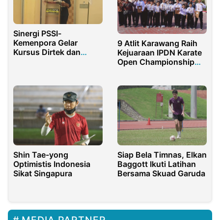
Sinergi PSSI-
Kemenpora Gelar
9 Atlit Karawang Raih
Kursus Dirtek dan
Kejuaraan IPDN Karate
Instruktur Lisensi D
Open Championship
2023, Kapolres
Karawang Berikan
Penghargaan
Shin Tae-yong
Siap Bela Timnas, Elkan
Optimistis Indonesia
Baggott Ikuti Latihan
Sikat Singapura
Bersama Skuad Garuda
MEDIA PARTNER