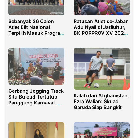
Ratusan Atlet se-Jabar
Sebanyak 26 Calon
Adu Nyali di Jatiluhur,
Atlet Elit Nasional
BK PORPROV XV 2026
Terpilih Masuk Program
OWS Bergulir di
Pembinaan DBON di
Purwakarta
UNESA
Gerbang Jogging Track
Kalah dari Afghanistan,
Situ Buleud Tertutup
Ezra Walian: Skuad
Panggung Karnaval,
Garuda Siap Bangkit
Warga Purwakarta
Kecewa