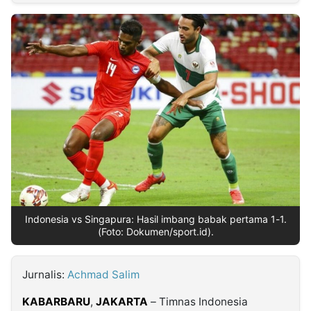
MULTIMEDIA
INDONESIA
Partner
Insight
Suara
Lens
Daily
Jalan
Idealita
Kita
Dinamikapost.com
Radar
Seedbacklink
NTB
Time
IDN
Jogja
Rakyat
News
Notice
Baru
Follow
Kabarbaru
Indonesia vs Singapura: Hasil imbang babak pertama 1-1.
(Foto: Dokumen/sport.id).
Jurnalis:
Achmad Salim
KABARBARU
,
JAKARTA
– Timnas Indonesia