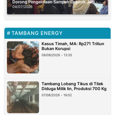
Dorong Pengelolaan Sampah Organik Jadi
Solusi Krisis Iklim
04/07/2026
TAMBANG ENERGY
Kasus Timah, MA: Rp271 Triliun
Bukan Korupsi
09/08/2026 - 13:35
Tambang Lobang Tikus di Tilek
Diduga Milik Iin, Produksi 700 Kg
07/08/2026 - 19:02