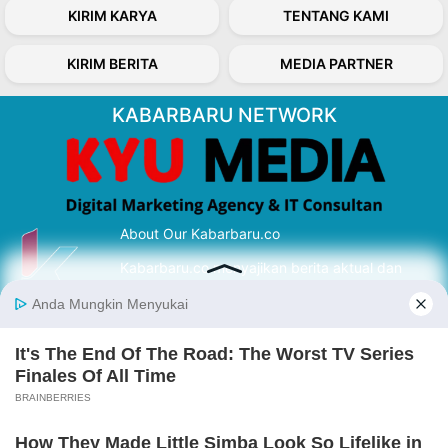
KIRIM KARYA
TENTANG KAMI
KIRIM BERITA
MEDIA PARTNER
KABARBARU NETWORK
About Our Kabarbaru.co
Kabarbaru.co menyajikan berita aktual dan
inspiratif dari sudut pandang berbaik sangka
serta terverifikasi dari sumber yang tepat.
Follow Kabarbaru