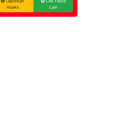
Laporkan
Cek Fakta
Hoaks
Lain