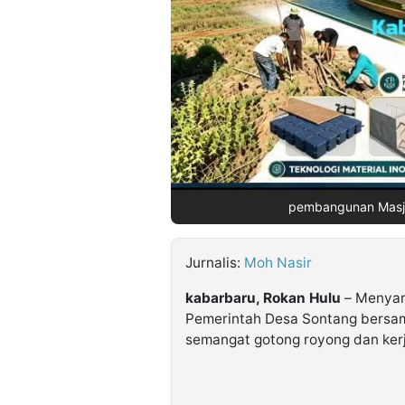
©
Kabarbaru.co
-
2026
PT.
Kabarbaru
Media
Holding
pembangunan Masj
Jurnalis:
Moh Nasir
kabarbaru, Rokan Hulu
– Menyam
Pemerintah Desa Sontang bersa
semangat gotong royong dan kerj