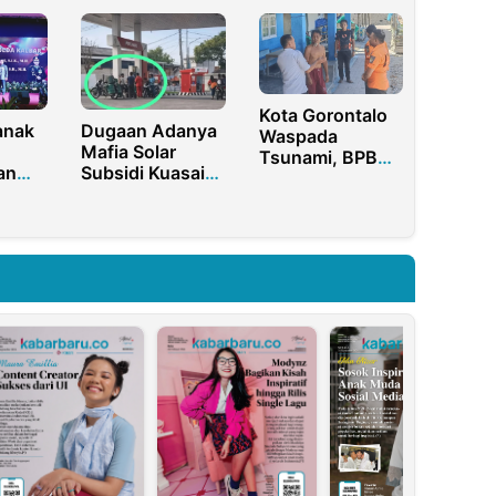
erus
Tanggilingo
Kota Gorontalo
anak
Dugaan Adanya
Waspada
Mafia Solar
Tsunami, BPBD
an
Subsidi Kuasai
Imbau Warga
SPBU Jatirogo
Tenang
Tuban