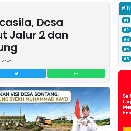
K
asila, Desa
t Jalur 2 dan
ung
7
views
Sai
Lag
Mer
Keh