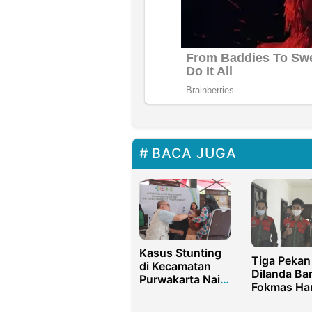
BACA JUGA
Kasus Stunting
Tiga Pekan
di Kecamatan
Dilanda Ban
Purwakarta Naik
Fokmas Ha
27 Persen,
Bantuan
Pemeriksaan