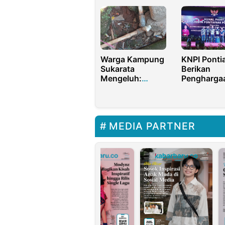
Sekadau T
Balita Diperketat
Diawasi
Warga Kampung
KNPI Ponti
Sukarata
Berikan
Mengeluh:
Pengharga
Pemutusan
Kepada
Saluran Air
Kapolresta
Bersih Dinilai
Tidak Adil
MEDIA PARTNER