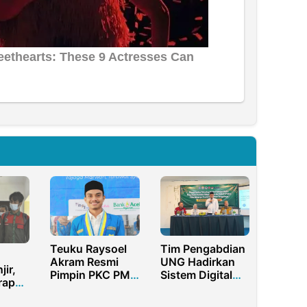
Teuku Raysoel
‎Tim Pengabdian
Akram Resmi
UNG Hadirkan
jir,
Pimpin PKC PMII
Sistem Digital
rap
Aceh Periode
untuk Dukung
2025-2027
PHBS di Desa