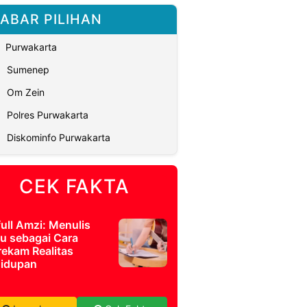
ABAR PILIHAN
Purwakarta
Sumenep
Om Zein
Polres Purwakarta
Diskominfo Purwakarta
CEK FAKTA
full Amzi: Menulis
u sebagai Cara
ekam Realitas
idupan