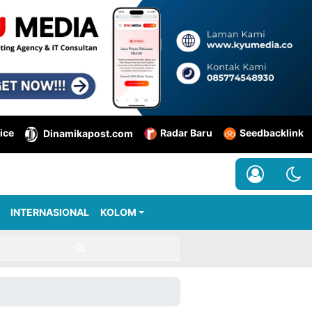
ice
Radar Baru
Seedbacklink
Dinamikapost.com
INTERNASIONAL
KOLOM