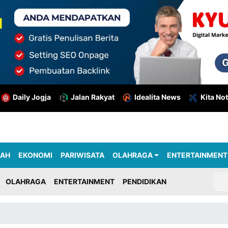
Daily Jogja
Jalan Rakyat
Idealita News
Kita Not
RAH
EKONOMI
PARIWISATA
OLAHRAGA
ENTERTAINMENT
OLAHRAGA
ENTERTAINMENT
PENDIDIKAN