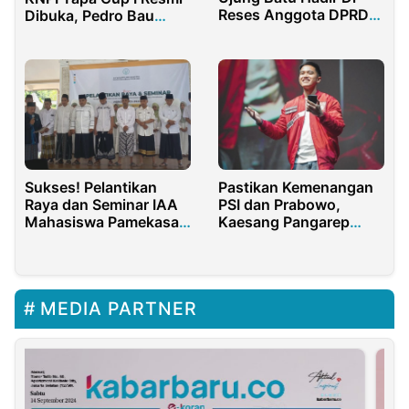
Reses Anggota DPRD
Dibuka, Pedro Bau
Rohul
Serukan Sportivitas
Sukses! Pelantikan
Pastikan Kemenangan
Raya dan Seminar IAA
PSI dan Prabowo,
Mahasiswa Pamekasan
Kaesang Pangarep
2023-2024
Kunjungi Banten
MEDIA PARTNER