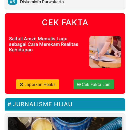
Diskominfo Purwakarta
CEK FAKTA
Saifull Amzi: Menulis Lagu
sebagai Cara Merekam Realitas
Kehidupan
Laporkan Hoaks
Cek Fakta Lain
JURNALISME HIJAU