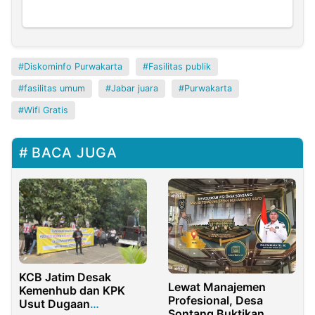
Diskominfo Purwakarta
Fasilitas publik
fasilitas umum
Jabar juara
Purwakarta
Wifi Gratis
BACA JUGA
KCB Jatim Desak
Lewat Manajemen
Kemenhub dan KPK
Profesional, Desa
Usut Dugaan
Sontang Buktikan