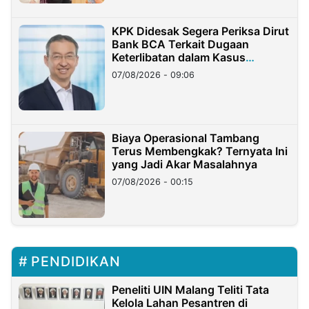
KPK Didesak Segera Periksa Dirut
Bank BCA Terkait Dugaan
Keterlibatan dalam Kasus
Hilangnya Dana Nasabah Rp2,58
07/08/2026 - 09:06
Miliar
Biaya Operasional Tambang
Terus Membengkak? Ternyata Ini
yang Jadi Akar Masalahnya
07/08/2026 - 00:15
PENDIDIKAN
Peneliti UIN Malang Teliti Tata
Kelola Lahan Pesantren di