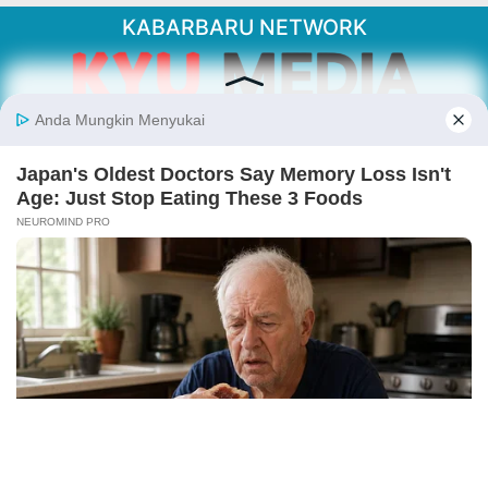
KABARBARU NETWORK
About Our Kabarbaru.co
Kabarbaru.co menyajikan berita aktual dan
inspiratif dari sudut pandang berbaik sangka
serta terverifikasi dari sumber yang tepat.
Follow Kabarbaru
Kabarbaru.co
Copyright © 2026. All rights reserved