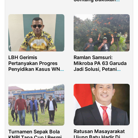
Gratifikasi Penerbitan
Mampu Bangun
SRUT di Jatim
Infrastruktur Megah
LBH Gerimis
Ramlan Samsuri:
Pertanyakan Progres
Mikroba PA 63 Garuda
Penyidikan Kasus WNA
Jadi Solusi, Petani
di Imigrasi Papua Barat
Rambutan Sumringah
Bisa Dua Kali Panen
Dalam Setahun
Ratusan Masayarakat
Turnamen Sepak Bola
Ujung Batu Hadir Di
KNPI Tapa Cup I Resmi