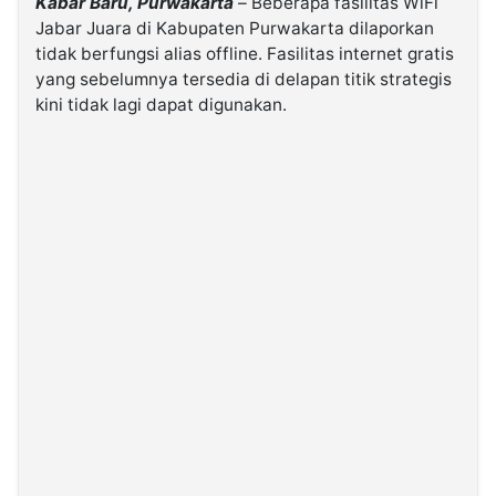
Kabar Baru, Purwakarta
– Beberapa fasilitas WiFi
Jabar Juara di Kabupaten Purwakarta dilaporkan
tidak berfungsi alias offline. Fasilitas internet gratis
©
Kabarbaru.co
yang sebelumnya tersedia di delapan titik strategis
-
2026
kini tidak lagi dapat digunakan.
PT.
Kabarbaru
Media
Holding