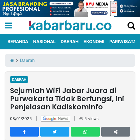
BERANDA
NASIONAL
DAERAH
EKONOMI
PARIWISATA
Informasi
KabarbaruTV
Kirim
Tentang
Daerah
Iklan
Berita
Kami
DAERAH
Berita
Sejumlah WiFi Jabar Juara di
Nasional
International
Olahraga
Entertainment
Daerah
Pariwisata
Kuliner
Kolom
Purwakarta Tidak Berfungsi, Ini
Penjelasan Kadiskominfo
Network
08/01/2025
|
|
5
views
PT
TREETAN