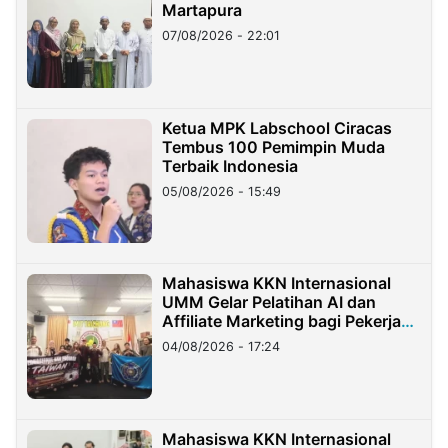
Martapura
07/08/2026 - 22:01
Ketua MPK Labschool Ciracas
Tembus 100 Pemimpin Muda
Terbaik Indonesia
05/08/2026 - 15:49
Mahasiswa KKN Internasional
UMM Gelar Pelatihan AI dan
Affiliate Marketing bagi Pekerja
Migran Indonesia di Taiwan
04/08/2026 - 17:24
Mahasiswa KKN Internasional