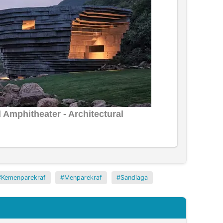
Kemenparekraf
Menparekraf
Sandiaga