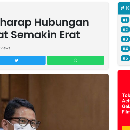
K
rharap Hubungan
at Semakin Erat
views
Tol
Ach
Gel
Fil