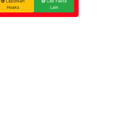
Laporkan
Cek Fakta
Hoaks
Lain