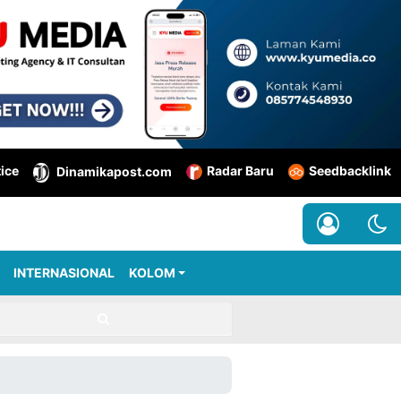
tice
Radar Baru
Seedbacklink
Dinamikapost.com
INTERNASIONAL
KOLOM