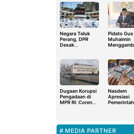
Negara Teluk
Pidato Gus
Perang, DPR
Muhaimin
Desak
Menggamb
Pemerintah
Kenyataan R
Indonesia Tunda
Masyaraka
Haji 2026
Dugaan Korupsi
Nasdem
Pengadaan di
Apresiasi
MPR RI: Coreng
Pemerintah
Reputasi
Naikan Cuk
Sebagai
Rokok
Lembaga Negara
MEDIA PARTNER