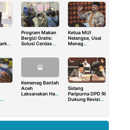
Program Makan
Ketua MUI
Bergizi Gratis:
Nelangsa, Usai
arkan
Solusi Cerdas
Menag
iil di
Atasi Stunting
Sandingkan
t
dan Malnutrisi
Azan dengan
Anjing
Kemenag Bantah
Sidang
Aceh
Paripurna DPD RI
Laksanakan Haji
Dukung Revisi
Sendiri Tanpa
ai
UU Pemilu
Ikut Ketentuan
Kembali masuk
Pemerintah
Prolegnas 2022