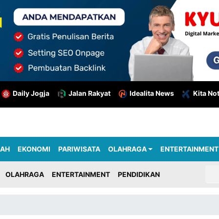
Daily Jogja
Jalan Rakyat
Idealita News
Kita No
RAH
EKONOMI
PARIWISATA
OLAHRAGA
ENTERTAINMENT
OLAHRAGA
ENTERTAINMENT
PENDIDIKAN