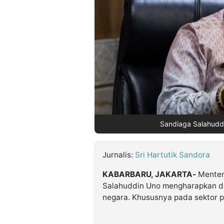
©
Kabarbaru.co
-
2026
PT.
Kabarbaru
Media
Holding
Sandiaga Salahudd
Jurnalis:
Sri Hartutik Sandora
KABARBARU, JAKARTA-
Menteri
Salahuddin Uno mengharapkan da
negara. Khususnya pada sektor pa