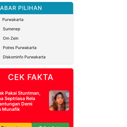
ABAR PILIHAN
Purwakarta
Sumenep
Om Zein
Polres Purwakarta
Diskominfo Purwakarta
CEK FAKTA
ak Pakai Stuntman,
a Septriasa Rela
antungan Demi
m Munafik