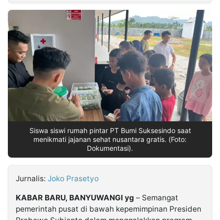
MULTIMEDIA
INDONESIA
Partner
Insight
Suara
Lens
Daily
Jalan
Idealita
Kita
Dinamikapost.com
Radar
Seedbacklink
NTB
Time
IDN
Jogja
Rakyat
News
Notice
Baru
Follow
Kabarbaru
Siswa siswi rumah pintar PT Bumi Suksesindo saat
menikmati jajanan sehat nusantara gratis. (Foto:
Dokumentasi).
Jurnalis:
Joko Prasetyo
KABAR BARU, BANYUWANGI yg
– Semangat
pemerintah pusat di bawah kepemimpinan Presiden