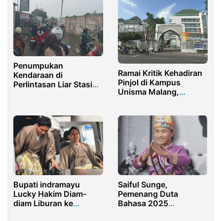
Penumpukan
Ramai Kritik Kehadiran
Kendaraan di
Pinjol di Kampus
Perlintasan Liar Stasiun
Unisma Malang,
Purwakarta
Warganet Khawatir
Mengganggu
Mahasiswa Terjebak
Pengguna Jalan
Utang
Lainnya
Bupati indramayu
Saiful Sunge,
Lucky Hakim Diam-
Pemenang Duta
diam Liburan ke
Bahasa 2025
Jepang, Dedi Mulyadi
Gaungkan Trigatra