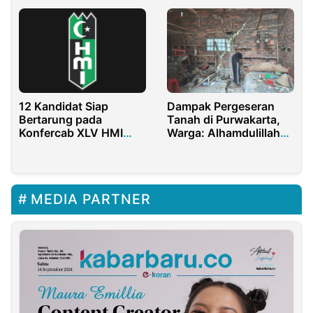
Sentil Lewat Medsos
12 Kandidat Siap
Dampak Pergeseran
Bertarung pada
Tanah di Purwakarta,
Konfercab XLV HMI
Warga: Alhamdulillah
Cabang Medan
Selamat, Tapi
Bagaimana Nasib
Kami?
MEDIA PARTNER