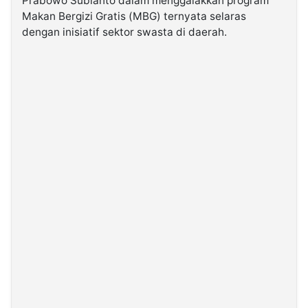
Prabowo Subianto dalam menggalakkan program
Makan Bergizi Gratis (MBG) ternyata selaras
dengan inisiatif sektor swasta di daerah.
©
Kabarbaru.co
-
2026
PT.
Kabarbaru
Media
Holding