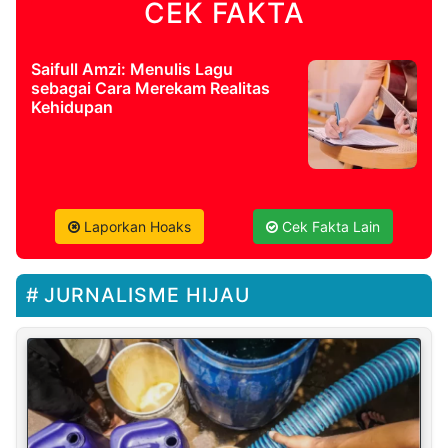
CEK FAKTA
Saifull Amzi: Menulis Lagu
sebagai Cara Merekam Realitas
Kehidupan
Laporkan Hoaks
Cek Fakta Lain
JURNALISME HIJAU