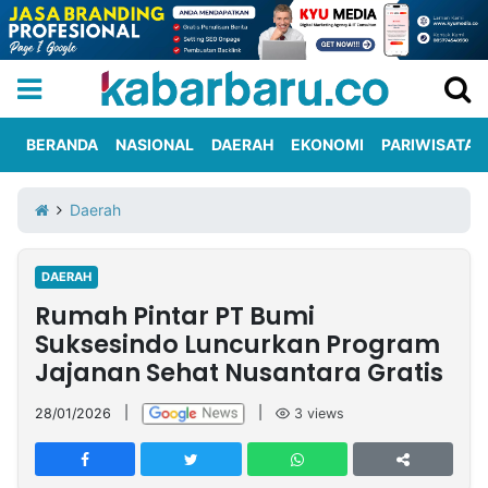
BERANDA
NASIONAL
DAERAH
EKONOMI
PARIWISATA
Informasi
KabarbaruTV
Kirim
Tentang
Daerah
Iklan
Berita
Kami
DAERAH
Berita
Rumah Pintar PT Bumi
Nasional
International
Olahraga
Entertainment
Daerah
Pariwisata
Kuliner
Kolom
Suksesindo Luncurkan Program
Jajanan Sehat Nusantara Gratis
Network
28/01/2026
|
|
3
views
PT
TREETAN