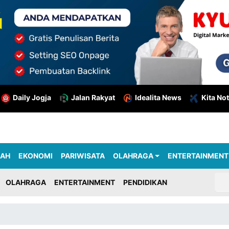
Daily Jogja
Jalan Rakyat
Idealita News
Kita Not
RAH
EKONOMI
PARIWISATA
OLAHRAGA
ENTERTAINMENT
OLAHRAGA
ENTERTAINMENT
PENDIDIKAN