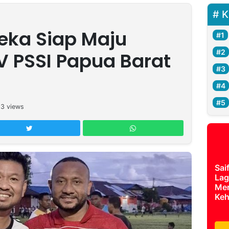
K
eka Siap Maju
 PSSI Papua Barat
13
views
Sai
Lag
Mer
Keh