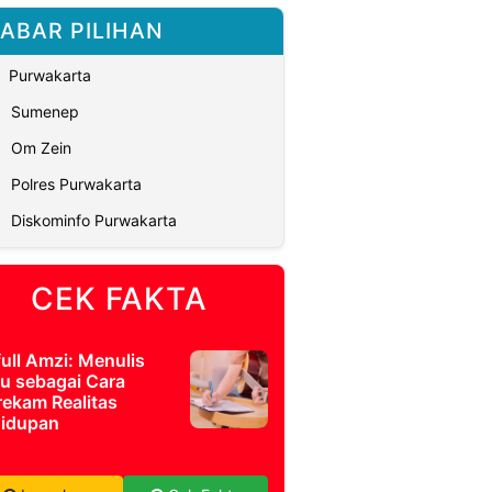
ABAR PILIHAN
Purwakarta
Sumenep
Om Zein
Polres Purwakarta
Diskominfo Purwakarta
CEK FAKTA
full Amzi: Menulis
u sebagai Cara
ekam Realitas
idupan