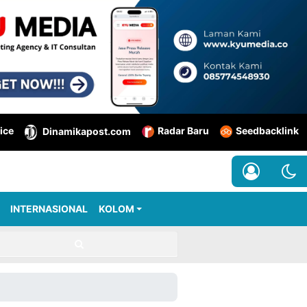
ice
Radar Baru
Seedbacklink
Dinamikapost.com
INTERNASIONAL
KOLOM