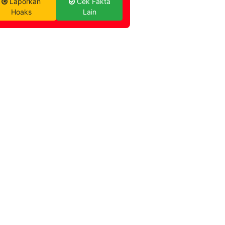
Laporkan
Cek Fakta
Hoaks
Lain