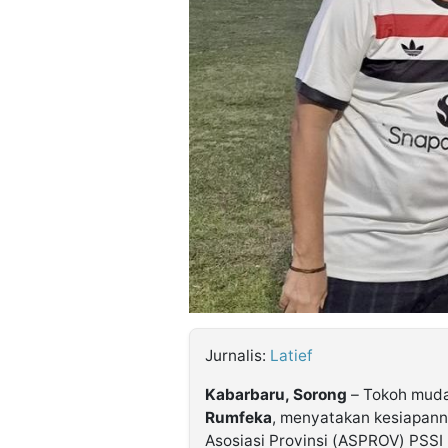
©
Kabarbaru.co
-
2026
PT.
Kabarbaru
Media
Holding
Jurnalis:
Latief
Kabarbaru, Sorong
– Tokoh muda
Rumfeka
, menyatakan kesiapann
Asosiasi Provinsi (ASPROV) PSSI