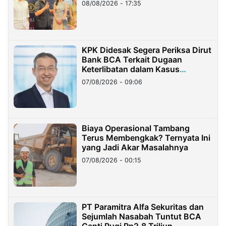
08/08/2026 - 17:35
KPK Didesak Segera Periksa Dirut
Bank BCA Terkait Dugaan
Keterlibatan dalam Kasus
Hilangnya Dana Nasabah Rp2,58
07/08/2026 - 09:06
Miliar
Biaya Operasional Tambang
Terus Membengkak? Ternyata Ini
yang Jadi Akar Masalahnya
07/08/2026 - 00:15
PT Paramitra Alfa Sekuritas dan
Sejumlah Nasabah Tuntut BCA
Ganti Rugi Rp2,8 Triliun