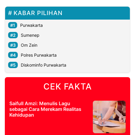
KABAR PILIHAN
Purwakarta
Sumenep
Om Zein
Polres Purwakarta
Diskominfo Purwakarta
CEK FAKTA
Saifull Amzi: Menulis Lagu
sebagai Cara Merekam Realitas
Kehidupan