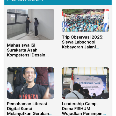
Trip Observasi 2025:
Siswa Labschool
Mahasiswa ISI
Kebayoran Jalani
Surakarta Asah
Pembelajaran Nyata di
Kompetensi Desain
Purwakarta
Interior Lewat Program
Magang
Pemahaman Literasi
Leadership Camp,
Digital Kunci
Dema FISHUM
Melanjutkan Gerakan
Wujudkan Pemimpin