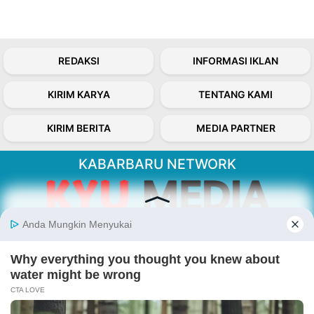
REDAKSI
INFORMASI IKLAN
KIRIM KARYA
TENTANG KAMI
KIRIM BERITA
MEDIA PARTNER
KABARBARU NETWORK
About Our Kabarbaru.co
Kabarbaru.co menyajikan berita aktual dan
inspiratif dari sudut pandang berbaik sangka
serta terverifikasi dari sumber yang tepat.