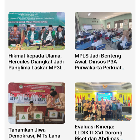
Merdeka Belajar
Berkompeten dan
Berintegritas
Hikmat kepada Ulama,
MPLS Jadi Benteng
Hercules Diangkat Jadi
Awal, Dinsos P3A
Panglima Laskar MP3I
Purwakarta Perkuat
Banten
Edukasi Anti Bullying
dan NAPZA
Evaluasi Kinerja:
Tanamkan Jiwa
LLDIKTI XVI Dorong
Demokrasi, MTs Lana
Riset dan Abdimas