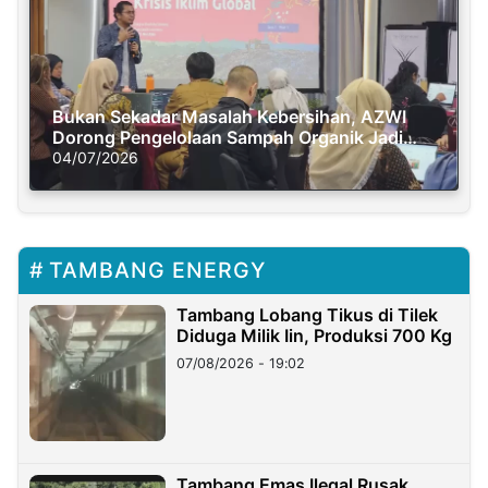
Bukan Sekadar Masalah Kebersihan, AZWI
Dorong Pengelolaan Sampah Organik Jadi
Solusi Krisis Iklim
04/07/2026
TAMBANG ENERGY
Tambang Lobang Tikus di Tilek
Diduga Milik Iin, Produksi 700 Kg
07/08/2026 - 19:02
Tambang Emas Ilegal Rusak