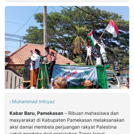
MULTIMEDIA
INDONESIA
Partner
Insight
Suara
Lens
Daily
Jalan
Idealita
Kita
Dinamikapost.com
Radar
Seedbacklink
NTB
Time
IDN
Jogja
Rakyat
News
Notice
Baru
Follow
Kabarbaru
:
Muhammad Imtiyaz
Kabar Baru, Pamekasan
– Ribuan mahasiswa dan
masyarakat di Kabupaten Pamekasan melaksanakan
aksi damai membela perjuangan rakyat Palestina
untuk merdeka dari penjajahan Zionis Israel.