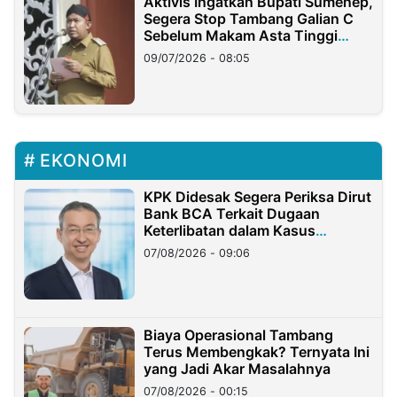
Aktivis Ingatkan Bupati Sumenep,
Segera Stop Tambang Galian C
Sebelum Makam Asta Tinggi
Longsor
09/07/2026 - 08:05
EKONOMI
KPK Didesak Segera Periksa Dirut
Bank BCA Terkait Dugaan
Keterlibatan dalam Kasus
Hilangnya Dana Nasabah Rp2,58
07/08/2026 - 09:06
Miliar
Biaya Operasional Tambang
Terus Membengkak? Ternyata Ini
yang Jadi Akar Masalahnya
07/08/2026 - 00:15