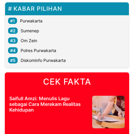
KABAR PILIHAN
Purwakarta
Sumenep
Om Zein
Polres Purwakarta
Diskominfo Purwakarta
CEK FAKTA
Saifull Amzi: Menulis Lagu
sebagai Cara Merekam Realitas
Kehidupan