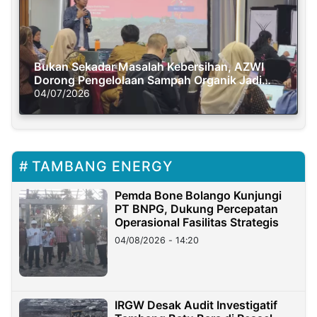
Bukan Sekadar Masalah Kebersihan, AZWI
Dorong Pengelolaan Sampah Organik Jadi
Solusi Krisis Iklim
04/07/2026
TAMBANG ENERGY
Pemda Bone Bolango Kunjungi
PT BNPG, Dukung Percepatan
Operasional Fasilitas Strategis
04/08/2026 - 14:20
IRGW Desak Audit Investigatif