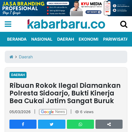
BERANDA
NASIONAL
DAERAH
EKONOMI
PARIWISATA
Informasi
KabarbaruTV
Kirim
Tentang
Daerah
Iklan
Berita
Kami
DAERAH
Berita
Ribuan Rokok Ilegal Diamankan
Nasional
International
Olahraga
Entertainment
Daerah
Pariwisata
Kuliner
Kolom
Polresta Sidoarjo, Bukti Kinerja
Bea Cukai Jatim Sangat Buruk
Network
05/03/2026
|
|
6
views
PT
TREETAN