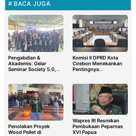
BACA JUGA
Pengabdian &
Komisi II DPRD Kota
Akademis: Gelar
Cirebon Menekankan
Seminar Society 5.0,
Pentingnya
Prodi Ilmu
Peningkatan
Pemerintahan UM
Pemungutan Pajak
Sorong
Implementasikan Tugas
dari Dosen Fauziah
Saragih
Wapres RI Resmikan
Penolakan Proyek
Pembukaan Peparnas
Wood Pellet di
XVI Papua