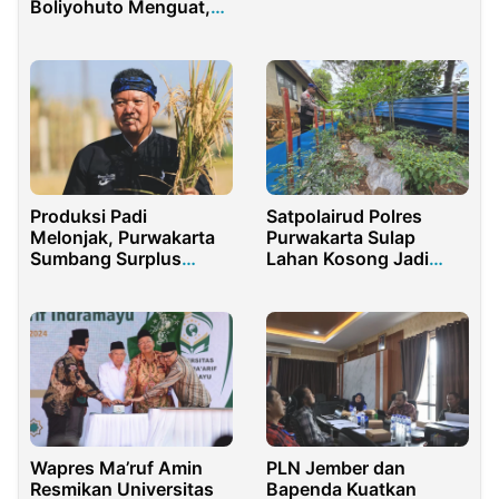
Boliyohuto Menguat,
Aktivis Tofandra
Pulubuhu Tegaskan
Ancaman Lingkungan
Produksi Padi
Satpolairud Polres
Melonjak, Purwakarta
Purwakarta Sulap
Sumbang Surplus
Lahan Kosong Jadi
Beras untuk Negeri
Kebun, Dukung
Ketahanan Pangan
Wapres Ma’ruf Amin
PLN Jember dan
Resmikan Universitas
Bapenda Kuatkan