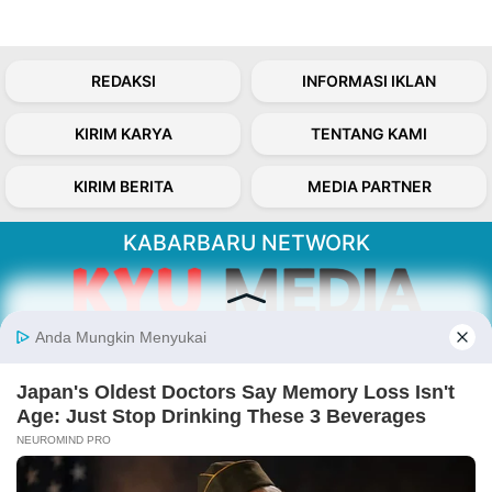
REDAKSI
INFORMASI IKLAN
KIRIM KARYA
TENTANG KAMI
KIRIM BERITA
MEDIA PARTNER
KABARBARU NETWORK
About Our Kabarbaru.co
Kabarbaru.co menyajikan berita aktual dan
inspiratif dari sudut pandang berbaik sangka
serta terverifikasi dari sumber yang tepat.