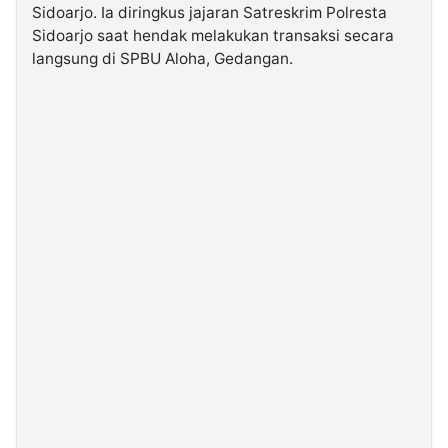
Sidoarjo. Ia diringkus jajaran Satreskrim Polresta
Sidoarjo saat hendak melakukan transaksi secara
©
langsung di SPBU Aloha, Gedangan.
Kabarbaru.co
-
2026
PT.
Kabarbaru
Media
Holding