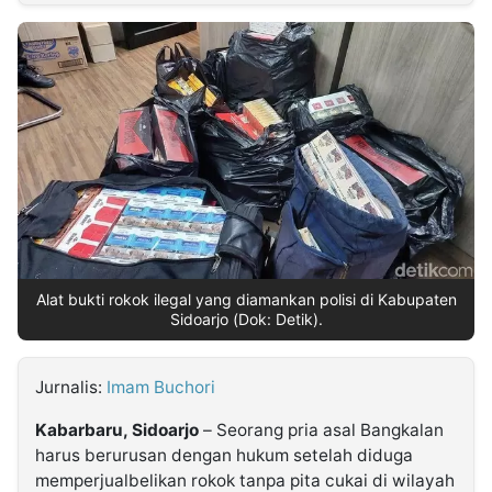
MULTIMEDIA
INDONESIA
Partner
Insight
Suara
Lens
Daily
Jalan
Idealita
Kita
Dinamikapost.com
Radar
Seedbacklink
NTB
Time
IDN
Jogja
Rakyat
News
Notice
Baru
Follow
Kabarbaru
Alat bukti rokok ilegal yang diamankan polisi di Kabupaten
Sidoarjo (Dok: Detik).
Jurnalis:
Imam Buchori
Kabarbaru, Sidoarjo
– Seorang pria asal Bangkalan
harus berurusan dengan hukum setelah diduga
memperjualbelikan rokok tanpa pita cukai di wilayah