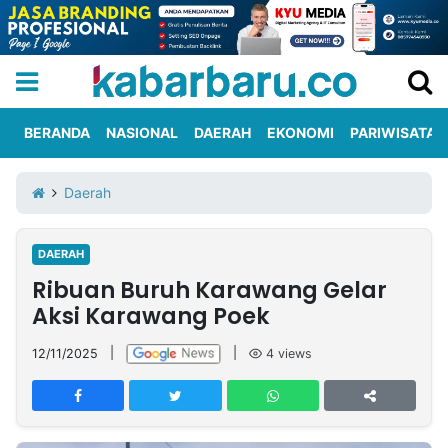
BERANDA
NASIONAL
DAERAH
EKONOMI
PARIWISATA
Informasi
KabarbaruTV
Kirim
Tentang
Daerah
Iklan
Berita
Kami
DAERAH
Berita
Ribuan Buruh Karawang Gelar
Nasional
International
Olahraga
Entertainment
Daerah
Pariwisata
Kuliner
Kolom
Aksi Karawang Poek
12/11/2025
|
|
4
views
Network
PT
TREETAN