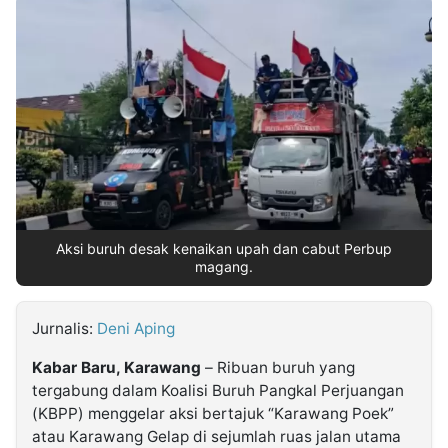
MULTIMEDIA
INDONESIA
Partner
Insight
Suara
Lens
Daily
Jalan
Idealita
Kita
Dinamikapost.com
Radar
Seedbacklink
NTB
Time
IDN
Jogja
Rakyat
News
Notice
Baru
Follow
Kabarbaru
Aksi buruh desak kenaikan upah dan cabut Perbup
magang.
Jurnalis:
Deni Aping
Kabar Baru, Karawang
– Ribuan buruh yang
tergabung dalam Koalisi Buruh Pangkal Perjuangan
(KBPP) menggelar aksi bertajuk “Karawang Poek”
atau Karawang Gelap di sejumlah ruas jalan utama