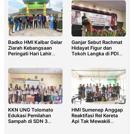
Badko HMI Kalbar Gelar
Ganjar Sebut Rachmat
Ziarah Kebangsaan
Hidayat Figur dan
Peringati Hari Lahir
Tokoh Langka di PDI
Pancasila
Perjuangan
KKN UNG Tolomato
HMI Sumenep Anggap
Edukasi Pemilahan
Reaktifasi Rel Kereta
Sampah di SDN 3
Api Tak Mewakili
Suwawa Tengah
Kebutuhan Masyarakat