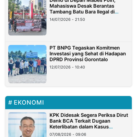
Demo di Depan Mabes Polri,
Mahasiswa Desak Berantas
Tambang Batu Bara Ilegal di
Lampung
14/07/2026 - 21:50
PT BNPG Tegaskan Komitmen
Investasi yang Sehat di Hadapan
DPRD Provinsi Gorontalo
12/07/2026 - 10:40
EKONOMI
KPK Didesak Segera Periksa Dirut
Bank BCA Terkait Dugaan
Keterlibatan dalam Kasus
Hilangnya Dana Nasabah Rp2,58
07/08/2026 - 09:06