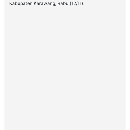
Kabupaten Karawang, Rabu (12/11).
©
Kabarbaru.co
-
2026
PT.
Kabarbaru
Media
Holding