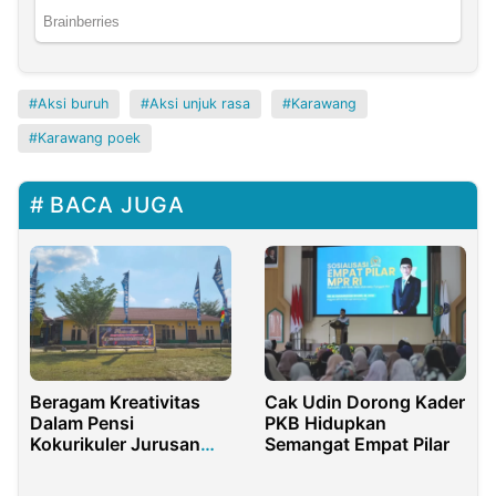
Aksi buruh
Aksi unjuk rasa
Karawang
Karawang poek
BACA JUGA
Beragam Kreativitas
Cak Udin Dorong Kader
Dalam Pensi
PKB Hidupkan
Kokurikuler Jurusan
Semangat Empat Pilar
TBSM SMK N 1 Kunto
Darussalam