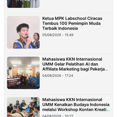
Ketua MPK Labschool Ciracas
Tembus 100 Pemimpin Muda
Terbaik Indonesia
05/08/2026 - 15:49
Mahasiswa KKN Internasional
UMM Gelar Pelatihan AI dan
Affiliate Marketing bagi Pekerja
Migran Indonesia di Taiwan
04/08/2026 - 17:24
Mahasiswa KKN Internasional
UMM Kenalkan Budaya Indonesia
melalui Workshop Konten Kreatif
di Taiwan
04/08/2026 - 10:27