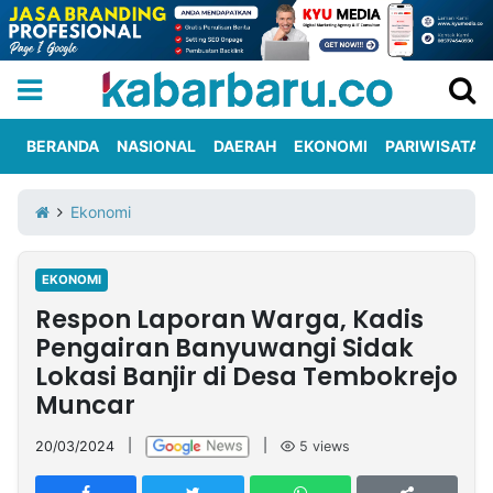
BERANDA
NASIONAL
DAERAH
EKONOMI
PARIWISATA
Informasi
KabarbaruTV
Kirim
Tentang
Ekonomi
Iklan
Berita
Kami
EKONOMI
Berita
Respon Laporan Warga, Kadis
Nasional
International
Olahraga
Entertainment
Daerah
Pariwisata
Kuliner
Kolom
Pengairan Banyuwangi Sidak
Lokasi Banjir di Desa Tembokrejo
Muncar
Network
20/03/2024
|
|
5
views
PT
TREETAN