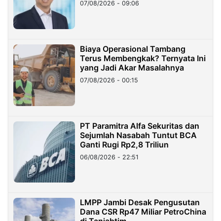
Hilangnya Dana Nasabah Rp2,58
07/08/2026 - 09:06
Miliar
Biaya Operasional Tambang
Terus Membengkak? Ternyata Ini
yang Jadi Akar Masalahnya
07/08/2026 - 00:15
PT Paramitra Alfa Sekuritas dan
Sejumlah Nasabah Tuntut BCA
Ganti Rugi Rp2,8 Triliun
06/08/2026 - 22:51
LMPP Jambi Desak Pengusutan
Dana CSR Rp47 Miliar PetroChina