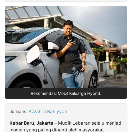
MULTIMEDIA
INDONESIA
Partner
Insight
Suara
Lens
Daily
Jalan
Idealita
Kita
Dinamikapost.com
Radar
Seedbacklink
NTB
Time
IDN
Jogja
Rakyat
News
Notice
Baru
Follow
Kabarbaru
Rekomendasi Mobil Keluarga Hybrid.
Jurnalis:
Azzahra Bahiyyah
Kabar Baru, Jakarta
– Mudik Lebaran selalu menjadi
momen yang paling dinanti oleh masyarakat