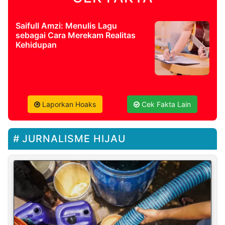
Saifull Amzi: Menulis Lagu
sebagai Cara Merekam Realitas
Kehidupan
Laporkan Hoaks
Cek Fakta Lain
JURNALISME HIJAU