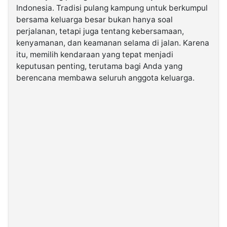
Indonesia. Tradisi pulang kampung untuk berkumpul
bersama keluarga besar bukan hanya soal
©
perjalanan, tetapi juga tentang kebersamaan,
Kabarbaru.co
-
kenyamanan, dan keamanan selama di jalan. Karena
2026
itu, memilih kendaraan yang tepat menjadi
keputusan penting, terutama bagi Anda yang
PT.
berencana membawa seluruh anggota keluarga.
Kabarbaru
Media
Holding