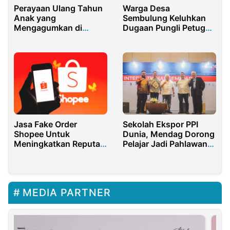
Perayaan Ulang Tahun
Warga Desa
Anak yang
Sembulung Keluhkan
Mengagumkan di
Dugaan Pungli Petugas
Kidsclubjakarta.com
Perhutani KPH
Banyuwangi Selatan
Sekolah Ekspor PPI
Jasa Fake Order
Dunia, Mendag Dorong
Shopee Untuk
Pelajar Jadi Pahlawan
Meningkatkan Reputasi
Ekspor RI
Toko Mu
MEDIA PARTNER