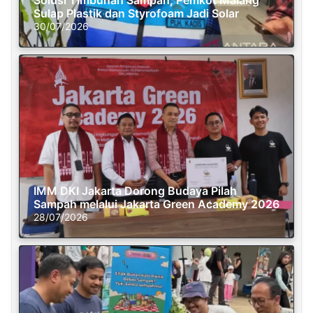
Solusi Timbunan Sampah, Pemkot Malang
Sulap Plastik dan Styrofoam Jadi Solar
30/07/2026
IMM DKI Jakarta Dorong Budaya Pilah
Sampah melalui Jakarta Green Academy 2026
28/07/2026