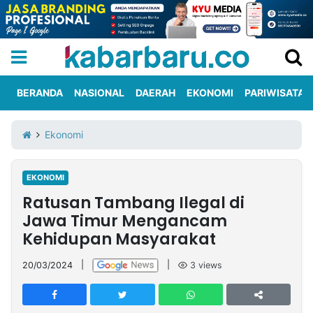
BERANDA
NASIONAL
DAERAH
EKONOMI
PARIWISATA
Informasi
KabarbaruTV
Kirim
Tentang
Ekonomi
Iklan
Berita
Kami
EKONOMI
Berita
Ratusan Tambang Ilegal di
Nasional
International
Olahraga
Entertainment
Daerah
Pariwisata
Kuliner
Kolom
Jawa Timur Mengancam
Kehidupan Masyarakat
Network
20/03/2024
|
|
3
views
PT
TREETAN