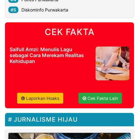
Diskominfo Purwakarta
CEK FAKTA
Saifull Amzi: Menulis Lagu
sebagai Cara Merekam Realitas
Kehidupan
Laporkan Hoaks
Cek Fakta Lain
JURNALISME HIJAU