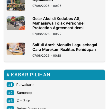
07/08/2026 - 00:26
Gelar Aksi di Kedubes AS,
Mahasiswa Tolak Personnel
Protection Agreement demi
Kedaulatan Negara
07/08/2026 - 00:22
Saifull Amzi: Menulis Lagu sebagai
Cara Merekam Realitas Kehidupan
07/08/2026 - 00:18
KABAR PILIHAN
Purwakarta
Sumenep
Om Zein
Polres Purwakarta