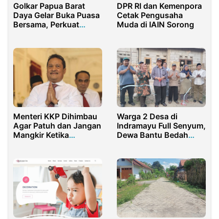
Golkar Papua Barat
DPR RI dan Kemenpora
Daya Gelar Buka Puasa
Cetak Pengusaha
Bersama, Perkuat
Muda di IAIN Sorong
Solidaritas dan Santuni
Anak Yatim
Menteri KKP Dihimbau
Warga 2 Desa di
Agar Patuh dan Jangan
Indramayu Full Senyum,
Mangkir Ketika
Dewa Bantu Bedah
Dipanggil KPK
Rumah, Irigasi Hingga
Normalisasi Sungai