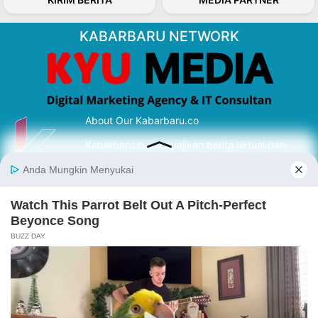
KABARBARU NETWORK
About Our Kabarbaru.co
Kabarbaru.co menyajikan berita aktual dan
inspiratif dari sudut pandang berbaik sangka
serta terverifikasi dari sumber yang tepat.
Follow Kabarbaru