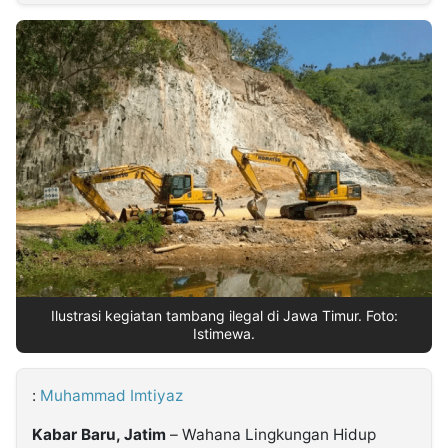
MULTIMEDIA
INDONESIA
Partner
Insight
Suara
Lens
Daily
Jalan
Idealita
Kita
Dinamikapost.com
Radar
Seedbacklink
NTB
Time
IDN
Jogja
Rakyat
News
Notice
Baru
Follow
Kabarbaru
Ilustrasi kegiatan tambang ilegal di Jawa Timur. Foto:
Istimewa.
:
Muhammad Imtiyaz
Kabar Baru, Jatim
– Wahana Lingkungan Hidup