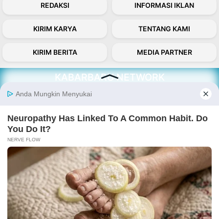
REDAKSI
INFORMASI IKLAN
KIRIM KARYA
TENTANG KAMI
KIRIM BERITA
MEDIA PARTNER
KABARBARU NETWORK
About Our Kabarbaru.co
Kabarbaru.co menyajikan berita aktual dan
inspiratif dari sudut pandang berbaik sangka
serta terverifikasi dari sumber yang tepat.
Follow Kabarbaru