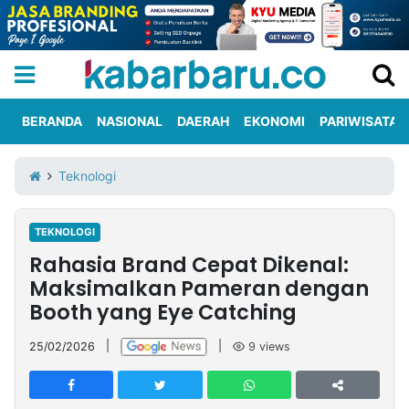
BERANDA
NASIONAL
DAERAH
EKONOMI
PARIWISATA
Informasi
KabarbaruTV
Kirim
Tentang
Teknologi
Iklan
Berita
Kami
TEKNOLOGI
Berita
Rahasia Brand Cepat Dikenal:
Nasional
International
Olahraga
Entertainment
Daerah
Pariwisata
Kuliner
Kolom
Maksimalkan Pameran dengan
Booth yang Eye Catching
Network
25/02/2026
|
|
9
views
PT
TREETAN