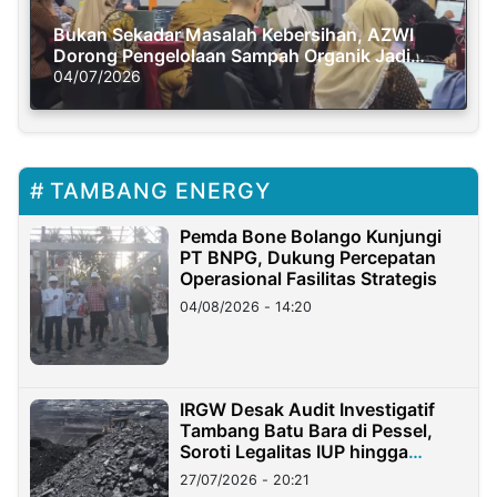
Bukan Sekadar Masalah Kebersihan, AZWI
Dorong Pengelolaan Sampah Organik Jadi
Solusi Krisis Iklim
04/07/2026
TAMBANG ENERGY
Pemda Bone Bolango Kunjungi
PT BNPG, Dukung Percepatan
Operasional Fasilitas Strategis
04/08/2026 - 14:20
IRGW Desak Audit Investigatif
Tambang Batu Bara di Pessel,
Soroti Legalitas IUP hingga
Stockpile
27/07/2026 - 20:21