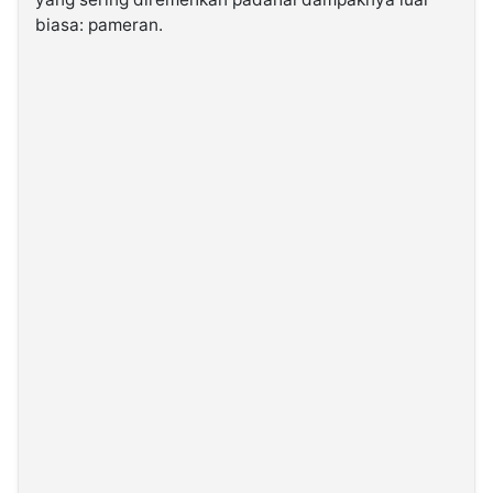
biasa: pameran.
©
Kabarbaru.co
-
2026
PT.
Kabarbaru
Media
Holding