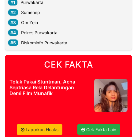
Purwakarta
Sumenep
Om Zein
Polres Purwakarta
Diskominfo Purwakarta
CEK FAKTA
Tolak Pakai Stuntman, Acha
Septriasa Rela Gelantungan
Demi Film Munafik
Laporkan Hoaks
Cek Fakta Lain