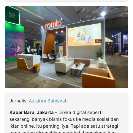
MULTIMEDIA
INDONESIA
Partner
Insight
Suara
Lens
Daily
Jalan
Idealita
Kita
Dinamikapost.com
Radar
Seedbacklink
NTB
Time
IDN
Jogja
Rakyat
News
Notice
Baru
Follow
Kabarbaru
Jurnalis:
Azzahra Bahiyyah
Kabar Baru, Jakarta
– Di era digital seperti
sekarang, banyak bisnis fokus ke media sosial dan
iklan online. Itu penting, iya. Tapi ada satu strategi
yang sering diremehkan padahal dampaknya luar